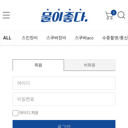
0
ALL
스킨장비
스쿠버장비
스쿠버acc
수중촬영/통
회원
비회원
아이디 저장
로그인