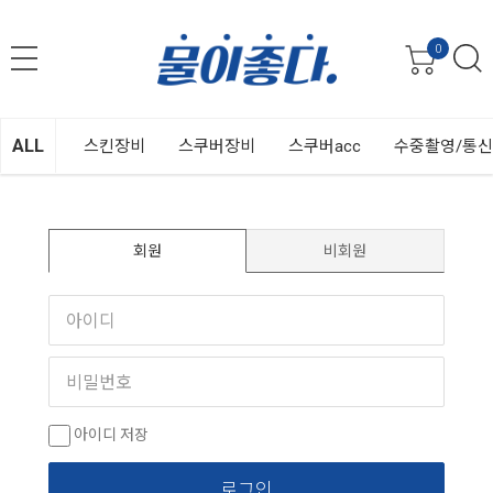
0
ALL
스킨장비
스쿠버장비
스쿠버acc
수중촬영/통
회원
비회원
아이디 저장
로그인