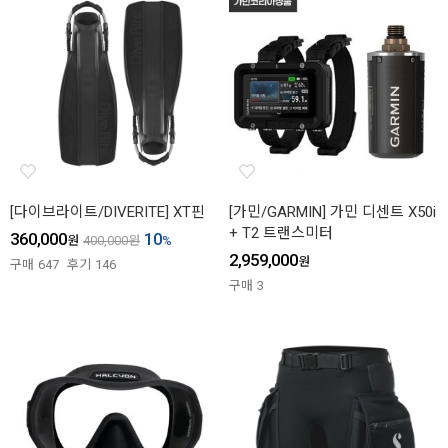
[다이브라이트/DIVERITE] XT핀
[가민/GARMIN] 가민 디센트 X50i
+ T2 트랜스미터
360,000
10
원
400,000
원
%
2,959,000
원
구매
647
후기
146
구매
3