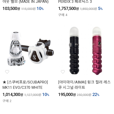
아웃 밸브 (MADE IN JAPAN)
PERDIX 3 페르딕스 3
103,500
10
1,757,500
5
원
115,000
원
%
원
1,850,000
원
%
구매
4
★ [스쿠버프로/SCUBAPRO]
[아이마이/AIMAI] 윙크 컬러 레스
MK11 EVO/C370 WHITE
큐 시그널 라이트
1,014,300
10
195,000
22
원
1,127,000
원
%
원
250,000
원
%
구매
2