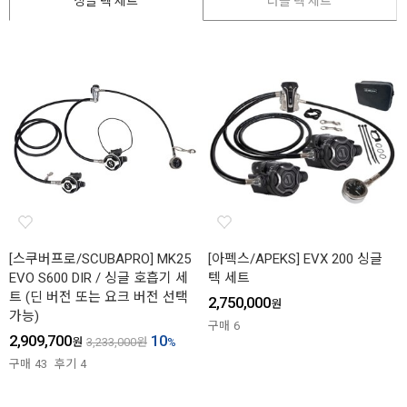
싱글 텍 세트
더블 텍 세트
[스쿠버프로/SCUBAPRO] MK25
[아펙스/APEKS] EVX 200 싱글
EVO S600 DIR / 싱글 호흡기 세
텍 세트
트 (딘 버전 또는 요크 버전 선택
2,750,000
원
가능)
구매
6
2,909,700
10
원
3,233,000
원
%
구매
43
후기
4