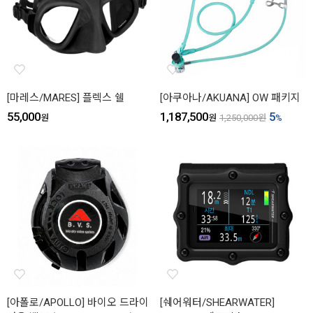
[마레스/MARES] 플렉스 쉘
[아쿠아나/AKUANA] OW 패키지
55,000
1,187,500
5
원
원
1,250,000
원
%
[아폴로/APOLLO] 바이오 드라이
[쉐어워터/SHEARWATER]