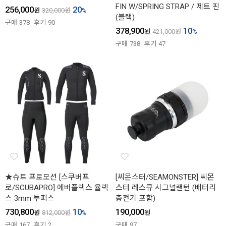
FIN W/SPRING STRAP / 제트 핀
256,000
20
원
320,000
원
%
(블랙)
구매
378
후기
90
378,900
10
원
421,000
원
%
구매
738
후기
47
★슈트 프로모션 [스쿠버프
[씨몬스터/SEAMONSTER] 씨몬
로/SCUBAPRO] 에버플렉스 율렉
스터 레스큐 시그널랜턴 (배터리
스 3mm 투피스
충전기 포함)
730,800
10
190,000
원
812,000
원
%
원
구매
167
후기
2
구매
97