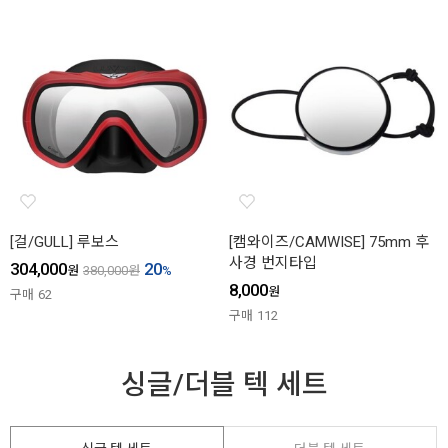
[걸/GULL] 루보스
[캠와이즈/CAMWISE] 75mm 후
사경 번지타입
304,000
20
원
380,000
원
%
8,000
원
구매
62
구매
112
싱글/더블 텍 세트