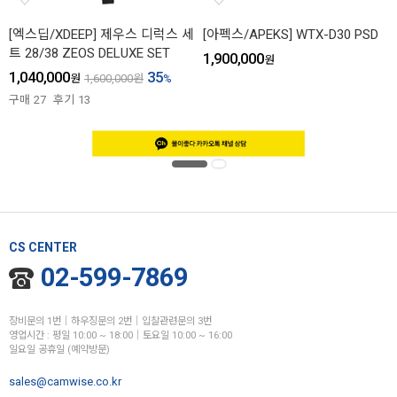
[엑스딥/XDEEP] 제우스 디럭스 세
[아펙스/APEKS] WTX-D30 PSD
트 28/38 ZEOS DELUXE SET
1,900,000
원
1,040,000
35
원
1,600,000
원
%
구매
27
후기
13
CS CENTER
02-599-7869
장비문의 1번│하우징문의 2번│입찰관련문의 3번
영업시간 : 평일 10:00 ~ 18:00│토요일 10:00 ~ 16:00
일요일 공휴일 (예약방문)
sales@camwise.co.kr