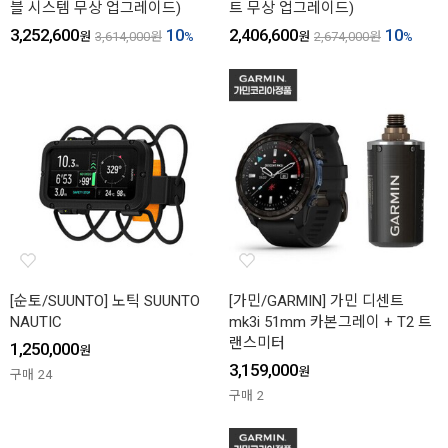
블 시스템 무상 업그레이드)
트 무상 업그레이드)
3,252,600
10
2,406,600
10
원
3,614,000
원
%
원
2,674,000
원
%
[순토/SUUNTO] 노틱 SUUNTO
[가민/GARMIN] 가민 디센트
NAUTIC
mk3i 51mm 카본그레이 + T2 트
랜스미터
1,250,000
원
3,159,000
원
구매
24
구매
2