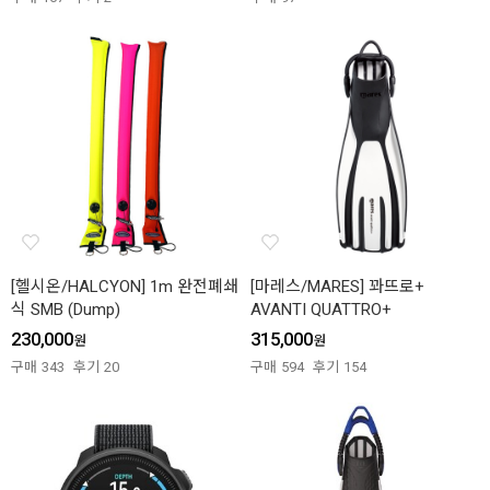
[헬시온/HALCYON] 1m 완전폐쇄
[마레스/MARES] 꽈뜨로+
식 SMB (Dump)
AVANTI QUATTRO+
230,000
315,000
원
원
구매
343
후기
20
구매
594
후기
154