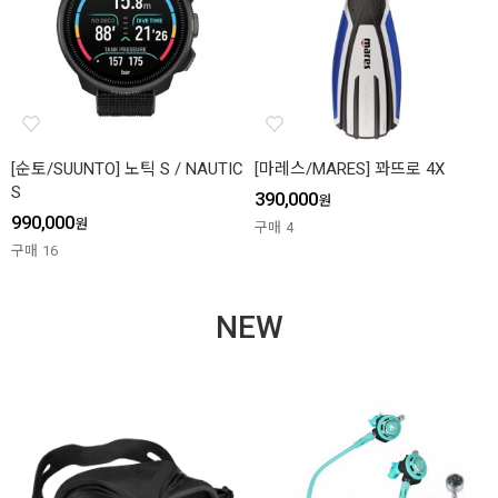
[순토/SUUNTO] 노틱 S / NAUTIC
[마레스/MARES] 꽈뜨로 4X
S
390,000
원
990,000
원
구매
4
구매
16
NEW