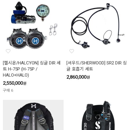
[헬시온/HALCYON] 싱글 DIR 세
[셔우드/SHERWOOD] SR2 DIR 싱
트 H-75P (H-75P /
글 호흡기 세트
HALO+HALO)
2,860,000
원
2,550,000
원
구매
6