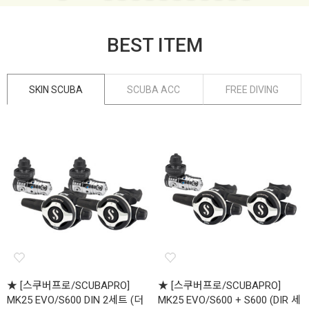
BEST ITEM
SKIN SCUBA
SCUBA ACC
FREE DIVING
★ [스쿠버프로/SCUBAPRO]
★ [스쿠버프로/SCUBAPRO]
MK25 EVO/S600 DIN 2세트 (더
MK25 EVO/S600 + S600 (DIR 세