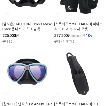
[헬시온/HALCYON] Omnis Mask
[스쿠버프로/SCUBAPRO] 하이브
Black 옴니스 마스크 블랙
리드 카고 숏 라지 포켓
225,000
277,200
10
원
원
308,000
원
%
구매
30
구매
44
후기
2
[걸/GULL] 만티스 LV 420UV +AR
[스쿠버프로/SCUBAPRO] JET