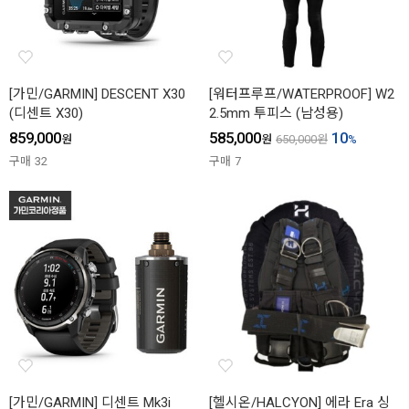
[가민/GARMIN] DESCENT X30
[워터프루프/WATERPROOF] W2
(디센트 X30)
2.5mm 투피스 (남성용)
859,000
585,000
10
원
원
650,000
원
%
구매
32
구매
7
[가민/GARMIN] 디센트 Mk3i
[헬시온/HALCYON] 에라 Era 싱