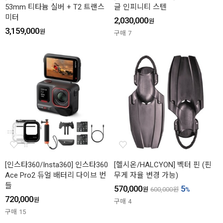
53mm 티타늄 실버 + T2 트랜스
글 인피니티 스텐
미터
2,030,000
원
3,159,000
원
구매
7
[인스타360/Insta360] 인스타360
[헬시온/HALCYON] 벡터 핀 (핀
Ace Pro2 듀얼 배터리 다이브 번
무게 자율 변경 가능)
들
570,000
5
원
600,000
원
%
720,000
원
구매
4
구매
15