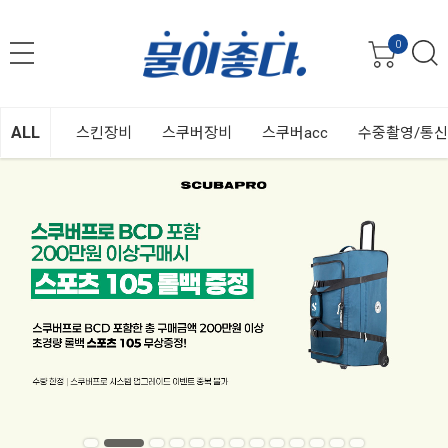
0
ALL
스킨장비
스쿠버장비
스쿠버acc
수중촬영/통