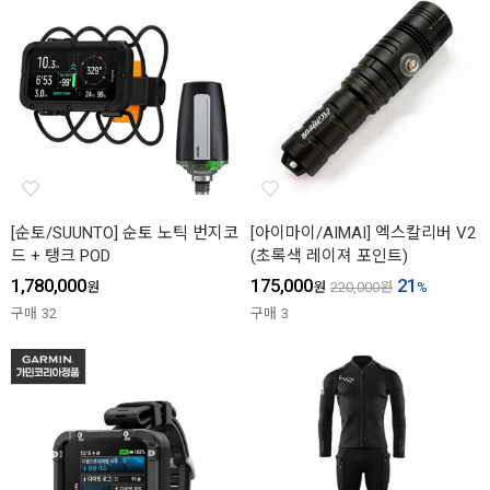
[순토/SUUNTO] 순토 노틱 번지코
[아이마이/AIMAI] 엑스칼리버 V2
드 + 탱크 POD
(초록색 레이져 포인트)
1,780,000
175,000
21
원
원
220,000
원
%
구매
32
구매
3