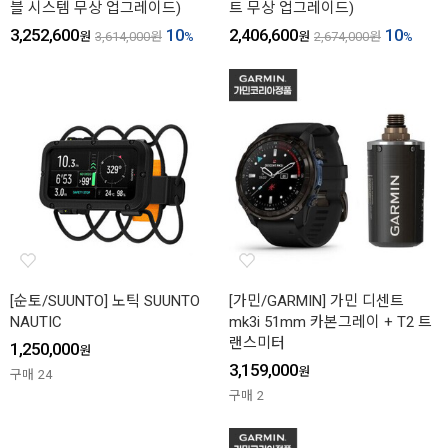
블 시스템 무상 업그레이드)
트 무상 업그레이드)
3,252,600
10
2,406,600
10
원
3,614,000
원
%
원
2,674,000
원
%
[순토/SUUNTO] 노틱 SUUNTO
[가민/GARMIN] 가민 디센트
NAUTIC
mk3i 51mm 카본그레이 + T2 트
랜스미터
1,250,000
원
3,159,000
원
구매
24
구매
2