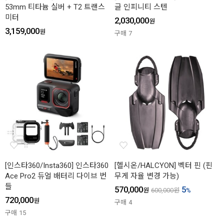
53mm 티타늄 실버 + T2 트랜스
글 인피니티 스텐
미터
2,030,000
원
3,159,000
원
구매
7
[인스타360/Insta360] 인스타360
[헬시온/HALCYON] 벡터 핀 (핀
Ace Pro2 듀얼 배터리 다이브 번
무게 자율 변경 가능)
들
570,000
5
원
600,000
원
%
720,000
원
구매
4
구매
15