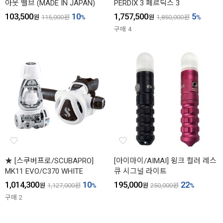
아웃 밸브 (MADE IN JAPAN)
PERDIX 3 페르딕스 3
103,500
10
1,757,500
5
원
115,000
원
%
원
1,850,000
원
%
구매
4
★ [스쿠버프로/SCUBAPRO]
[아이마이/AIMAI] 윙크 컬러 레스
MK11 EVO/C370 WHITE
큐 시그널 라이트
1,014,300
10
195,000
22
원
1,127,000
원
%
원
250,000
원
%
구매
2