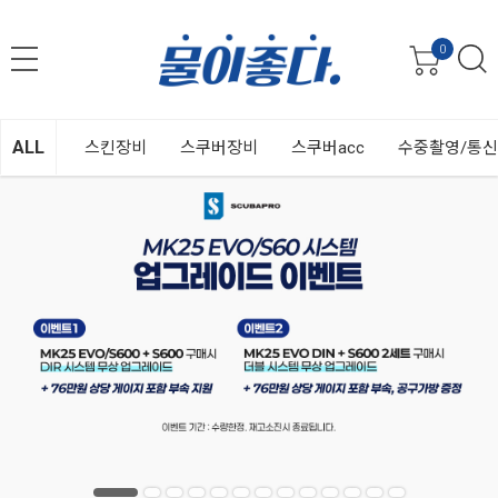
0
ALL
스킨장비
스쿠버장비
스쿠버acc
수중촬영/통