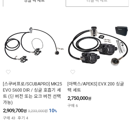
싱글 텍 세트
더블 텍 세트
[스쿠버프로/SCUBAPRO] MK25
[아펙스/APEKS] EVX 200 싱글
EVO S600 DIR / 싱글 호흡기 세
텍 세트
트 (딘 버전 또는 요크 버전 선택
2,750,000
원
가능)
구매
6
2,909,700
10
원
3,233,000
원
%
구매
43
후기
4