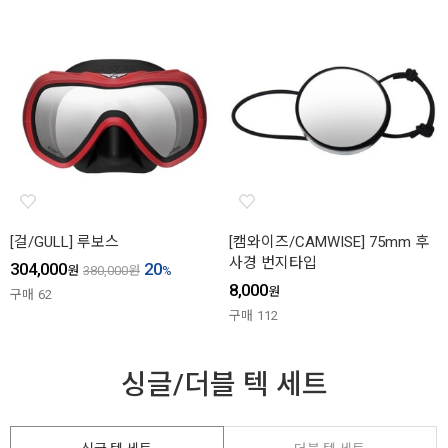
[걸/GULL] 루보스
[캠와이즈/CAMWISE] 75mm 후
사경 번지타입
304,000
20
원
380,000
원
%
8,000
원
구매
62
구매
112
싱글/더블 텍 세트