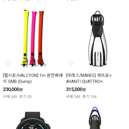
[헬시온/HALCYON] 1m 완전폐쇄
[마레스/MARES] 꽈뜨로+
식 SMB (Dump)
AVANTI QUATTRO+
230,000
315,000
원
원
구매
343
후기
20
구매
595
후기
154