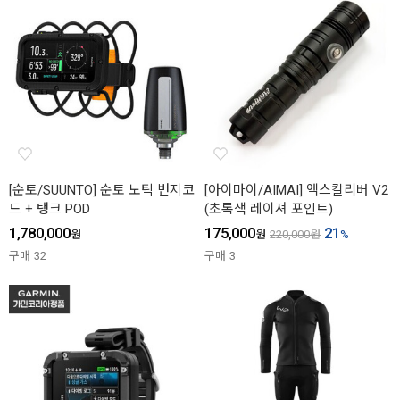
[순토/SUUNTO] 순토 노틱 번지코
[아이마이/AIMAI] 엑스칼리버 V2
드 + 탱크 POD
(초록색 레이져 포인트)
1,780,000
175,000
21
원
원
220,000
원
%
구매
32
구매
3