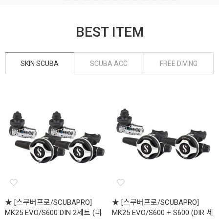
BEST ITEM
SKIN SCUBA
SCUBA ACC
FREE DIVING
★ [스쿠버프로/SCUBAPRO]
★ [스쿠버프로/SCUBAPRO]
MK25 EVO/S600 DIN 2세트 (더
MK25 EVO/S600 + S600 (DIR 세