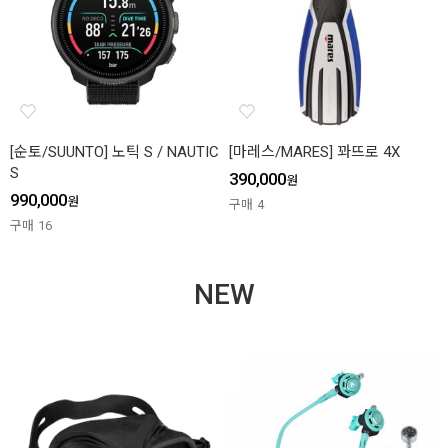
[순토/SUUNTO] 노틱 S / NAUTIC
[마레스/MARES] 꽈뜨로 4X
S
390,000
원
990,000
원
구매
4
구매
16
NEW