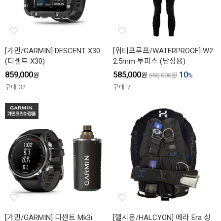
[가민/GARMIN] DESCENT X30
[워터프루프/WATERPROOF] W2
(디센트 X30)
2.5mm 투피스 (남성용)
859,000
585,000
10
원
원
650,000
원
%
구매
32
구매
7
[가민/GARMIN] 디센트 Mk3i
[헬시온/HALCYON] 에라 Era 싱