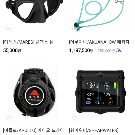
[마레스/MARES] 플렉스 쉘
[아쿠아나/AKUANA] OW 패키지
55,000
1,187,500
5
원
원
1,250,000
원
%
[아폴로/APOLLO] 바이오 드라이
[쉐어워터/SHEARWATER]