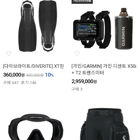
[다이브라이트/DIVERITE] XT핀
[가민/GARMIN] 가민 디센트 X50i
+ T2 트랜스미터
360,000
10
원
400,000
원
%
2,959,000
원
구매
647
후기
146
구매
3