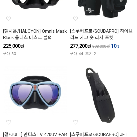
[헬시온/HALCYON] Omnis Mask
[스쿠버프로/SCUBAPRO] 하이브
Black 옴니스 마스크 블랙
리드 카고 숏 라지 포켓
225,000
277,200
10
원
원
308,000
원
%
구매
30
구매
44
후기
2
[걸/GULL] 만티스 LV 420UV +AR
[스쿠버프로/SCUBAPRO] JET