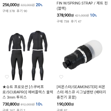
FIN W/SPRING STRAP / 제트 핀
256,000
20
원
320,000
원
%
(블랙)
구매
378
후기
90
378,900
10
원
421,000
원
%
구매
738
후기
47
★슈트 프로모션 [스쿠버프
[씨몬스터/SEAMONSTER] 씨몬
로/SCUBAPRO] 에버플렉스 율렉
스터 레스큐 시그널랜턴 (배터리
스 3mm 투피스
충전기 포함)
730,800
10
190,000
원
812,000
원
%
원
구매
167
후기
2
구매
97