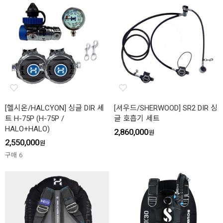
[헬시온/HALCYON] 싱글 DIR 세
[셔우드/SHERWOOD] SR2 DIR 싱
트 H-75P (H-75P /
글 호흡기 세트
HALO+HALO)
2,860,000
원
2,550,000
원
구매
6