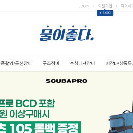
LOGIN
회원가입
마이페
▲
+ 5,000
Next
Previous
수중촬영/통신장비
구조장비
수상레져장비
매장DP상품특