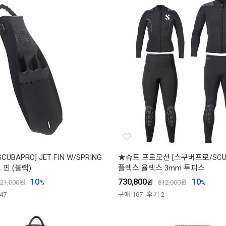
UBAPRO] JET FIN W/SPRING
★슈트 프로모션 [스쿠버프로/SCUB
트 핀 (블랙)
플렉스 율렉스 3mm 투피스
10
730,800
10
21,000
원
%
원
812,000
원
%
47
구매
167
후기
2