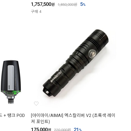
1,757,500
5
원
1,850,000
원
%
구매
4
 + 탱크 POD
[아이마이/AIMAI] 엑스칼리버 V2 (초록색 레이
져 포인트)
175,000
21
원
220,000
원
%