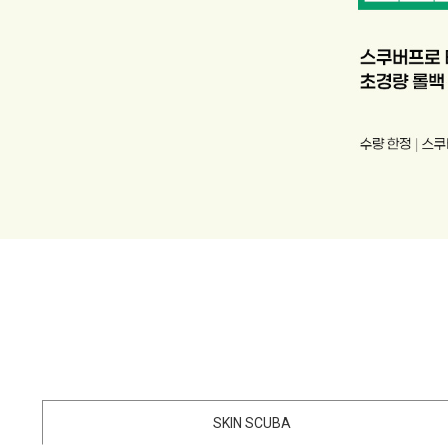
1
2
3
4
5
6
7
8
9
10
11
12
13
SKIN SCUBA