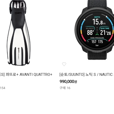
S] 꽈뜨로+ AVANTI QUATTRO+
[순토/SUUNTO] 노틱 S / NAUTIC 
990,000
원
154
구매
16