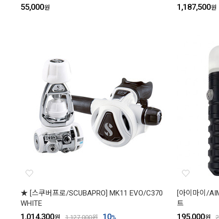
55,000
1,187,500
원
원
★ [스쿠버프로/SCUBAPRO] MK11 EVO/C370
[아이마이/AI
WHITE
트
1,014,300
10
195,000
원
1,127,000
원
%
원
2