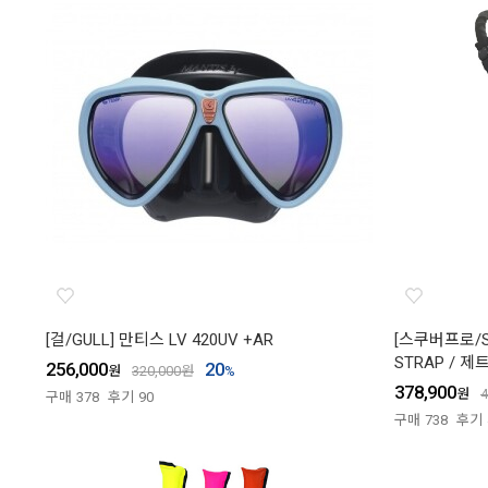
[걸/GULL] 만티스 LV 420UV +AR
[스쿠버프로/SC
STRAP / 제
256,000
20
원
320,000
원
%
378,900
원
4
구매
378
후기
90
구매
738
후기