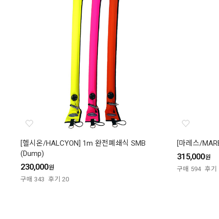
[헬시온/HALCYON] 1m 완전폐쇄식 SMB
[마레스/MARE
(Dump)
315,000
원
230,000
원
구매
594
후기
구매
343
후기
20