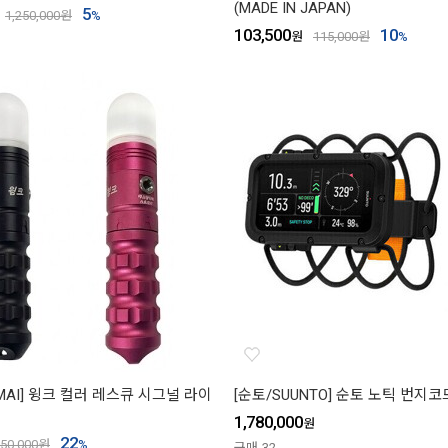
(MADE IN JAPAN)
5
1,250,000
원
%
103,500
10
원
115,000
원
%
MAI] 윙크 컬러 레스큐 시그널 라이
[순토/SUUNTO] 순토 노틱 번지코드
1,780,000
원
22
50,000
원
%
구매
32