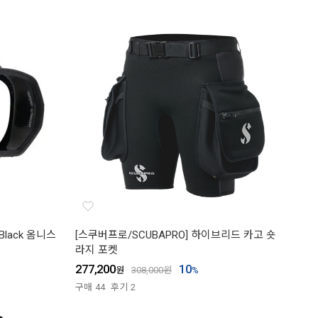
 Black 옴니스
[스쿠버프로/SCUBAPRO] 하이브리드 카고 숏
라지 포켓
277,200
10
원
308,000
원
%
구매
44
후기
2