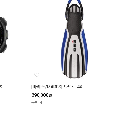
S
[마레스/MARES] 꽈뜨로 4X
390,000
원
구매
4