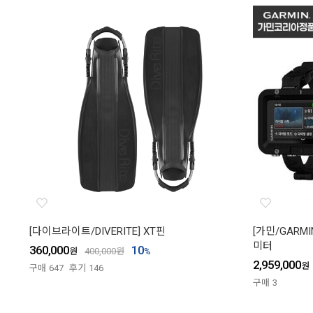
[다이브라이트/DIVERITE] XT핀
[가민/GARMI
미터
360,000
10
원
400,000
원
%
2,959,000
원
구매
647
후기
146
구매
3