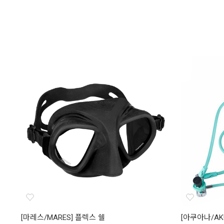
[마레스/MARES] 플렉스 쉘
[아쿠아나/AK