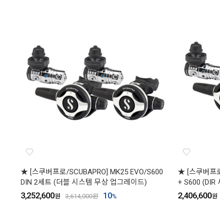
★ [스쿠버프로/SCUBAPRO] MK25 EVO/S600
★ [스쿠버프로/
DIN 2세트 (더블 시스템 무상 업그레이드)
+ S600 (D
3,252,600
10
2,406,600
원
3,614,000
원
%
원