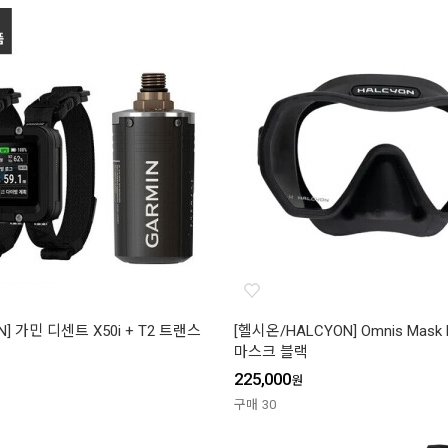
N] 가민 디센트 X50i + T2 트랜스
[헬시온/HALCYON] Omnis Mask
마스크 블랙
225,000
원
구매
30