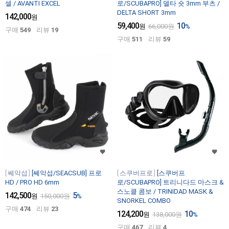
셀 / AVANTI EXCEL
로/SCUBAPRO] 델타 숏 3mm 부츠 /
DELTA SHORT 3mm
142,000
원
59,400
10
원
66,000
원
%
구매
549
리뷰
19
구매
511
리뷰
59
쎄악섭
[쎄악섭/SEACSUB] 프로
스쿠버프로
[스쿠버프
HD / PRO HD 6mm
로/SCUBAPRO] 트리니다드 마스크 &
스노클 콤보 / TRINIDAD MASK &
142,500
5
원
150,000
원
%
SNORKEL COMBO
구매
474
리뷰
23
124,200
10
원
138,000
원
%
구매
467
리뷰
4