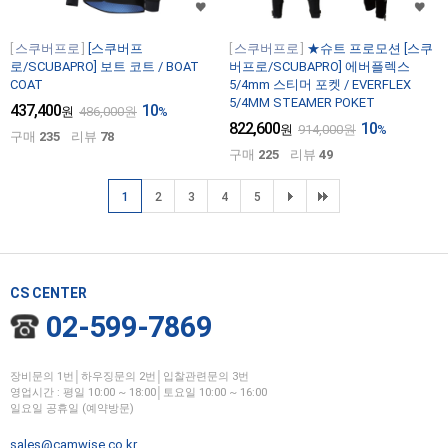
스쿠버프로
[스쿠버프
스쿠버프로
★슈트 프로모션 [스쿠
로/SCUBAPRO] 보트 코트 / BOAT
버프로/SCUBAPRO] 에버플렉스
COAT
5/4mm 스티머 포켓 / EVERFLEX
5/4MM STEAMER POKET
437,400
10
원
486,000
원
%
822,600
10
원
914,000
원
%
구매
235
리뷰
78
구매
225
리뷰
49
1
2
3
4
5
CS CENTER
02-599-7869
장비문의 1번│하우징문의 2번│입찰관련문의 3번
영업시간 : 평일 10:00 ~ 18:00│토요일 10:00 ~ 16:00
일요일 공휴일 (예약방문)
sales@camwise.co.kr