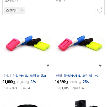
오리발
327
후드
71
스킨장비
한일
[한일/HANIL] 코팅 납 2kg
한일
[한일/HANIL] 코팅 납 1kg
21,000
25
14,250
25
원
28,000
원
%
원
19,000
원
%
구매
6,399
리뷰
54
구매
1,829
리뷰
106