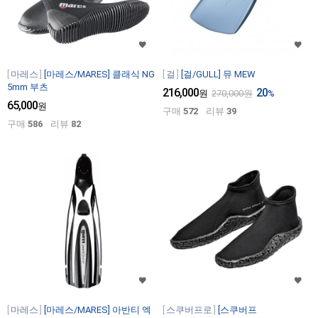
마레스
[마레스/MARES] 클래식 NG
걸
[걸/GULL] 뮤 MEW
5mm 부츠
216,000
20
원
270,000
원
%
65,000
원
구매
572
리뷰
39
구매
586
리뷰
82
마레스
[마레스/MARES] 아반티 엑
스쿠버프로
[스쿠버프