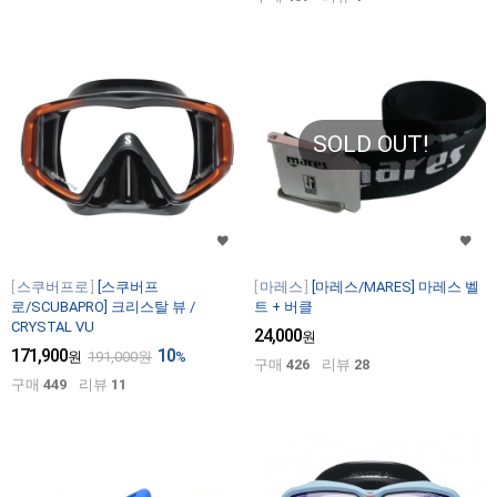
SOLD OUT!
스쿠버프로
[스쿠버프
마레스
[마레스/MARES] 마레스 벨
로/SCUBAPRO] 크리스탈 뷰 /
트 + 버클
CRYSTAL VU
24,000
원
171,900
10
원
191,000
원
%
구매
426
리뷰
28
구매
449
리뷰
11