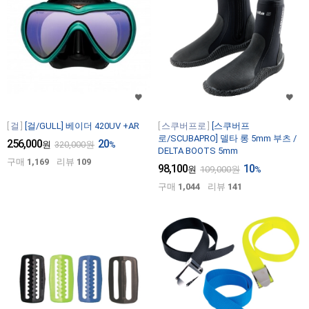
걸
[걸/GULL] 베이더 420UV +AR
스쿠버프로
[스쿠버프
로/SCUBAPRO] 델타 롱 5mm 부츠 /
256,000
20
원
320,000
원
%
DELTA BOOTS 5mm
구매
1,169
리뷰
109
98,100
10
원
109,000
원
%
구매
1,044
리뷰
141