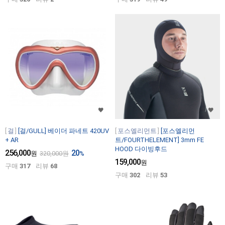
걸
[걸/GULL] 베이더 파네트 420UV
포스엘리먼트
[포스엘리먼
+ AR
트/FOURTHELEMENT] 3mm FE
HOOD 다이빙후드
256,000
20
원
320,000
원
%
159,000
원
구매
317
리뷰
68
구매
302
리뷰
53