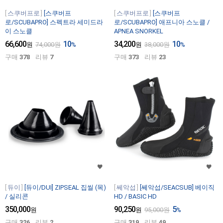
스쿠버프로
[스쿠버프
스쿠버프로
[스쿠버프
로/SCUBAPRO] 스펙트라 세미드라
로/SCUBAPRO] 애프니아 스노클 /
이 스노클
APNEA SNORKEL
66,600
10
34,200
10
원
74,000
원
%
원
38,000
원
%
구매
378
리뷰
7
구매
373
리뷰
23
듀이
[듀이/DUI] ZIPSEAL 집씰 (목)
쎄악섭
[쎄악섭/SEACSUB] 베이직
/ 실리콘
HD / BASIC HD
350,000
90,250
5
원
원
95,000
원
%
구매
326
리뷰
2
구매
319
리뷰
49