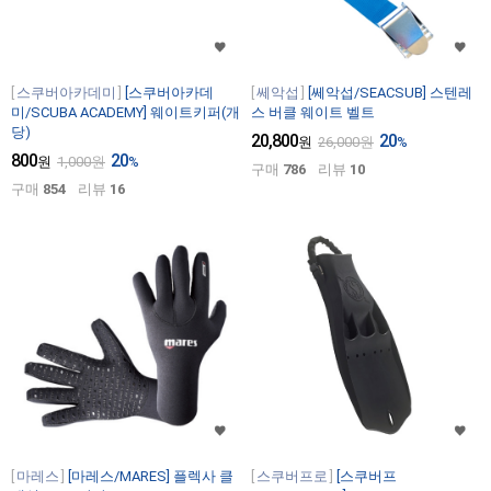
스쿠버아카데미
[스쿠버아카데
쎄악섭
[쎄악섭/SEACSUB] 스텐레
미/SCUBA ACADEMY] 웨이트키퍼(개
스 버클 웨이트 벨트
당)
20,800
20
원
26,000
원
%
800
20
원
1,000
원
%
구매
786
리뷰
10
구매
854
리뷰
16
마레스
[마레스/MARES] 플렉사 클
스쿠버프로
[스쿠버프