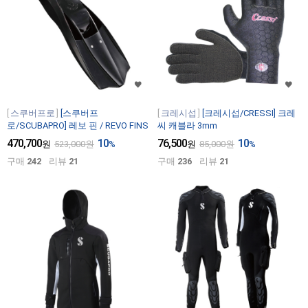
스쿠버프로
[스쿠버프
크레시섭
[크레시섭/CRESSI] 크레
로/SCUBAPRO] 레보 핀 / REVO FINS
씨 캐블라 3mm
470,700
10
76,500
10
원
523,000
원
%
원
85,000
원
%
구매
242
리뷰
21
구매
236
리뷰
21