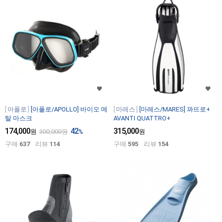
아폴로
[아폴로/APOLLO] 바이오 메
마레스
[마레스/MARES] 꽈뜨로+
탈 마스크
AVANTI QUATTRO+
174,000
42
315,000
원
300,000
원
%
원
구매
637
리뷰
114
구매
595
리뷰
154