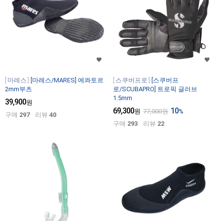
마레스
[마레스/MARES] 에콰토르
스쿠버프로
[스쿠버프
2mm부츠
로/SCUBAPRO] 트로픽 글러브
1.5mm
39,900
원
69,300
10
원
77,000
원
%
구매
297
리뷰
40
구매
293
리뷰
22