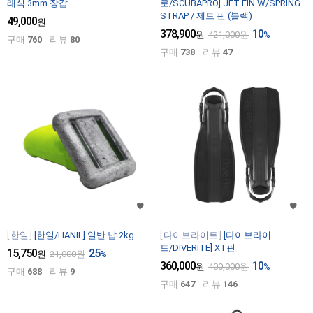
래식 3mm 장갑
로/SCUBAPRO] JET FIN W/SPRING
STRAP / 제트 핀 (블랙)
49,000
원
378,900
10
원
421,000
원
%
구매
760
리뷰
80
구매
738
리뷰
47
한일
[한일/HANIL] 일반 납 2kg
다이브라이트
[다이브라이
트/DIVERITE] XT핀
15,750
25
원
21,000
원
%
360,000
10
원
400,000
원
%
구매
688
리뷰
9
구매
647
리뷰
146