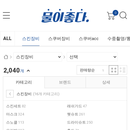
0
ALL
스킨장비
스쿠버장비
스쿠버acc
수중촬영/
2,040
판매량순
개
카테고리
브랜드
상세
스킨장비
(16개 카테고리)
스킨세트
82
래쉬가드
47
마스크
324
웻슈트
261
스노클
113
드라이슈트
250