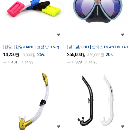
한일
[한일/HANIL] 코팅 납 0.5kg
걸
[걸/GULL] 만티스 LV 420UV +AR
14,250
25
256,000
20
원
19,000
원
%
원
320,000
원
%
구매
401
리뷰
33
구매
378
리뷰
90