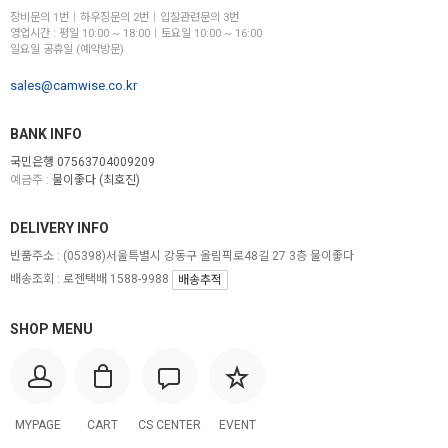
장비문의 1번│하우징문의 2번│입찰관련문의 3번
영업시간 : 평일 10:00 ~ 18:00│토요일 10:00 ~ 16:00
일요일 공휴일 (예약방문)
sales@camwise.co.kr
BANK INFO
국민은행 07563704009209
예금주 :
물이좋다 (최호진)
DELIVERY INFO
반품주소 :
(05398)서울특별시 강동구 올림픽로48길 27 3층 물이좋다
배송조회 : 로젠택배 1588-9988
배송추적
SHOP MENU
MYPAGE
CART
CS CENTER
EVENT