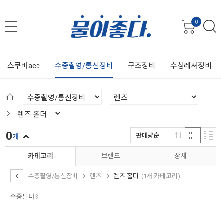
0
스쿠버acc
수중촬영/통신장비
구조장비
수상레져장비
0
판매량순
개
카테고리
브랜드
상세
수중촬영/통신장비
렌즈
렌즈 홀더
(1개 카테고리)
수중필터
3