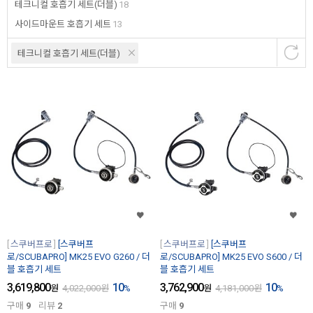
테크니컬 호흡기 세트(더블)
18
사이드마운트 호흡기 세트
13
테크니컬 호흡기 세트(더블)
스쿠버프로
[스쿠버프
스쿠버프로
[스쿠버프
로/SCUBAPRO] MK25 EVO G260 / 더
로/SCUBAPRO] MK25 EVO S600 / 더
블 호흡기 세트
블 호흡기 세트
3,619,800
10
3,762,900
10
원
4,022,000
원
%
원
4,181,000
원
%
구매
9
리뷰
2
구매
9