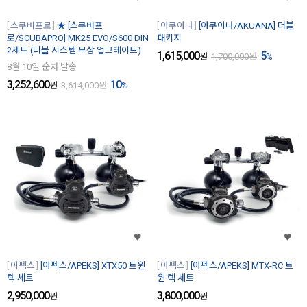
스쿠버프로
★ [스쿠버프
아쿠아나
[아쿠아나/AKUANA] 더블
로/SCUBAPRO] MK25 EVO/S600 DIN
패키지
2세트 (더블 시스템 무상 업그레이드)
1,615,000
5
원
1,700,000
원
%
8월 10일 순차 발송
3,252,600
10
원
3,614,000
원
%
아펙스
[아펙스/APEKS] XTX50 트윈
아펙스
[아펙스/APEKS] MTX-RC 트
텍 세트
윈 텍 세트
2,950,000
3,800,000
원
원