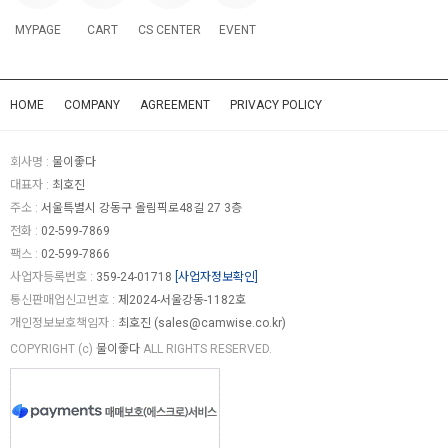
MYPAGE
CART
CS CENTER
EVENT
HOME
COMPANY
AGREEMENT
PRIVACY POLICY
회사명 :
물이좋다
대표자 :
최호진
주소 :
서울특별시 강동구 올림픽로48길 27 3층
전화 :
02-599-7869
팩스 :
02-599-7866
사업자등록번호 :
359-24-01718
[사업자정보확인]
통신판매업신고번호 :
제2024-서울강동-1182호
개인정보보호책임자 :
최호진 (
sales@camwise.co.kr
)
COPYRIGHT (c)
물이좋다
ALL RIGHTS RESERVED.