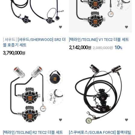
셔우드
[셔우드/SHERWOOD] SR2 더
[텍라인/TECLINE] V1 TEC2 더블 세트
블 호흡기 세트
2,142,000
10
원
2,380,000
원
%
3,790,000
원
[텍라인/TECLINE] R2 TEC2 더블 세트
[스쿠버포스/SCUBA FORCE] 블랙데빌