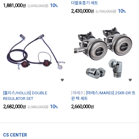
더블호흡기 세트
1,881,000
10
원
2,090,000
원
%
2,430,000
10
원
2,700,000
원
%
[홀리스/HOLLIS] DOUBLE
마레스
[마레스/MARES] 25XR-DR 트
REGULATOR SET
윈 텍 세트
2,682,000
10
2,660,000
원
2,980,000
원
%
원
CS CENTER