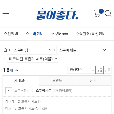
0
스킨장비
스쿠버장비
스쿠버acc
수중촬영/통신장비
18
판매량순
개
카테고리
브랜드
상세
스쿠버장비
스쿠버세트
(4개 카테고리)
레크레이션 호흡기 세트
34
테크니컬 호흡기 세트(싱글)
29