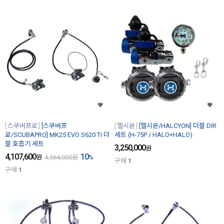
스쿠버프로
[스쿠버프
헬시온
[헬시온/HALCYON] 더블 DIR
로/SCUBAPRO] MK25 EVO S620 TI 더
세트 (H-75P / HALO+HALO)
블 호흡기 세트
3,250,000
원
4,107,600
10
원
4,564,000
원
%
구매
1
구매
1