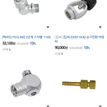
[텍라인/TECLINE] 2단계 스위벨 110도
딥씨
[딥씨/DEEP SEA] 요크전환 어댑
터
53,100
10
원
59,000
원
%
90,000
10
원
100,000
원
%
구매
6
구매
5