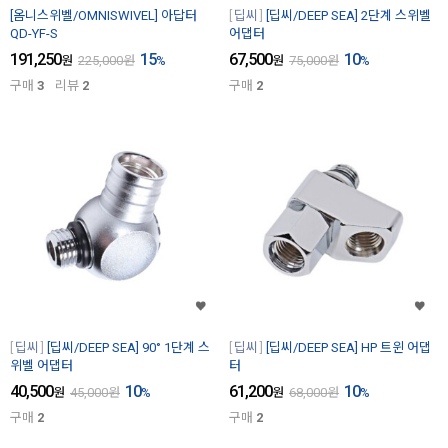
[옴니스위벨/OMNISWIVEL] 아답터
딥씨
[딥씨/DEEP SEA] 2단계 스위벨
QD-YF-S
어댑터
191,250
15
67,500
10
원
225,000
원
%
원
75,000
원
%
구매
3
리뷰
2
구매
2
딥씨
[딥씨/DEEP SEA] 90° 1단계 스
딥씨
[딥씨/DEEP SEA] HP 트윈 어댑
위벨 어댑터
터
40,500
10
61,200
10
원
45,000
원
%
원
68,000
원
%
구매
2
구매
2