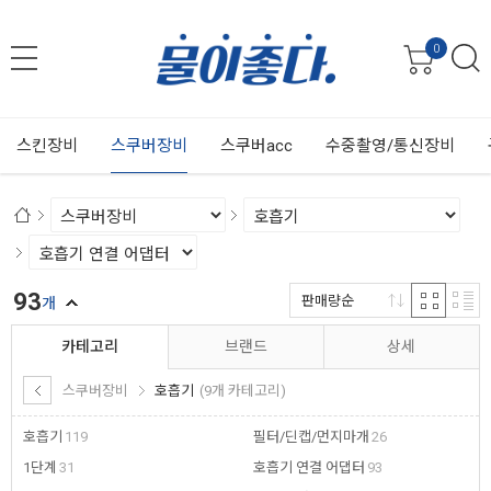
0
스킨장비
스쿠버장비
스쿠버acc
수중촬영/통신장비
93
판매량순
개
카테고리
브랜드
상세
스쿠버장비
호흡기
(9개 카테고리)
호흡기
119
필터/딘캡/먼지마개
26
1단계
31
호흡기 연결 어댑터
93