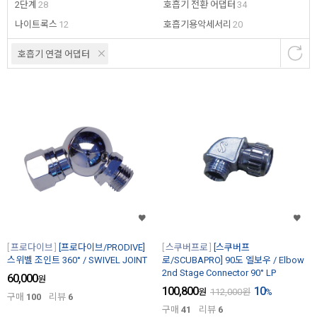
2단계
28
호흡기 전환 어댑터
34
나이트록스
12
호흡기용악세서리
20
호흡기 연결 어댑터
프로다이브
[프로다이브/PRODIVE]
스쿠버프로
[스쿠버프
스위벨 조인트 360° / SWIVEL JOINT
로/SCUBAPRO] 90도 엘보우 / Elbow
2nd Stage Connector 90° LP
60,000
원
100,800
10
원
112,000
원
%
구매
100
리뷰
6
구매
41
리뷰
6