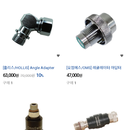
[홀리스/HOLLIS] Angle Adapter
[오엠에스/OMS] 레귤레이터 아답터
63,000
10
47,000
원
70,000
원
%
원
구매
1
구매
1