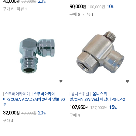
40,000
20
원
50,000
원
%
90,000
10
원
100,000
원
%
구매
5
리뷰
1
구매
5
리뷰
1
스쿠버아카데미
[스쿠버아카데
옴니스위벨
[옴니스위
미/SCUBA ACADEMY] 2단계 엘보 90
벨/OMNISWIVEL] 아답터 PS-LP-2
도
107,950
15
원
127,000
원
%
32,000
20
원
40,000
원
%
구매
4
구매
4