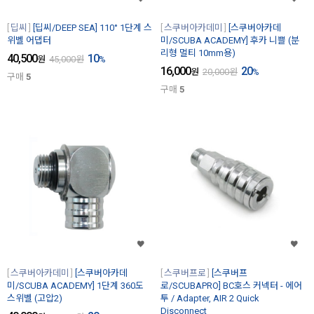
딥씨
[딥씨/DEEP SEA] 110° 1단계 스
스쿠버아카데미
[스쿠버아카데
위벨 어댑터
미/SCUBA ACADEMY] 후카 니쁠 (분
리형 멀티 10mm용)
40,500
10
원
45,000
원
%
16,000
20
원
20,000
원
%
구매
5
구매
5
스쿠버아카데미
[스쿠버아카데
스쿠버프로
[스쿠버프
미/SCUBA ACADEMY] 1단계 360도
로/SCUBAPRO] BC호스 커넥터 - 에어
스위벨 (고압2)
투 / Adapter, AIR 2 Quick
Disconnect