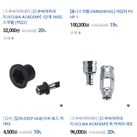
스쿠버아카데미
[스쿠버아카데
[옴니스위벨/OMNISWIVEL] 아답터 PS-
미/SCUBA ACADEMY] 1단계 360도
HP-1
스위벨 (저압2)
100,300
15
원
118,000
원
%
32,000
20
원
40,000
원
%
구매
9
구매
9
딥씨
[딥씨/DEEP SEA] 비씨 호스 커
스쿠버아카데미
[스쿠버아카데
넥터
미/SCUBA ACADEMY] 퀵 커넥터 세트
4,500
10
96,000
20
원
5,000
원
%
원
120,000
원
%