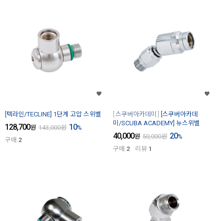
[텍라인/TECLINE] 1단계 고압 스위벨
스쿠버아카데미
[스쿠버아카데
미/SCUBA ACADEMY] 뉴스위벨
128,700
10
원
143,000
원
%
40,000
20
원
50,000
원
%
구매
2
구매
2
리뷰
1