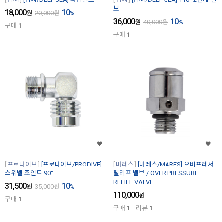
보
18,000
10
원
20,000
원
%
36,000
10
원
40,000
원
%
구매
1
구매
1
프로다이브
[프로다이브/PRODIVE]
마레스
[마레스/MARES] 오버프레서
스위벨 조인트 90°
릴리프 밸브 / OVER PRESSURE
RELIEF VALVE
31,500
10
원
35,000
원
%
110,000
원
구매
1
구매
1
리뷰
1