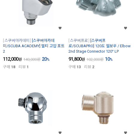
스쿠버아카데미
[스쿠버아카데
스쿠버프로
[스쿠버프
미/SCUBA ACADEMY] 멀티 고압 포트
로/SCUBAPRO] 120도 엘보우 / Elbow
2
2nd Stage Connector 120° LP
112,000
20
91,800
10
원
140,000
원
%
원
102,000
원
%
구매
18
리뷰
1
구매
13
리뷰
2