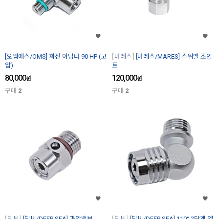
[오엠에스/OMS] 회전 아답터 90 HP (고
마레스
[마레스/MARES] 스위벨 조인
압)
트
80,000
120,000
원
원
구매
2
구매
2
딥씨
[딥씨/DEEP SEA] 과압밸브
딥씨
[딥씨/DEEP SEA] 110° 2단계 엘