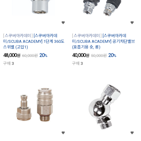
스쿠버아카데미
[스쿠버아카데
스쿠버아카데미
[스쿠버아카데
미/SCUBA ACADEMY] 1단계 360도
미/SCUBA ACADEMY] 공기차단밸브
스위벨 (고압1)
(호흡기용 숏, 롱)
48,000
20
40,000
20
원
60,000
원
%
원
50,000
원
%
구매
3
구매
3