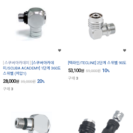
스쿠버아카데미
[스쿠버아카데
[텍라인/TECLINE] 2단계 스위벨 90도
미/SCUBA ACADEMY] 1단계 360도
53,100
10
원
59,000
원
%
스위벨 (저압1)
구매
3
28,000
20
원
35,000
원
%
구매
3