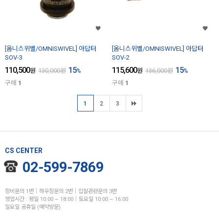
[옴니스위벨/OMNISWIVEL] 아답터
[옴니스위벨/OMNISWIVEL] 아답터
SOV-3
SOV-2
110,500
15
115,600
15
원
130,000
원
%
원
136,000
원
%
구매
1
구매
1
1
2
3
CS CENTER
02-599-7869
장비문의 1번│하우징문의 2번│입찰관련문의 3번
영업시간 : 평일 10:00 ~ 18:00│토요일 10:00 ~ 16:00
일요일 공휴일 (예약방문)