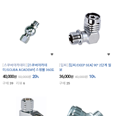
스쿠버아카데미
[스쿠버아카데
딥씨
[딥씨/DEEP SEA] 90° 2단계 엘
미/SCUBA ACADEMY] 스윙볼 360도
보
40,000
20
36,000
10
원
50,000
원
%
원
40,000
원
%
구매
39
리뷰
6
구매
25