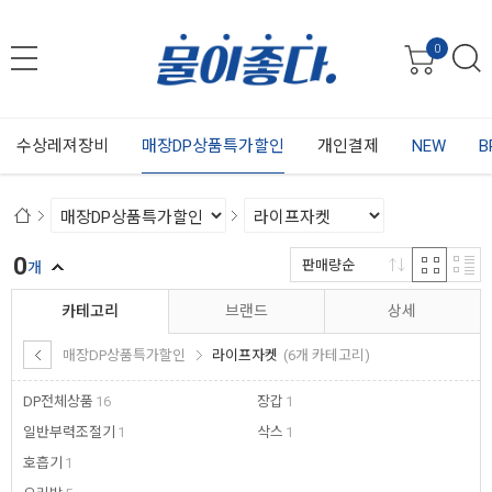
0
수상레져장비
매장DP상품특가할인
개인결제
NEW
B
0
판매량순
개
카테고리
브랜드
상세
매장DP상품특가할인
라이프자켓
(6개 카테고리)
DP전체상품
16
장갑
1
일반부력조절기
1
삭스
1
호흡기
1