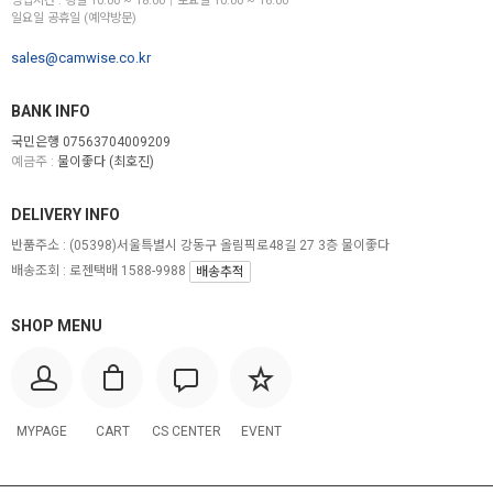
영업시간 : 평일 10:00 ~ 18:00│토요일 10:00 ~ 16:00
일요일 공휴일 (예약방문)
sales@camwise.co.kr
BANK INFO
국민은행 07563704009209
예금주 :
물이좋다 (최호진)
DELIVERY INFO
반품주소 :
(05398)서울특별시 강동구 올림픽로48길 27 3층 물이좋다
배송조회 : 로젠택배 1588-9988
배송추적
SHOP MENU
MYPAGE
CART
CS CENTER
EVENT