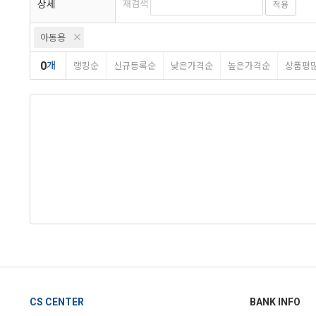
상세
재검색
적용
아동용
0
개
랭킹순
신규등록순
낮은가격순
높은가격순
상품평
CS CENTER
BANK INFO