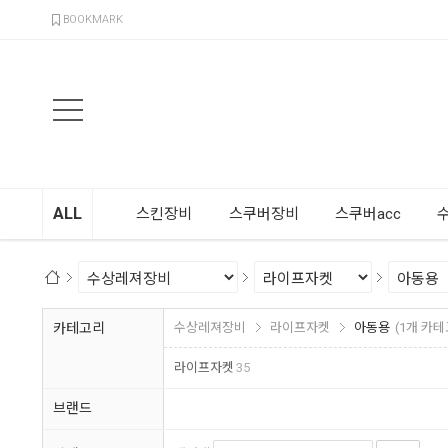
검색
BOOKMARK
ALL
스킨장비
스쿠버장비
스쿠버acc
카테고리
수상레져장비
라이프자켓
아동용
(1개 카테
라이프자켓
35
브랜드