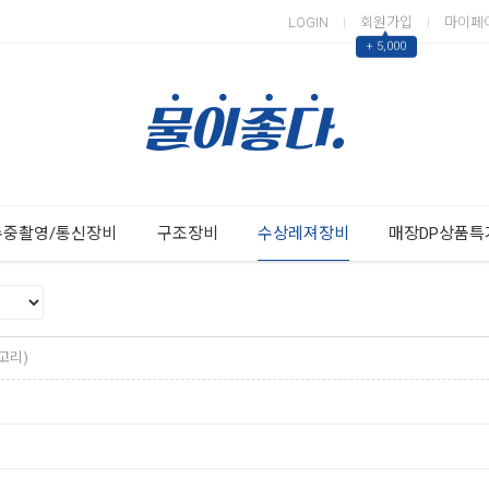
LOGIN
회원가입
마이페
▲
+ 5,000
Next
Previous
수중촬영/통신장비
구조장비
수상레져장비
매장DP상품특
고리)