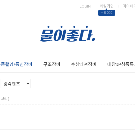
LOGIN
회원가입
마이페
▲
+ 5,000
Next
Previous
수중촬영/통신장비
구조장비
수상레져장비
매장DP상품특
테고리)