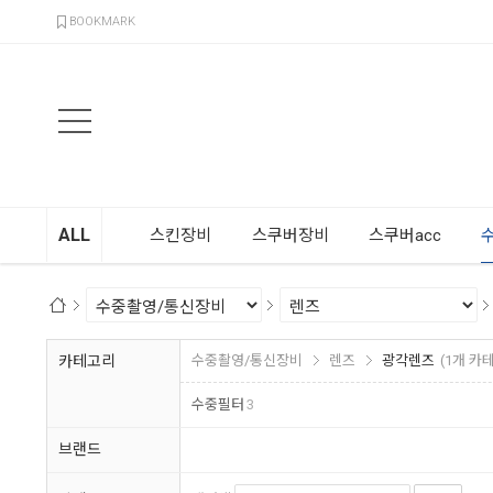
검색
BOOKMARK
ALL
스킨장비
스쿠버장비
스쿠버acc
카테고리
수중촬영/통신장비
렌즈
광각렌즈
(1개 카
수중필터
3
브랜드