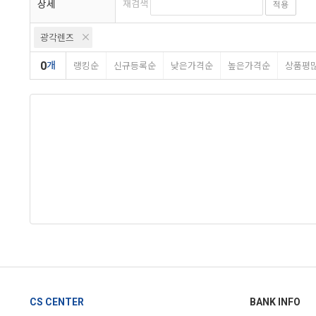
상세
재검색
적용
광각렌즈
0
개
랭킹순
신규등록순
낮은가격순
높은가격순
상품평
CS CENTER
BANK INFO