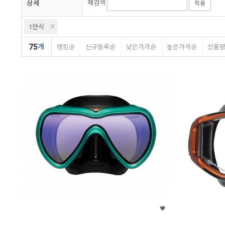
상세
재검색
적용
아토믹
1안식
75
개
랭킹순
신규등록순
낮은가격순
높은가격순
상품