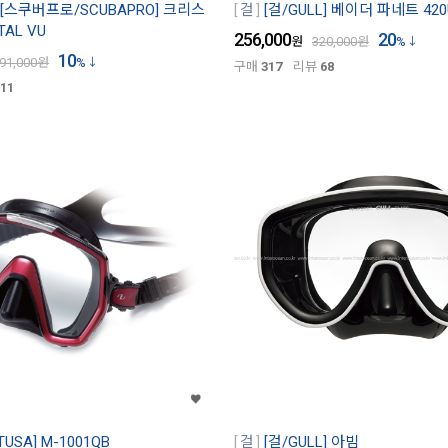
[스쿠버프로/SCUBAPRO] 크리스
걸
[걸/GULL] 베이더 파네트 420
TAL VU
256,000
20
원
320,000
원
%
10
91,000
원
%
구매
317
리뷰
68
11
TUSA] M-1001QB
걸
[걸/GULL] 아빔