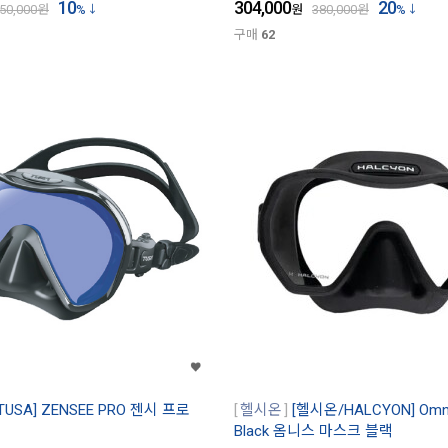
10
304,000
20
50,000
원
%
원
380,000
원
%
구매
62
TUSA] ZENSEE PRO 젠시 프로
헬시온
[헬시온/HALCYON] Omni
Black 옴니스 마스크 블랙