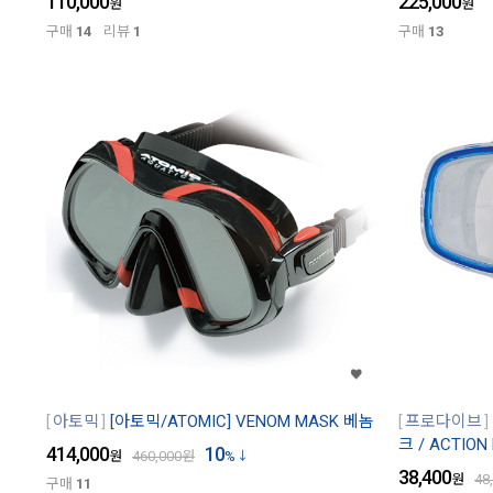
110,000
225,000
원
원
구매
14
리뷰
1
구매
13
아토믹
[아토믹/ATOMIC] VENOM MASK 베놈
프로다이브
크 / ACTION
414,000
10
원
460,000
원
%
38,400
원
48
구매
11