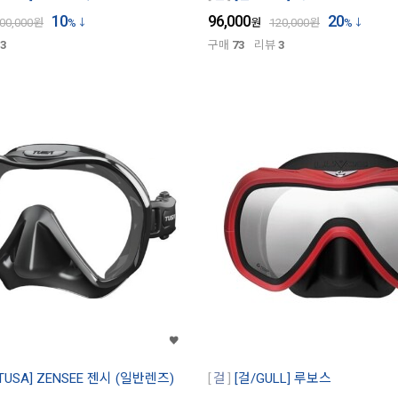
10
96,000
20
00,000
원
%
원
120,000
원
%
3
구매
73
리뷰
3
TUSA] ZENSEE 젠시 (일반렌즈)
걸
[걸/GULL] 루보스