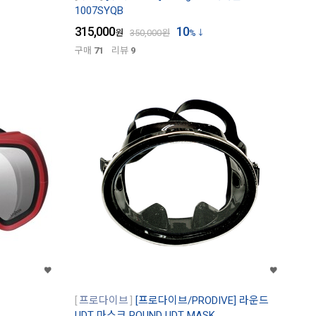
1007SYQB
315,000
10
원
350,000
원
%
구매
71
리뷰
9
프로다이브
[프로다이브/PRODIVE] 라운드
UDT 마스크 ROUND UDT MASK