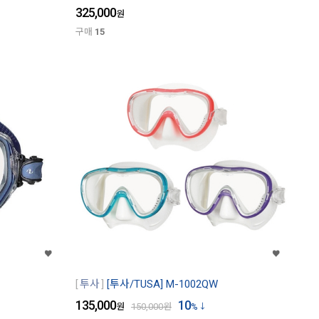
325,000
원
구매
15
투사
[투사/TUSA] M-1002QW
135,000
10
원
150,000
원
%