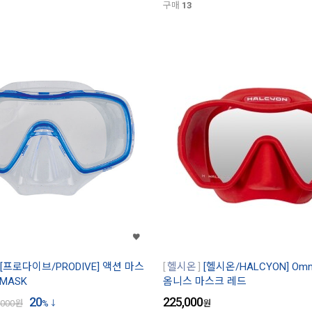
구매
13
[프로다이브/PRODIVE] 액션 마스
헬시온
[헬시온/HALCYON] Omni
 MASK
옴니스 마스크 레드
20
225,000
,000
원
%
원