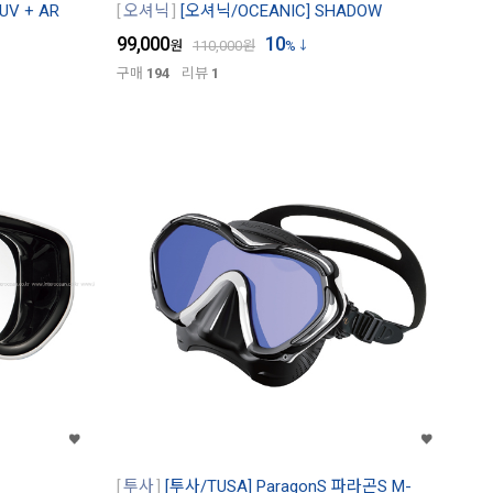
UV + AR
오셔닉
[오셔닉/OCEANIC] SHADOW
99,000
10
원
110,000
원
%
구매
194
리뷰
1
투사
[투사/TUSA] ParagonS 파라곤S M-