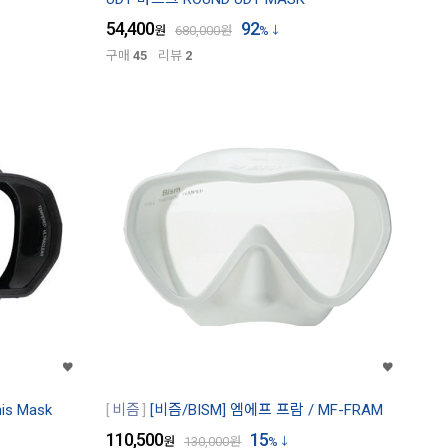
54,400
92
원
680,000
원
%
구매
45
리뷰
2
s Mask
비즘
[비즘/BISM] 엠에프 프람 / MF-FRAM
110,500
15
원
130,000
원
%