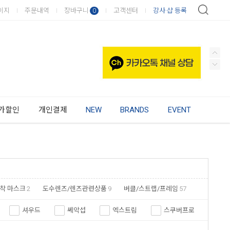
이지
주문내역
장바구니
고객센터
강사·샵 등록
0
가할인
개인결제
NEW
BRANDS
EVENT
착 마스크
2
도수렌즈/렌즈관련상품
9
버클/스트랩/프레임
57
셔우드
쎄악섭
엑스트림
스쿠버프로
셔닉
하이랜드
인디고 인더스트리
부샤