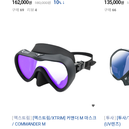
162,000
10
135,000
원
180,000
원
%
원
1
구매
69
리뷰
4
구매
66
엑스트림
[엑스트림/XTRIM] 커맨더 M 마스크
투사
[투사/
/ COMMANDER M
(UV렌즈)