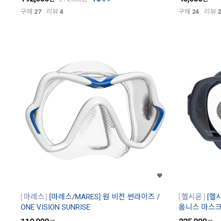
구매
27
리뷰
4
구매
24
리뷰
2
마레스
[마레스/MARES] 원 비전 썬라이즈 /
헬시온
[헬시
ONE VISION SUNRISE
옴니스 마스크