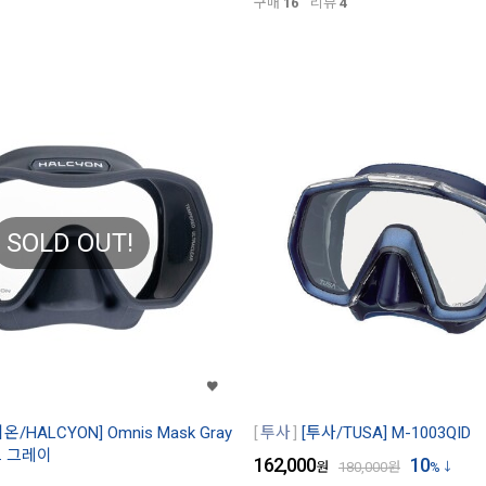
구매
16
리뷰
4
SOLD OUT!
온/HALCYON] Omnis Mask Gray
투사
[투사/TUSA] M-1003QID
 그레이
162,000
10
원
180,000
원
%