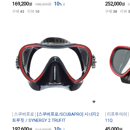
169,200
10
252,000
원
188,000
원
%
원
2
구매
43
리뷰
10
구매
38
리뷰
3
스쿠버프로
[스쿠버프로/SCUBAPRO] 시너지2
리프투어러
트루핏 / SYNERGY 2 TRUFIT
11Q
192,600
10
45,000
원
214,000
원
%
원