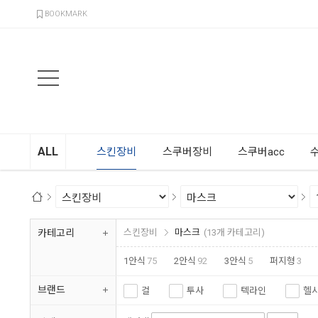
검색
BOOKMARK
ALL
스킨장비
스쿠버장비
스쿠버acc
카테고리
스킨장비
마스크
(13개 카테고리)
1안식
75
2안식
92
3안식
5
퍼지형
3
스트랩커버
19
마스크케이스
9
브랜드
걸
투사
텍라인
헬
비즘
크레시섭
킹스포츠