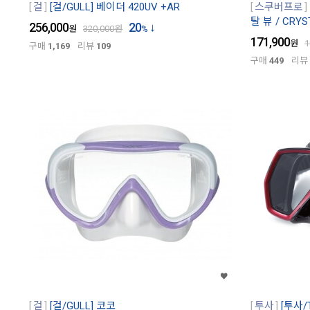
걸
[걸/GULL] 베이더 420UV +AR
스쿠버프로
탈 뷰 / CRYS
256,000
20
원
320,000
원
%
171,900
원
1
구매
1,169
리뷰
109
구매
449
리뷰
걸
[걸/GULL] 코코
투사
[투사/