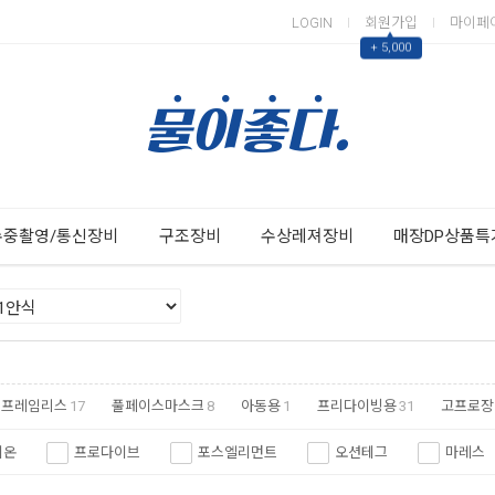
LOGIN
회원가입
마이페
▲
+ 5,000
Next
Previous
수중촬영/통신장비
구조장비
수상레져장비
매장DP상품특
프레임리스
17
풀페이스마스크
8
아동용
1
프리다이빙용
31
고프로장
시온
프로다이브
포스엘리먼트
오션테그
마레스
다이브텍
리프투어러
유니다이브
지글
오