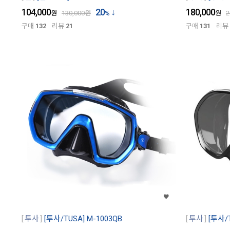
104,000
20
180,000
원
130,000
원
%
원
2
구매
132
리뷰
21
구매
131
리뷰
투사
[투사/TUSA] M-1003QB
투사
[투사/