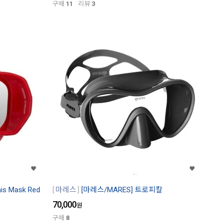
구매
11
리뷰
3
s Mask Red
마레스
[마레스/MARES] 트로피칼
70,000
원
구매
8