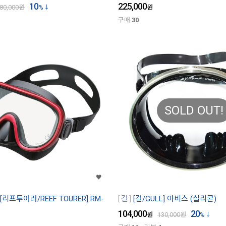
10
225,000
80,000
원
%
원
구매
30
SOLD OUT!
[리프투어러/REEF TOURER] RM-
걸
[걸/GULL] 아비스 (실리콘)
104,000
20
원
130,000
원
%