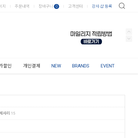
이지
주문내역
장바구니
고객센터
강사·샵 등록
0
가할인
개인결제
NEW
BRANDS
EVENT
세사리
15