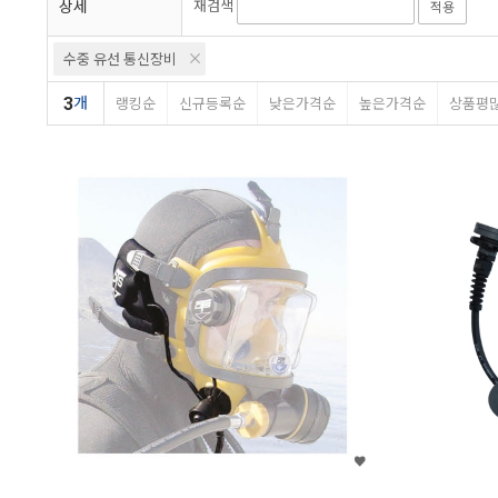
상세
재검색
적용
수중 유선 통신장비
3
개
랭킹순
신규등록순
낮은가격순
높은가격순
상품평