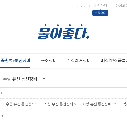
LOGIN
회원가입
마이페
▲
+ 5,000
Next
Previous
수중촬영/통신장비
구조장비
수상레져장비
매장DP상품특
)
수중 유선 통신장비
3
지상 무선 통신장비
5
지상 유선 통신장비
12
악
크