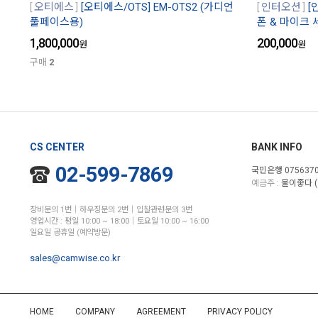
오티에스
[오티에스/OTS] EM-OTS2 (가디언
인터오션
[
풀페이스용)
폰 & 마이크 
1,800,000
200,000
원
원
구매
2
CS CENTER
BANK INFO
02-599-7869
국민은행 0756370
예금주 :
물이좋다 (
장비문의 1번│하우징문의 2번│입찰관련문의 3번
영업시간 : 평일 10:00 ~ 18:00│토요일 10:00 ~ 16:00
일요일 공휴일 (예약방문)
sales@camwise.co.kr
HOME
COMPANY
AGREEMENT
PRIVACY POLICY