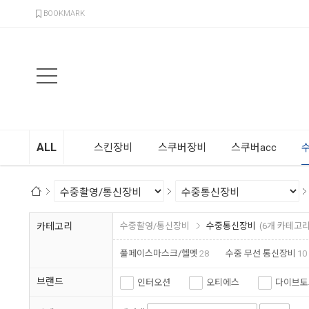
검색
BOOKMARK
ALL
스킨장비
스쿠버장비
스쿠버acc
카테고리
수중촬영/통신장비
수중통신장비
(6개 카테고리
풀페이스마스크/헬멧
28
수중 무선 통신장비
10
브랜드
인터오션
오티에스
다이브토