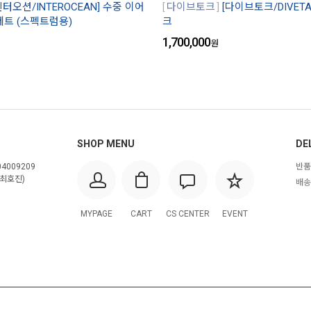
인터오션/INTEROCEAN] 수중 이어
다이브토크
[다이브토크/DIVETA
세트 (스펙트럼용)
크
1,700,000
원
SHOP MENU
DE
4009209
반품
최호진)
배송
MYPAGE
CART
CS CENTER
EVENT