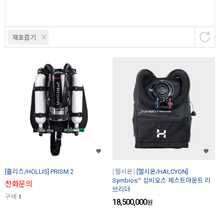
재호흡기
[홀리스/HOLLIS] PRISM 2
헬시온
[헬시온/HALCYON]
Symbios™ 심비오스 체스트마운트 리
전화문의
브리더
구매
1
18,500,000
원