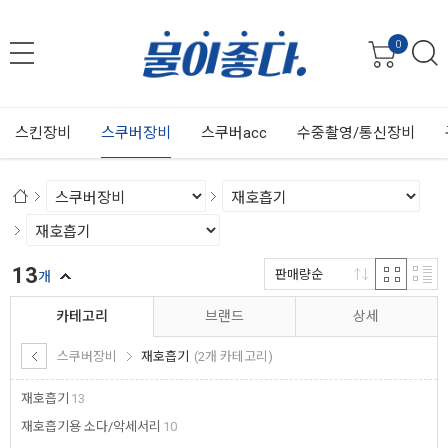
0
스킨장비
스쿠버장비
스쿠버acc
수중촬영/통신장비
13
판매량순
개
카테고리
브랜드
상세
스쿠버장비
재호흡기
(2개 카테고리)
재호흡기
13
재호흡기용 소다/악세서리
10