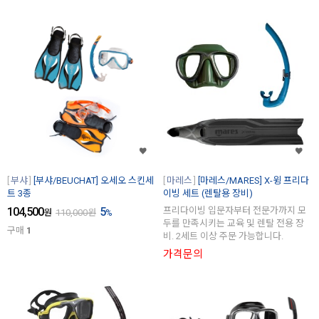
부샤
[부샤/BEUCHAT] 오세오 스킨세
마레스
[마레스/MARES] X-윙 프리다
트 3종
이빙 세트 (렌탈용 장비)
104,500
5
프리다이빙 입문자부터 전문가까지 모
원
110,000
원
%
두를 만족시키는 교육 및 렌탈 전용 장
구매
1
비. 2세트 이상 주문 가능합니다.
가격문의