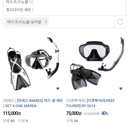
마스크/스노클
55
프리다이빙 세트
1
마스크/스노클/오리발
마레스
[마레스/MARES] 엑스-원 세트
리프투어러
[리프투어러/REEF
/ SET X-ONE MAREA
TOURER] RP-3614
115,000
75,000
40
원
원
125,000
원
%
구매
82
리뷰
4
구매
34