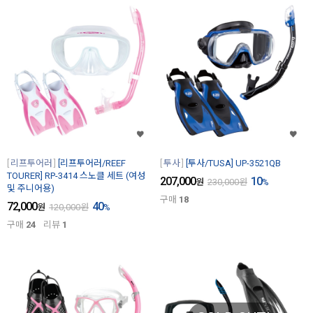
리프투어러
[리프투어러/REEF
투사
[투사/TUSA] UP-3521QB
TOURER] RP-3414 스노클 세트 (여성
207,000
10
원
230,000
원
%
및 주니어용)
구매
18
72,000
40
원
120,000
원
%
구매
24
리뷰
1