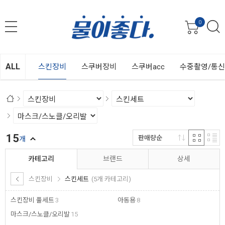
0
ALL
스킨장비
스쿠버장비
스쿠버acc
수중촬영/통
15
판매량순
개
카테고리
브랜드
상세
스킨장비
스킨세트
(5개 카테고리)
스킨장비 풀세트
3
아동용
8
마스크/스노클/오리발
15