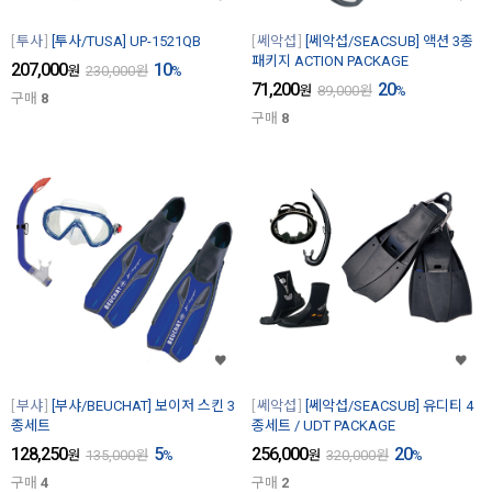
투사
[투사/TUSA] UP-1521QB
쎄악섭
[쎄악섭/SEACSUB] 액션 3종
패키지 ACTION PACKAGE
207,000
10
원
230,000
원
%
71,200
20
원
89,000
원
%
구매
8
구매
8
부샤
[부샤/BEUCHAT] 보이저 스킨 3
쎄악섭
[쎄악섭/SEACSUB] 유디티 4
종세트
종세트 / UDT PACKAGE
128,250
5
256,000
20
원
135,000
원
%
원
320,000
원
%
구매
4
구매
2