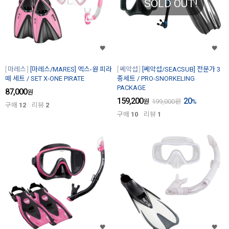
SOLD OUT!
마레스
[마레스/MARES] 엑스-원 피라
쎄악섭
[쎄악섭/SEACSUB] 전문가 3
떼 세트 / SET X-ONE PIRATE
종세트 / PRO-SNORKELING
PACKAGE
87,000
원
159,200
20
원
199,000
원
%
구매
12
리뷰
2
구매
10
리뷰
1