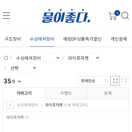
0
구조장비
수상레져장비
매장DP상품특가할인
개인결제
35
판매량순
개
카테고리
브랜드
상세
수상레져장비
라이프자켓
(1개 카테고리)
라이프자켓
35