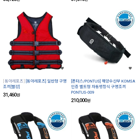
동아레포츠
[동아레포츠] 일반형 구명
[폰터스/PONTUS] 해양수산부 KOMSA
조끼[빨강]
인증 벨트형 자동팽창식 구명조끼
PONTUS-009
31,460
원
210,000
원