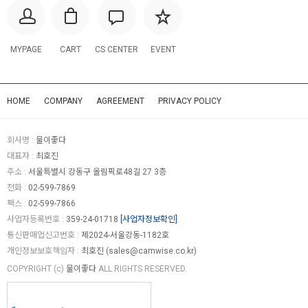
MYPAGE
CART
CS CENTER
EVENT
HOME
COMPANY
AGREEMENT
PRIVACY POLICY
회사명 :
물이좋다
대표자 :
최호진
주소 :
서울특별시 강동구 올림픽로48길 27 3층
전화 :
02-599-7869
팩스 :
02-599-7866
사업자등록번호 :
359-24-01718
[사업자정보확인]
통신판매업신고번호 :
제2024-서울강동-1182호
개인정보보호책임자 :
최호진 (
sales@camwise.co.kr
)
COPYRIGHT (c)
물이좋다
ALL RIGHTS RESERVED.