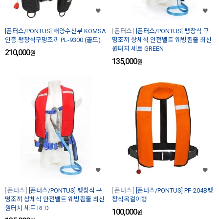
[폰터스/PONTUS] 해양수산부 KOMSA
폰터스
[폰터스/PONTUS] 팽창식 구
인증 팽창식구명조끼 PL-9300 (골드)
명조끼 상체식 안전벨트 웨빙죔줄 최신
원터치 세트 GREEN
210,000
원
135,000
원
폰터스
[폰터스/PONTUS] 팽창식 구
폰터스
[폰터스/PONTUS] PF-204B팽
명조끼 상체식 안전벨트 웨빙죔줄 최신
창식목걸이형
원터치 세트 RED
100,000
원