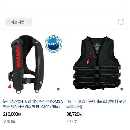
라이프자켓
[폰터스/PONTUS] 해양수산부 KOMSA
동아레포츠
[동아레포츠] 일반형 구명
인증 팽창식구명조끼 PL-9300 (레드)
조끼[검정]
210,000
38,720
원
원
구매
50
구매
7