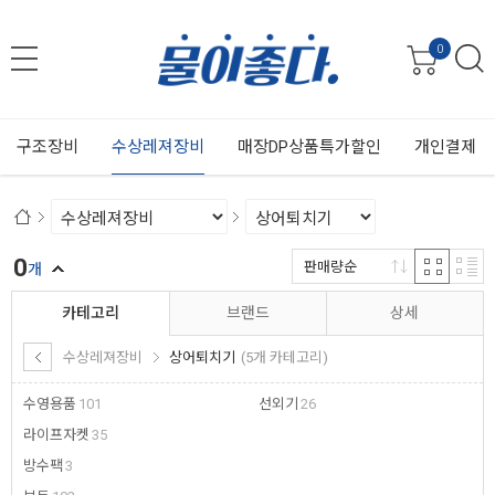
0
구조장비
수상레져장비
매장DP상품특가할인
개인결제
0
판매량순
개
카테고리
브랜드
상세
수상레져장비
상어퇴치기
(5개 카테고리)
수영용품
101
선외기
26
라이프자켓
35
방수팩
3