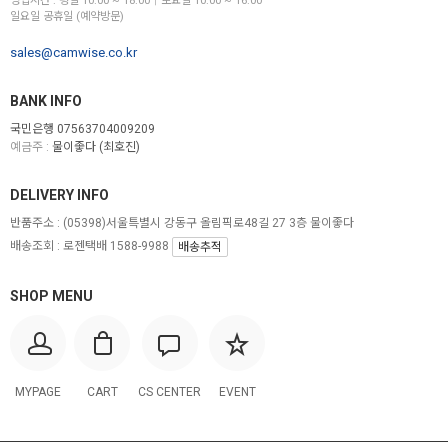
영업시간 : 평일 10:00 ~ 18:00│토요일 10:00 ~ 16:00
일요일 공휴일 (예약방문)
sales@camwise.co.kr
BANK INFO
국민은행 07563704009209
예금주 :
물이좋다 (최호진)
DELIVERY INFO
반품주소 :
(05398)서울특별시 강동구 올림픽로48길 27 3층 물이좋다
배송조회 : 로젠택배 1588-9988
배송추적
SHOP MENU
MYPAGE
CART
CS CENTER
EVENT