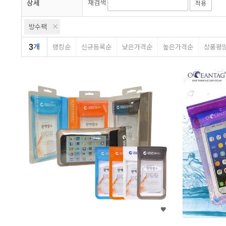
상세
재검색
적용
방수팩
3
개
랭킹순
신규등록순
낮은가격순
높은가격순
상품평