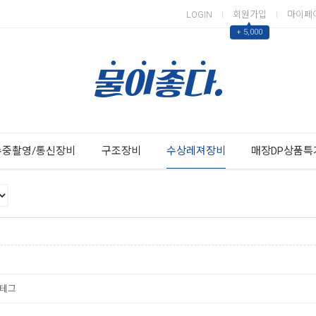
LOGIN
회원가입
마이페
▲
+ 5,000
Next
Previous
수중촬영/통신장비
구조장비
수상레져장비
매장DP상품특
테그