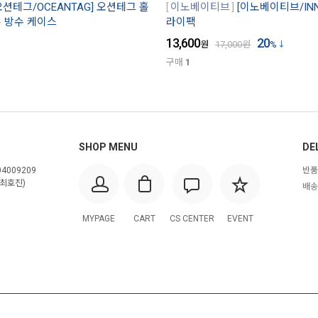
오션테그/OCEANTAG] 오션테그 홀
이노베이티브
[이노베이티브/INNO
 방수 케이스
라이팩
13,600
20
원
17,000
원
%
구매
1
SHOP MENU
DE
4009209
반품
최호진)
배송
MYPAGE
CART
CS CENTER
EVENT