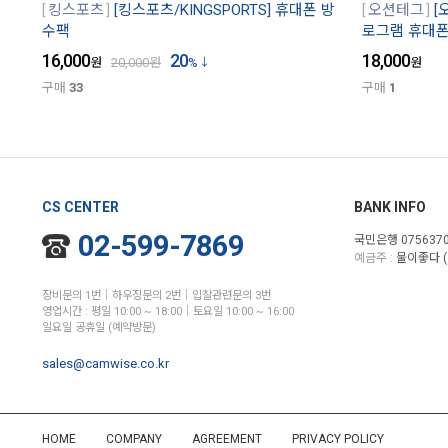
킹스포츠
[킹스포츠/KINGSPORTS] 휴대폰 방
오션테그
[
수팩
로그램 휴대폰
16,000
20
18,000
원
20,000
원
%
원
구매
33
구매
1
CS CENTER
BANK INFO
02-599-7869
국민은행 0756370
예금주 :
물이좋다 (
장비문의 1번│하우징문의 2번│입찰관련문의 3번
영업시간 : 평일 10:00 ~ 18:00│토요일 10:00 ~ 16:00
일요일 공휴일 (예약방문)
sales@camwise.co.kr
HOME
COMPANY
AGREEMENT
PRIVACY POLICY