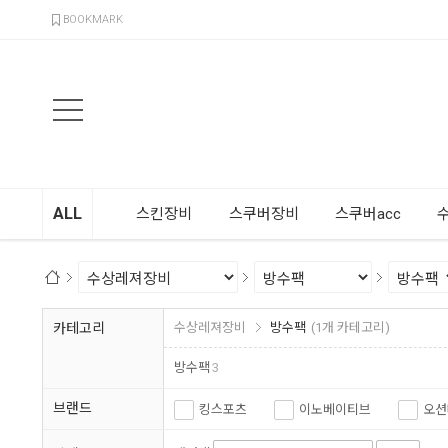
검색
BOOKMARK
ALL
스킨장비
스쿠버장비
스쿠버acc
카테고리
수상레져장비
방수팩
(1개 카테고리)
방수팩
3
브랜드
킹스포츠
이노베이티브
오션