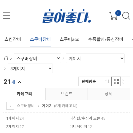
0
스킨장비
스쿠버장비
스쿠버acc
수중촬영/통신장비
21
판매량순
개
카테고리
브랜드
상세
스쿠버장비
게이지
(8개 카테고리)
1게이지
24
나침반/수심계 모듈
45
2게이지
27
미니게이지
12