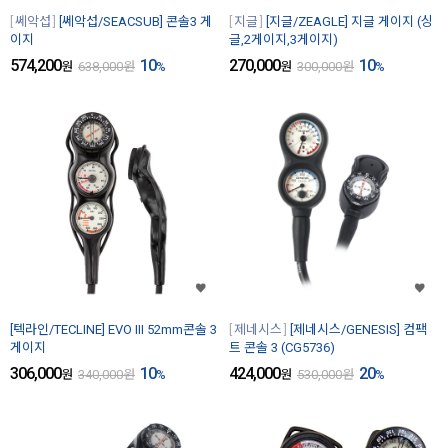
쎄악섭
[쎄악섭/SEACSUB] 콘솔3 게
지글
[지글/ZEAGLE] 지글 게이지 (싱
이지
글,2게이지,3게이지)
574,200
10
270,000
10
원
638,000
원
%
원
300,000
원
%
[텍라인/TECLINE] EVO III 52mm콘솔 3
제네시스
[제네시스/GENESIS] 컴팩
게이지
트 콘솔 3 (CG5736)
306,000
10
424,000
20
원
340,000
원
%
원
530,000
원
%