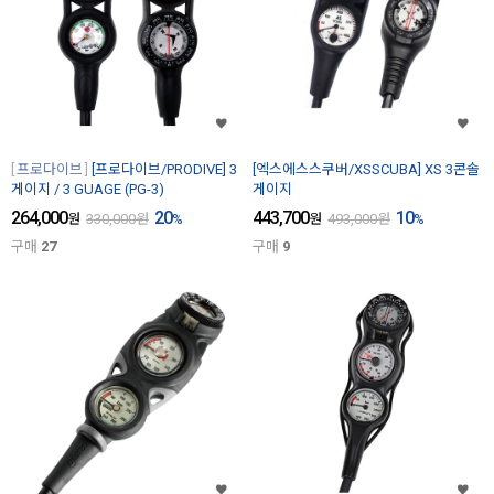
프로다이브
[프로다이브/PRODIVE] 3
[엑스에스스쿠버/XSSCUBA] XS 3콘솔
게이지 / 3 GUAGE (PG-3)
게이지
264,000
20
443,700
10
원
330,000
원
%
원
493,000
원
%
구매
27
구매
9