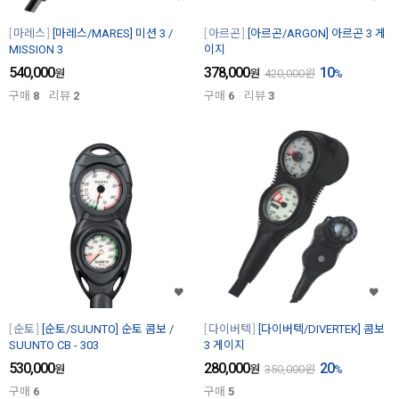
마레스
[마레스/MARES] 미션 3 /
아르곤
[아르곤/ARGON] 아르곤 3 게
MISSION 3
이지
540,000
378,000
10
원
원
420,000
원
%
구매
8
리뷰
2
구매
6
리뷰
3
순토
[순토/SUUNTO] 순토 콤보 /
다이버텍
[다이버텍/DIVERTEK] 콤보
SUUNTO CB - 303
3 게이지
530,000
280,000
20
원
원
350,000
원
%
구매
6
구매
5