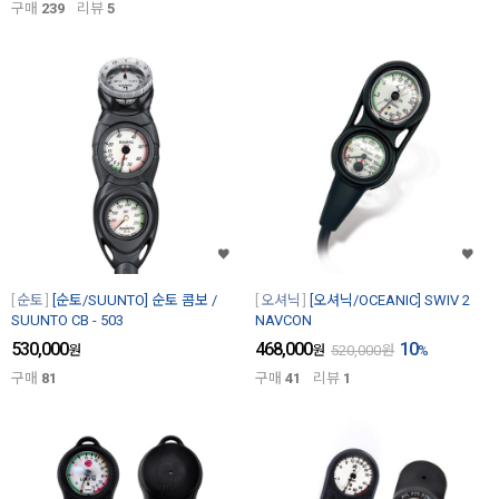
구매
239
리뷰
5
순토
[순토/SUUNTO] 순토 콤보 /
오셔닉
[오셔닉/OCEANIC] SWIV 2
SUUNTO CB - 503
NAVCON
530,000
468,000
10
원
원
520,000
원
%
구매
81
구매
41
리뷰
1