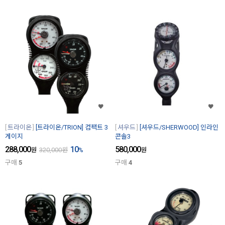
트라이온
[트라이온/TRION] 컴팩트 3
셔우드
[셔우드/SHERWOOD] 인라인
게이지
콘솔3
288,000
10
580,000
원
320,000
원
%
원
구매
5
구매
4