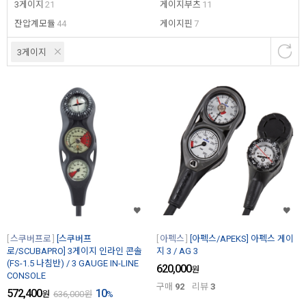
3게이지
21
게이지부츠
11
잔압계모듈
44
게이지핀
7
3게이지
스쿠버프로
[스쿠버프
아펙스
[아펙스/APEKS] 아펙스 게이
로/SCUBAPRO] 3게이지 인라인 콘솔
지 3 / AG 3
(FS-1.5 나침반) / 3 GAUGE IN-LINE
620,000
원
CONSOLE
구매
92
리뷰
3
572,400
10
원
636,000
원
%