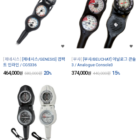
제네시스
[제네시스/GENESIS] 컴팩
부샤
[부샤/BEUCHAT] 아날로그 콘솔
트 인라인 / CG5336
3 / Analogue Console3
464,000
20
374,000
15
원
580,000
원
%
원
440,000
원
%