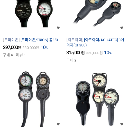
트라이온
[트라이온/TRION] 콤보3
아쿠아텍
[아쿠아텍/AQUATEC] 3게
이지(GP300)
297,000
10
원
330,000
원
%
315,000
10
원
350,000
원
%
구매
4
리뷰
1
구매
2