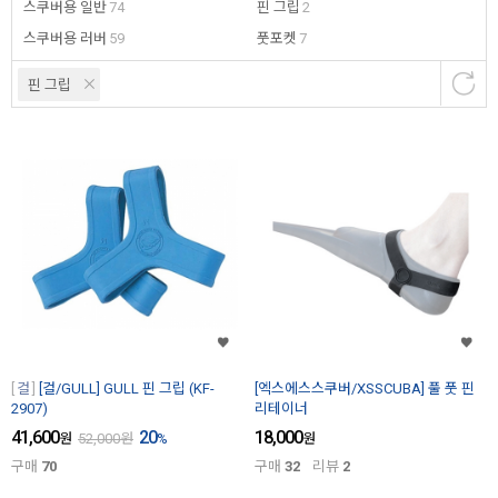
스쿠버용 일반
74
핀 그립
2
스쿠버용 러버
59
풋포켓
7
핀 그립
걸
[걸/GULL] GULL 핀 그립 (KF-
[엑스에스스쿠버/XSSCUBA] 풀 풋 핀
2907)
리테이너
41,600
20
18,000
원
52,000
원
%
원
구매
70
구매
32
리뷰
2