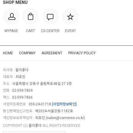
SHOP MENU
MYPAGE
CART
CS CENTER
EVENT
HOME
COMPANY
AGREEMENT
PRIVACY POLICY
회사명 :
물이좋다
대표자 :
최호진
주소 :
서울특별시 강동구 올림픽로48길 27 3층
전화 :
02-599-7869
팩스 :
02-599-7866
사업자등록번호 :
359-24-01718
[사업자정보확인]
통신판매업신고번호 :
제2024-서울강동-1182호
개인정보보호책임자 :
최호진 (
sales@camwise.co.kr
)
COPYRIGHT (c)
물이좋다
ALL RIGHTS RESERVED.