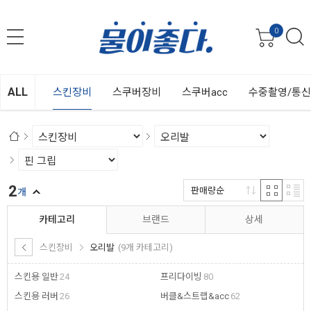
0
ALL
스킨장비
스쿠버장비
스쿠버acc
수중촬영/통
2
판매량순
개
카테고리
브랜드
상세
스킨장비
오리발
(9개 카테고리)
스킨용 일반
24
프리다이빙
80
스킨용 러버
26
버클&스트랩&acc
62