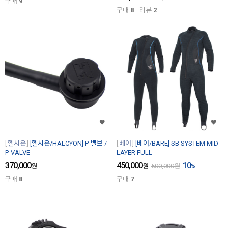
구매
9
구매
8
리뷰
2
헬시온
[헬시온/HALCYON] P-밸브 /
베어
[베어/BARE] SB SYSTEM MID
P-VALVE
LAYER FULL
370,000
450,000
10
원
원
500,000
원
%
구매
8
구매
7