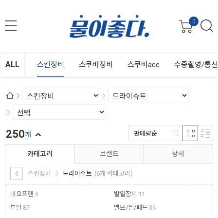
0
ALL
스킨장비
스쿠버장비
스쿠버acc
수중촬영/통
250
판매량순
개
카테고리
브랜드
상세
스킨장비
드라이슈트
(6개 카테고리)
네오프렌
4
발열장비
11
부틸
87
밸브/씰/패드
36