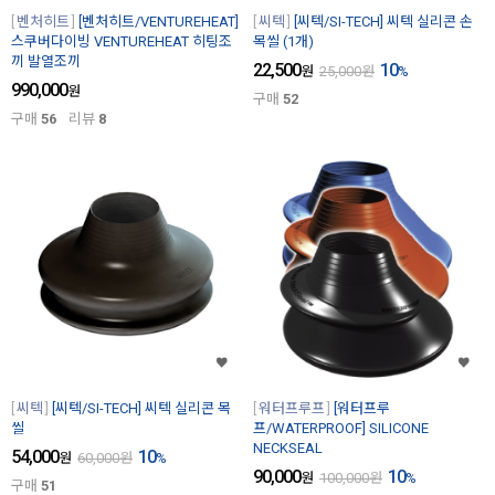
벤처히트
[벤처히트/VENTUREHEAT]
씨텍
[씨텍/SI-TECH] 씨텍 실리콘 손
스쿠버다이빙 VENTUREHEAT 히팅조
목씰 (1개)
끼 발열조끼
22,500
10
원
25,000
원
%
990,000
원
구매
52
구매
56
리뷰
8
씨텍
[씨텍/SI-TECH] 씨텍 실리콘 목
워터프루프
[워터프루
씰
프/WATERPROOF] SILICONE
NECKSEAL
54,000
10
원
60,000
원
%
90,000
10
원
100,000
원
%
구매
51