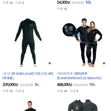
54,000
10
원
60,000
원
%
구매
16
리뷰
3
구매
15
부샤
[부샤/BEUCHAT] 히트스킨 내피
워터프루프
[워터프루
(하계용)
프/WATERPROOF] 3D MESHTEC
209,000
5
468,000
10
원
220,000
원
%
원
520,000
원
%
구매
15
리뷰
2
구매
14
리뷰
4