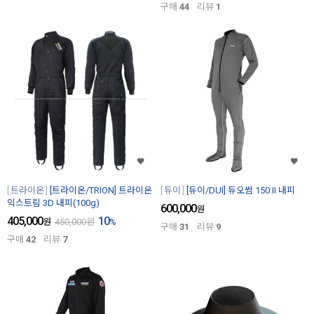
구매
44
리뷰
1
트라이온
[트라이온/TRION] 트라이온
듀이
[듀이/DUI] 듀오썸 150 II 내피
익스트림 3D 내피(100g)
600,000
원
405,000
10
원
450,000
원
%
구매
31
리뷰
9
구매
42
리뷰
7