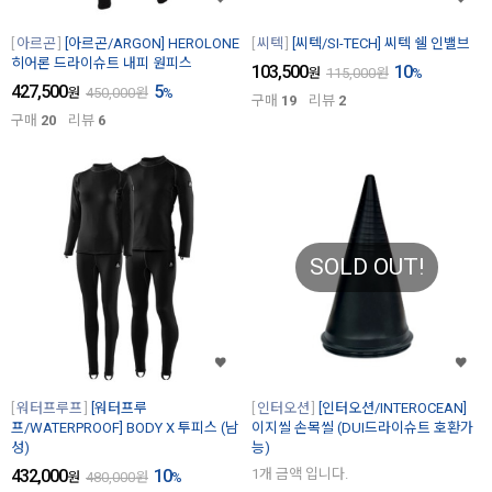
아르곤
[아르곤/ARGON] HEROLONE
씨텍
[씨텍/SI-TECH] 씨텍 쉘 인밸브
히어론 드라이슈트 내피 원피스
103,500
10
원
115,000
원
%
427,500
5
원
450,000
원
%
구매
19
리뷰
2
구매
20
리뷰
6
SOLD OUT!
워터프루프
[워터프루
인터오션
[인터오션/INTEROCEAN]
프/WATERPROOF] BODY X 투피스 (남
이지씰 손목씰 (DUI드라이슈트 호환가
성)
능)
432,000
10
1개 금액 입니다.
원
480,000
원
%