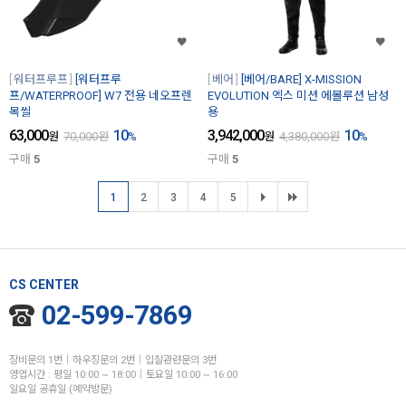
워터프루프
[워터프루
베어
[베어/BARE] X-MISSION
프/WATERPROOF] W7 전용 네오프렌
EVOLUTION 엑스 미션 에볼루션 남성
목씰
용
63,000
10
3,942,000
10
원
70,000
원
%
원
4,380,000
원
%
구매
5
구매
5
1
2
3
4
5
CS CENTER
02-599-7869
장비문의 1번│하우징문의 2번│입찰관련문의 3번
영업시간 : 평일 10:00 ~ 18:00│토요일 10:00 ~ 16:00
일요일 공휴일 (예약방문)