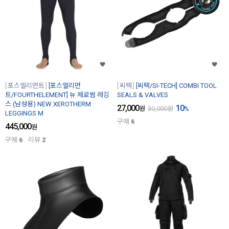
포스엘리먼트
[포스엘리먼
씨텍
[씨텍/SI-TECH] COMBI TOOL
트/FOURTHELEMENT] 뉴 제로썸 레깅
SEALS & VALVES
스 (남성용) NEW XEROTHERM
27,000
10
원
30,000
원
%
LEGGINGS M
구매
6
445,000
원
구매
6
리뷰
2