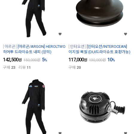
아르곤
[아르곤/ARGON] HEROLTWO
인터오션
[인터오션/INTEROCEAN]
히어투 드라이슈트 내피 (상의)
이지씰 목씰 (DUI드라이슈트 호환가능)
142,500
5
117,000
10
원
150,000
원
%
원
130,000
원
%
구매
23
리뷰
11
구매
20