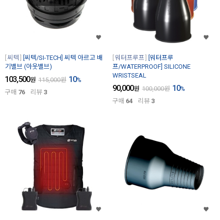
씨텍
[씨텍/SI-TECH] 씨텍 아르고 배
워터프루프
[워터프루
기밸브 (아웃밸브)
프/WATERPROOF] SILICONE
WRISTSEAL
103,500
10
원
115,000
원
%
90,000
10
원
100,000
원
%
구매
76
리뷰
3
구매
64
리뷰
3