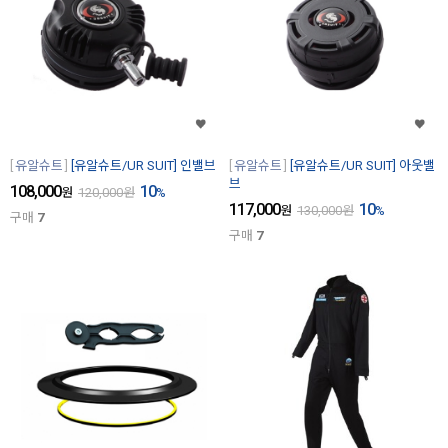
유알슈트
[유알슈트/UR SUIT] 인밸브
유알슈트
[유알슈트/UR SUIT] 아웃밸
브
108,000
10
원
120,000
원
%
117,000
10
원
130,000
원
%
구매
7
구매
7