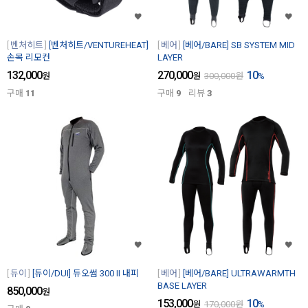
벤처히트
[벤처히트/VENTUREHEAT]
베어
[베어/BARE] SB SYSTEM MID
손목 리모컨
LAYER
132,000
270,000
10
원
원
300,000
원
%
구매
11
구매
9
리뷰
3
듀이
[듀이/DUI] 듀오썸 300 II 내피
베어
[베어/BARE] ULTRAWARMTH
BASE LAYER
850,000
원
153,000
10
원
170,000
원
%