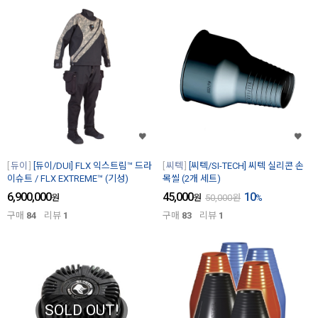
듀이
[듀이/DUI] FLX 익스트림™ 드라
씨텍
[씨텍/SI-TECH] 씨텍 실리콘 손
이슈트 / FLX EXTREME™ (기성)
목씰 (2개 세트)
6,900,000
45,000
10
원
원
50,000
원
%
구매
84
리뷰
1
구매
83
리뷰
1
SOLD OUT!