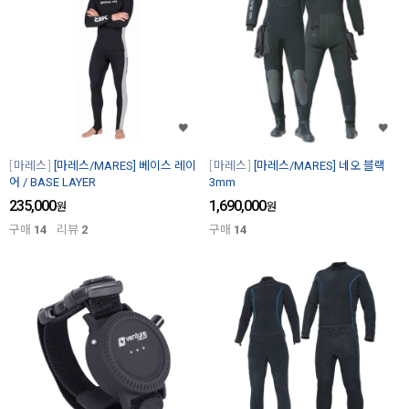
마레스
[마레스/MARES] 베이스 레이
마레스
[마레스/MARES] 네오 블랙
어 / BASE LAYER
3mm
235,000
1,690,000
원
원
구매
14
리뷰
2
구매
14