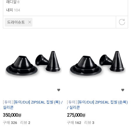
래디알
8
내피
104
드라이슈트
듀이
[듀이/DUI] ZIPSEAL 집씰 (목) /
듀이
[듀이/DUI] ZIPSEAL 집씰 (손목)
실리콘
/ 실리콘
350,000
275,000
원
원
구매
326
리뷰
2
구매
162
리뷰
3