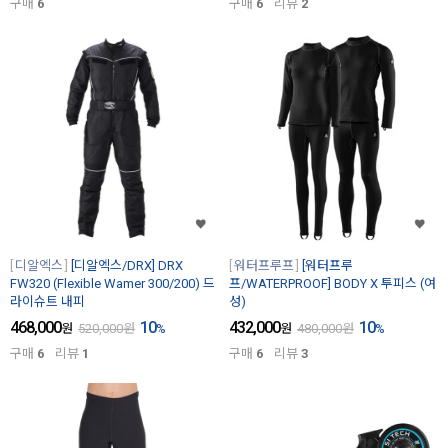
구매
6
구매
6
리뷰
2
디알엑스
[디알엑스/DRX] DRX
워터프루프
[워터프루
FW320 (Flexible Wamer 300/200) 드
프/WATERPROOF] BODY X 투피스 (여
라이슈트 내피
성)
468,000
10
432,000
10
원
520,000
원
%
원
480,000
원
%
구매
6
리뷰
1
구매
6
리뷰
3