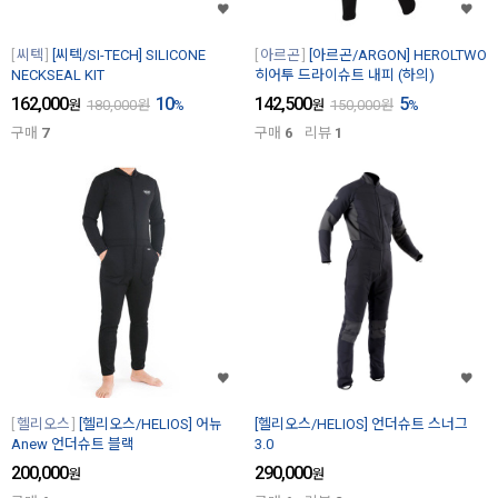
씨텍
[씨텍/SI-TECH] SILICONE
아르곤
[아르곤/ARGON] HEROLTWO
NECKSEAL KIT
히어투 드라이슈트 내피 (하의)
162,000
10
142,500
5
원
180,000
원
%
원
150,000
원
%
구매
7
구매
6
리뷰
1
헬리오스
[헬리오스/HELIOS] 어뉴
[헬리오스/HELIOS] 언더슈트 스너그
Anew 언더슈트 블랙
3.0
200,000
290,000
원
원