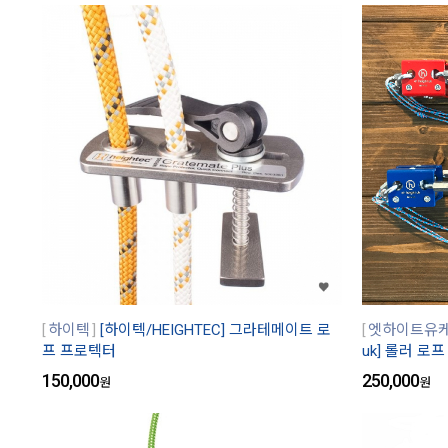
하이텍
[하이텍/HEIGHTEC] 그라테메이트 로
엣하이트유
프 프로텍터
uk] 롤러 로
150,000
250,000
원
원