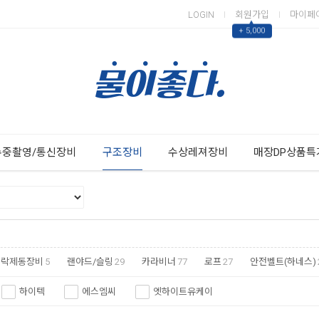
LOGIN
회원가입
마이페
▲
+ 5,000
Next
Previous
수중촬영/통신장비
구조장비
수상레져장비
매장DP상품특
추락제동장비
5
랜야드/슬링
29
카라비너
77
로프
27
안전벨트(하네스)
하이텍
에스엠씨
엣하이트유케이