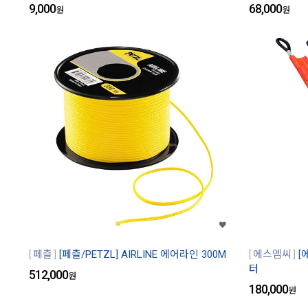
9,000
68,000
원
원
페츨
[페츨/PETZL] AIRLINE 에어라인 300M
에스엠씨
[
터
512,000
원
180,000
원