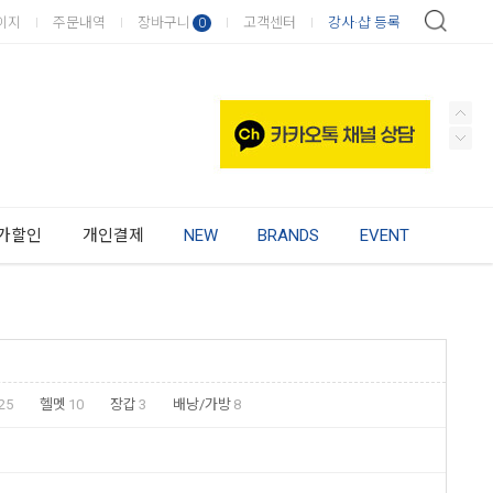
이지
주문내역
장바구니
고객센터
강사·샵 등록
0
가할인
개인결제
NEW
BRANDS
EVENT
25
헬멧
10
장갑
3
배낭/가방
8