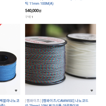
틱 11mm 100M(A)
540,000
원
구매
1
] 케블라나노코
캠와이즈
[캠와이즈/CAMWISE] 나노코드
하중)
(0.75mm) 10M 벌크상품 야광화이트