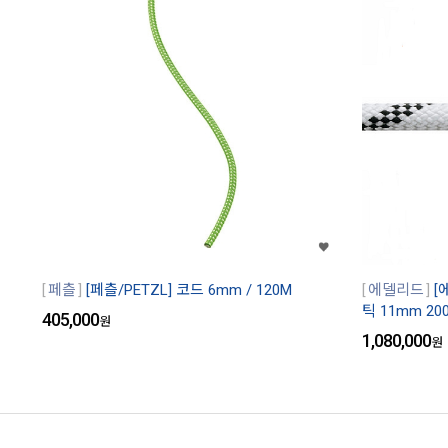
페츨
[페츨/PETZL] 코드 6mm / 120M
에델리드
[
틱 11mm 200
405,000
원
1,080,000
원