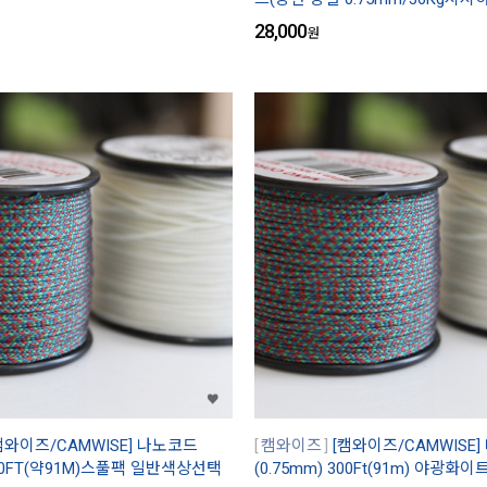
28,000
원
캠와이즈/CAMWISE] 나노코드
캠와이즈
[캠와이즈/CAMWISE
 300FT(약91M)스풀팩 일반색상선택
(0.75mm) 300Ft(91m) 야광화이