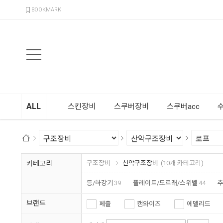
검색
BOOKMARK
ALL
스킨장비
스쿠버장비
스쿠버acc
카테고리
구조장비
산악구조장비
(10개 카테고리)
등/하강기
39
플레이트/도르래/스위벨
44
브랜드
페츨
캠와이즈
에델리드