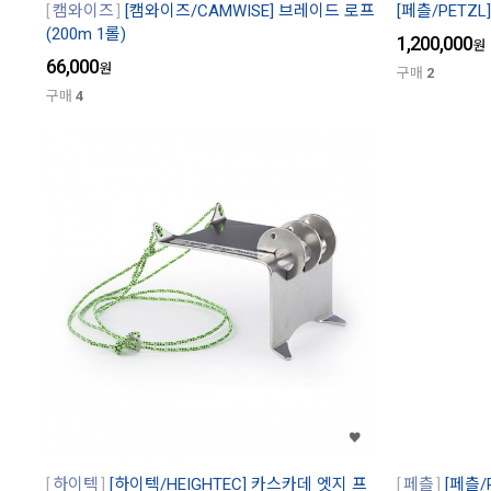
캠와이즈
[캠와이즈/CAMWISE] 브레이드 로프
[페츨/PETZL
(200m 1롤)
1,200,000
원
66,000
원
구매
2
구매
4
하이텍
[하이텍/HEIGHTEC] 카스카데 엣지 프
페츨
[페츨/