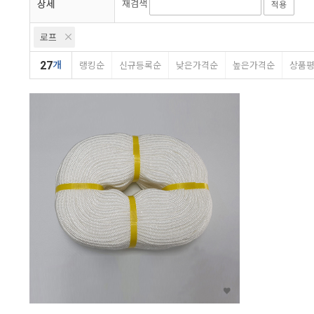
상세
재검색
적용
로프
27
개
랭킹순
신규등록순
낮은가격순
높은가격순
상품