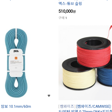
엑스-튜브 슬링
510,000
원
구매
1
] 맘보 10.1mm/60m
캠와이즈
[캠와이즈/CAMWISE
드(방탄 방열 0.75mm/36Kg지지