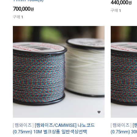
440,000
원
700,000
원
구매
1
구매
1
캠와이즈
[캠와이즈/CAMWISE] 나노코드
캠와이즈
[
(0.75mm) 10M 벌크상품 일반색상선택
(0.75mm)