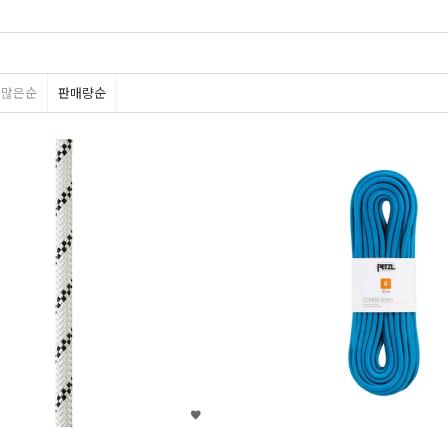
평많은순
판매량순