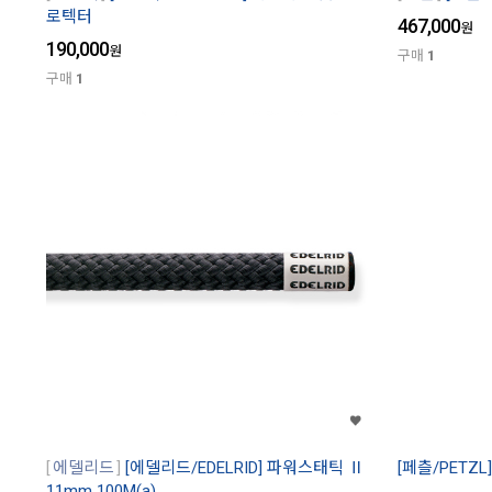
로텍터
467,000
원
190,000
원
구매
1
구매
1
에델리드
[에델리드/EDELRID] 파워스태틱 Ⅱ
[페츨/PETZL
11mm 100M(a)