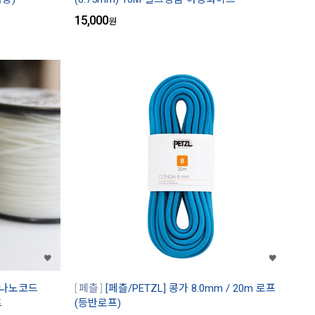
15,000
원
] 나노코드
페츨
[페츨/PETZL] 콩가 8.0mm / 20m 로프
트
(등반로프)