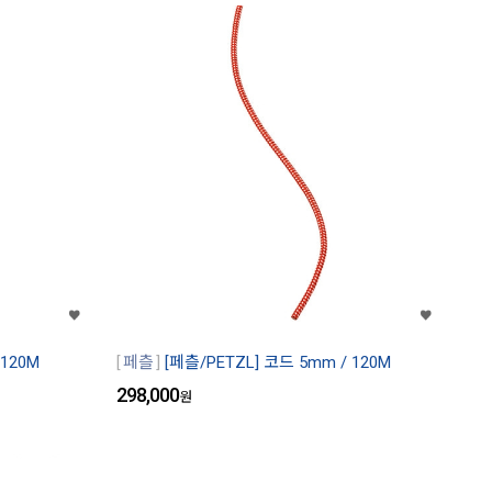
 120M
페츨
[페츨/PETZL] 코드 5mm / 120M
298,000
원