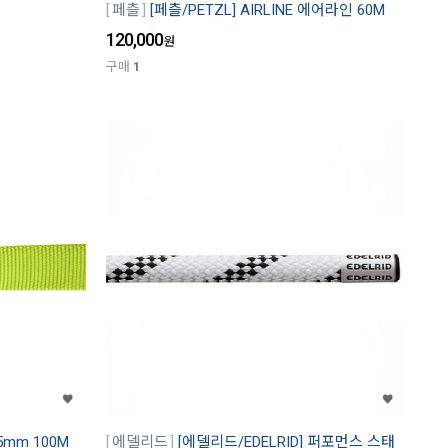
페츨
[페츨/PETZL] AIRLINE 에어라인 60M
120,000
원
구매
1
5mm 100M
에델리드
[에델리드/EDELRID] 퍼포먼스 스태