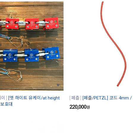
케이
[엣 하이트 유케이/at height
페츨
[페츨/PETZL] 코드 4mm /
프 보호대
220,000
원