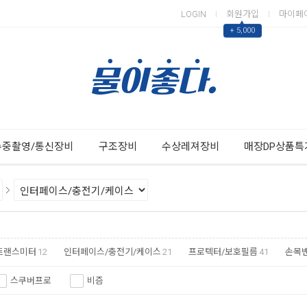
LOGIN
회원가입
마이페
▲
+ 5,000
Next
Previous
수중촬영/통신장비
구조장비
수상레져장비
매장DP상품특
트랜스미터
12
인터페이스/충전기/케이스
21
프로텍터/보호필름
41
손목
스쿠버프로
비즘