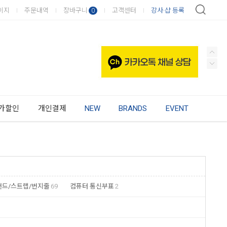
이지
주문내역
장바구니
고객센터
강사·샵 등록
0
가할인
개인결제
NEW
BRANDS
EVENT
밴드/스트랩/번지줄
69
컴퓨터 통신부표
2