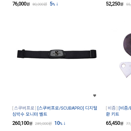
76,000
5
52,250
원
80,000
원
%
원
55
스쿠버프로
[스쿠버프로/SCUBAPRO] 디지털
비즘
[비즘/
심박수 모니터 벨트
환 키트
260,100
10
65,450
원
289,000
원
%
원
77