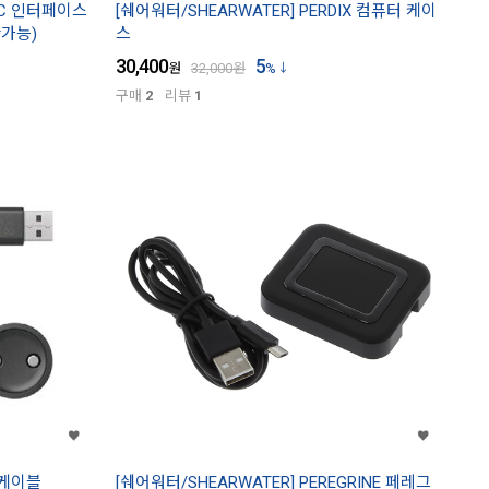
PC 인터페이스
[쉐어워터/SHEARWATER] PERDIX 컴퓨터 케이
환가능)
스
30,400
5
원
32,000
원
%
구매
2
리뷰
1
 케이블
[쉐어워터/SHEARWATER] PEREGRINE 페레그