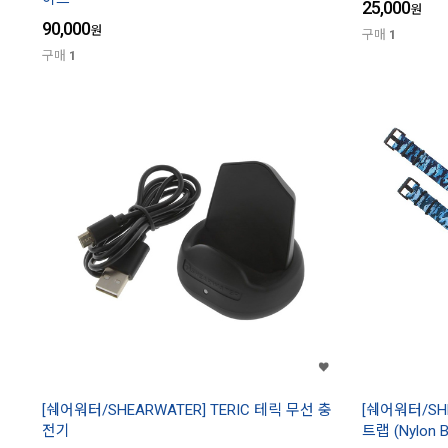
25,000
원
90,000
원
구매
1
구매
1
[쉐어워터/SHEARWATER] TERIC 테릭 무선 충
[쉐어워터/SHE
전기
트랩 (Nylon B