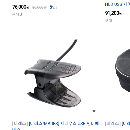
HUD USB 케
76,000
5
원
80,000
원
%
91,200
원
구매
2
구매
1
마레스
[마레스/MARES] 제니우스 USB 인터페
마레스
[마
이스