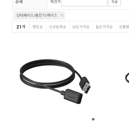
상세
재검색
적용
인터페이스/충전기/케이스
21
개
랭킹순
신규등록순
낮은가격순
높은가격순
상품