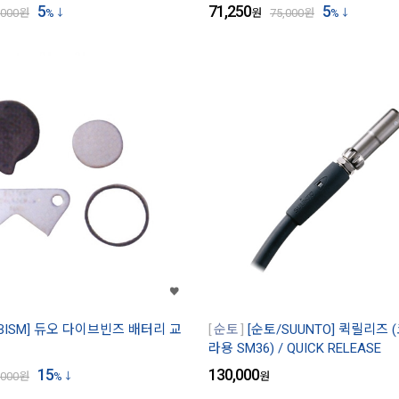
5
71,250
5
,000
원
%
원
75,000
원
%
BISM] 듀오 다이브빈즈 배터리 교
순토
[순토/SUUNTO] 퀵릴리즈
라용 SM36) / QUICK RELEASE
15
130,000
,000
원
%
원