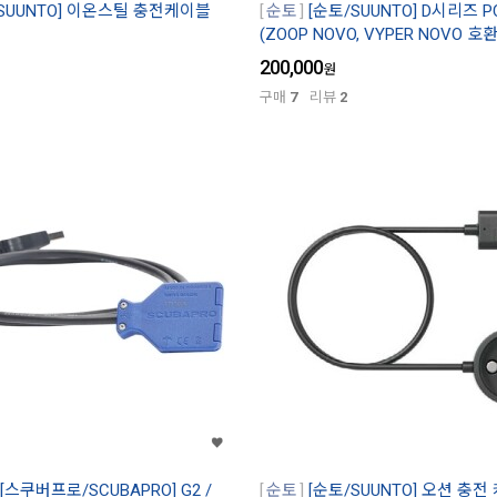
/SUUNTO] 이온스틸 충전케이블
순토
[순토/SUUNTO] D시리즈 
(ZOOP NOVO, VYPER NOVO 호
200,000
원
구매
7
리뷰
2
[스쿠버프로/SCUBAPRO] G2 /
순토
[순토/SUUNTO] 오션 충전