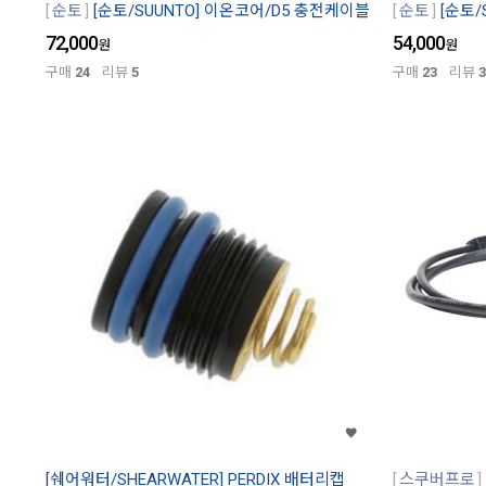
순토
[순토/SUUNTO] 이온코어/D5 충전케이블
순토
[순토
72,000
54,000
원
원
구매
24
리뷰
5
구매
23
리뷰
3
[쉐어워터/SHEARWATER] PERDIX 배터리캡
스쿠버프로