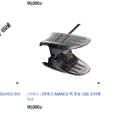
90,000
원
 (코브라3/코브
마레스
[마레스/MARES] 퍽 프로 USB 인터페
이스
90,000
원