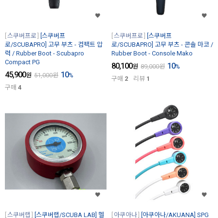
스쿠버프로
[스쿠버프
스쿠버프로
[스쿠버프
로/SCUBAPRO] 고무 부츠 - 컴팩트 압
로/SCUBAPRO] 고무 부츠 - 콘솔 마코 /
력 / Rubber Boot - Scubapro
Rubber Boot - Console Mako
Compact PG
80,100
10
원
89,000
원
%
45,900
10
원
51,000
원
%
구매
2
리뷰
1
구매
4
스쿠버랩
[스쿠버랩/SCUBA LAB] 헬
아쿠아나
[아쿠아나/AKUANA] SPG