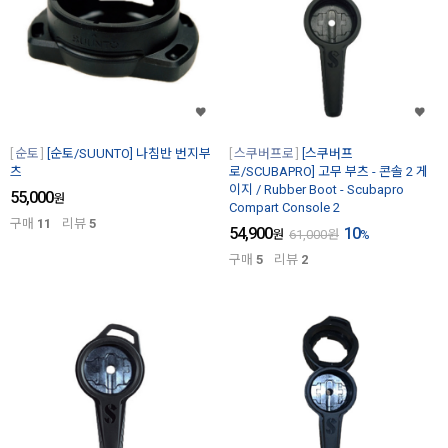
순토
[순토/SUUNTO] 나침반 번지부
스쿠버프로
[스쿠버프
츠
로/SCUBAPRO] 고무 부츠 - 콘솔 2 게
이지 / Rubber Boot - Scubapro
55,000
원
Compart Console 2
구매
11
리뷰
5
54,900
10
원
61,000
원
%
구매
5
리뷰
2