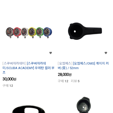
스쿠버아카데미
[스쿠버아카데
오엠에스
[오엠에스/OMS] 게이지 커
미/SCUBA ACADEMY] 우레탄 컬러 부
버 (중) / 52mm
츠
28,000
원
30,000
원
구매
12
리뷰
5
구매
12