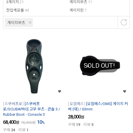
3게이지
21
게이지부츠
11
잔압계모듈
44
게이지핀
7
게이지부츠
SOLD OUT!
스쿠버프로
[스쿠버프
오엠에스
[오엠에스/OMS] 게이지 커
로/SCUBAPRO] 고무 부츠 - 콘솔 3 /
버 (대) / 63mm
Rubber Boot - Console 3
28,000
원
68,400
10
원
76,000
원
%
구매
19
리뷰
5
구매
24
리뷰
1