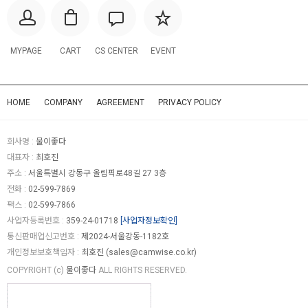
MYPAGE
CART
CS CENTER
EVENT
HOME
COMPANY
AGREEMENT
PRIVACY POLICY
회사명 :
물이좋다
대표자 :
최호진
주소 :
서울특별시 강동구 올림픽로48길 27 3층
전화 :
02-599-7869
팩스 :
02-599-7866
사업자등록번호 :
359-24-01718
[사업자정보확인]
통신판매업신고번호 :
제2024-서울강동-1182호
개인정보보호책임자 :
최호진 (
sales@camwise.co.kr
)
COPYRIGHT (c)
물이좋다
ALL RIGHTS RESERVED.