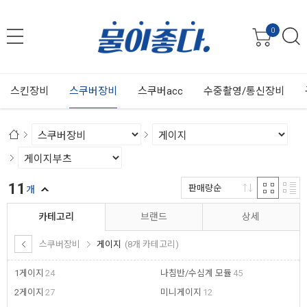
0
스킨장비
스쿠버장비
스쿠버acc
수중촬영/통신장비
11
판매량순
개
카테고리
브랜드
상세
스쿠버장비
게이지
(8개 카테고리)
1게이지
24
나침반/수심계 모듈
45
2게이지
27
미니게이지
12