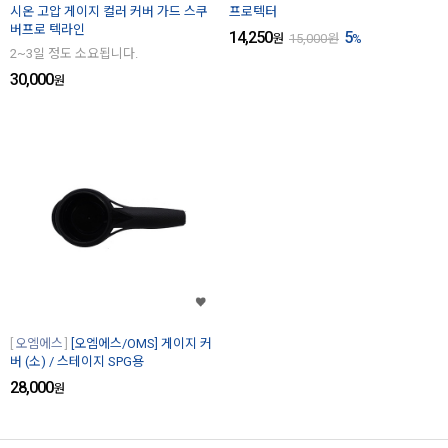
시온 고압 게이지 컬러 커버 가드 스쿠
프로텍터
버프로 텍라인
14,250
5
원
15,000
원
%
2~3일 정도 소요됩니다.
30,000
원
오엠에스
[오엠에스/OMS] 게이지 커
버 (소) / 스테이지 SPG용
28,000
원