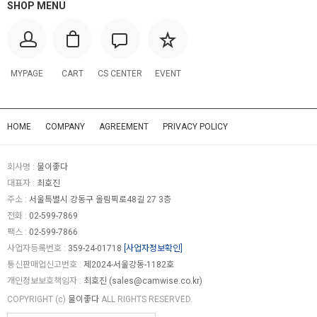
SHOP MENU
MYPAGE
CART
CS CENTER
EVENT
HOME
COMPANY
AGREEMENT
PRIVACY POLICY
회사명 :
물이좋다
대표자 :
최호진
주소 :
서울특별시 강동구 올림픽로48길 27 3층
전화 :
02-599-7869
팩스 :
02-599-7866
사업자등록번호 :
359-24-01718
[사업자정보확인]
통신판매업신고번호 :
제2024-서울강동-1182호
개인정보보호책임자 :
최호진 (
sales@camwise.co.kr
)
COPYRIGHT (c)
물이좋다
ALL RIGHTS RESERVED.