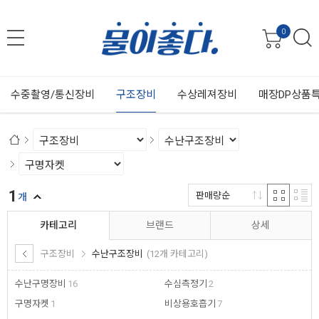
0
수중촬영/통신장비
구조장비
수상레져장비
매장DP상품
1
판매량순
개
카테고리
브랜드
상세
구조장비
수난구조장비
(12개 카테고리)
수난구명장비
16
수심측정기
2
구명자켓
1
비상용호흡기
7