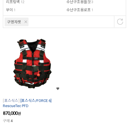
리프팅백
12
수난구조용들것
3
부이
1
수난구조용로프
1
구명자켓
포스식스
[포스식스/FORCE 6]
RescueTec PFD
870,000
원
구매
4