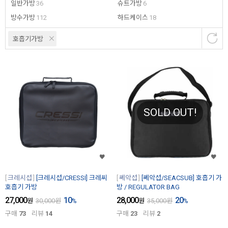
일반가방
36
슈트가방
6
방수가방
112
하드케이스
18
호흡기가방
SOLD OUT!
크레시섭
[크레시섭/CRESSI] 크레씨
쎄악섭
[쎄악섭/SEACSUB] 호흡기 가
호흡기 가방
방 / REGULATOR BAG
27,000
10
28,000
20
원
30,000
원
%
원
35,000
원
%
구매
73
리뷰
14
구매
23
리뷰
2