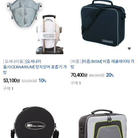
오셔나리움
[오셔나리
비즘
[비즘/BISM] 비즘 레귤레이터 가
움/OCEANARIUM] 망치상어 호흡기 가
방
방
70,400
20
원
88,000
원
%
53,100
10
원
59,000
원
%
구매
1
구매
1