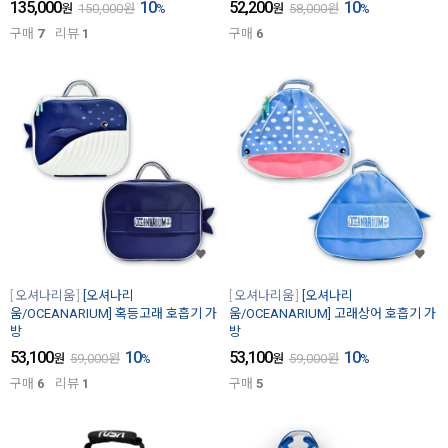
135,000
10
52,200
10
원
150,000
원
%
원
58,000
원
%
구매
7
리뷰
1
구매
6
오셔나리움
[오셔나리
오셔나리움
[오셔나리
움/OCEANARIUM] 혹등고래 호흡기 가
움/OCEANARIUM] 고래상어 호흡기 가
방
방
53,100
10
53,100
10
원
59,000
원
%
원
59,000
원
%
구매
6
리뷰
1
구매
5