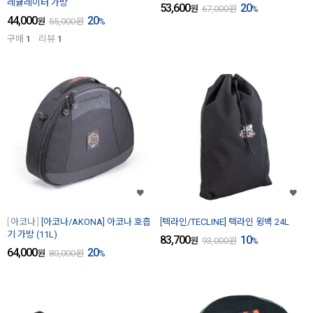
레귤레이터 가방
53,600
20
원
67,000
원
%
44,000
20
원
55,000
원
%
구매
1
리뷰
1
아코나
[아코나/AKONA] 아코나 호흡
[텍라인/TECLINE] 텍라인 윙백 24L
기 가방 (11L)
83,700
10
원
93,000
원
%
64,000
20
원
80,000
원
%