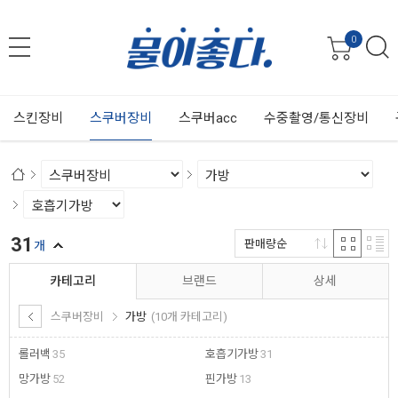
0
스킨장비
스쿠버장비
스쿠버acc
수중촬영/통신장비
31
판매량순
개
카테고리
브랜드
상세
스쿠버장비
가방
(10개 카테고리)
롤러백
35
호흡기가방
31
망가방
52
핀가방
13