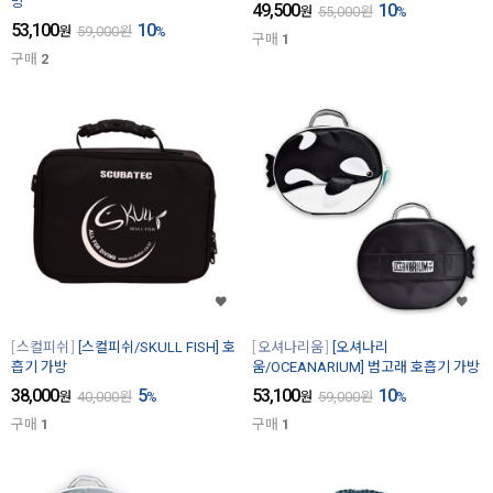
방
49,500
10
원
55,000
원
%
53,100
10
원
59,000
원
%
구매
1
구매
2
스컬피쉬
[스컬피쉬/SKULL FISH] 호
오셔나리움
[오셔나리
흡기 가방
움/OCEANARIUM] 범고래 호흡기 가방
38,000
5
53,100
10
원
40,000
원
%
원
59,000
원
%
구매
1
구매
1