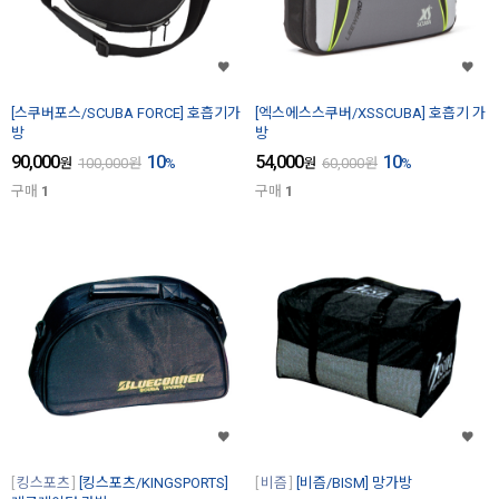
[스쿠버포스/SCUBA FORCE] 호흡기가
[엑스에스스쿠버/XSSCUBA] 호흡기 가
방
방
90,000
10
54,000
10
원
100,000
원
%
원
60,000
원
%
구매
1
구매
1
킹스포츠
[킹스포츠/KINGSPORTS]
비즘
[비즘/BISM] 망가방