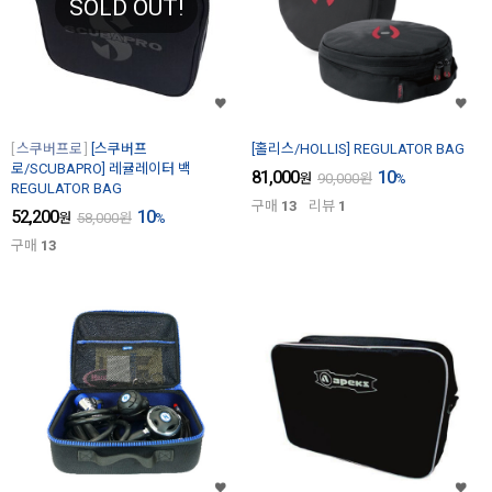
SOLD OUT!
스쿠버프로
[스쿠버프
[홀리스/HOLLIS] REGULATOR BAG
로/SCUBAPRO] 레귤레이터 백
81,000
10
원
90,000
원
%
REGULATOR BAG
구매
13
리뷰
1
52,200
10
원
58,000
원
%
구매
13