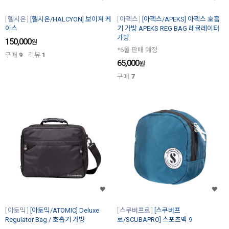
헬시온
[헬시온/HALCYON] 보이져 케
아펙스
[아펙스/APEKS] 아펙스 호흡
이스
기 가방 APEKS REG BAG 레귤레이터
가방
150,000
원
*6월 판매 예정
구매
9
리뷰
1
65,000
원
구매
7
아토믹
[아토믹/ATOMIC] Deluxe
스쿠버프로
[스쿠버프
Regulator Bag / 호흡기 가방
로/SCUBAPRO] 스포츠백 9