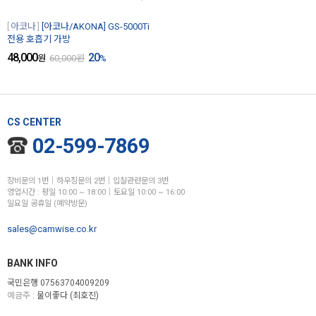
아코나
[아코나/AKONA] GS-5000Ti
전용 호흡기 가방
48,000
20
원
60,000
원
%
CS CENTER
02-599-7869
장비문의 1번│하우징문의 2번│입찰관련문의 3번
영업시간 : 평일 10:00 ~ 18:00│토요일 10:00 ~ 16:00
일요일 공휴일 (예약방문)
sales@camwise.co.kr
BANK INFO
국민은행 07563704009209
예금주 :
물이좋다 (최호진)