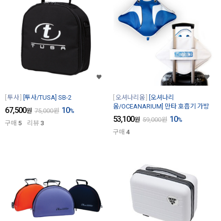
투사
[투사/TUSA] SB-2
오셔나리움
[오셔나리
움/OCEANARIUM] 만타 호흡기 가방
67,500
10
원
75,000
원
%
53,100
10
원
59,000
원
%
구매
5
리뷰
3
구매
4