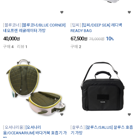
블루코너
[블루코너/BLUE CORNER]
딥씨
[딥씨/DEEP SEA] 레디백
네오프렌 레귤레이터 가방
READY BAG
40,000
67,500
10
원
원
75,000
원
%
구매
4
리뷰
1
구매
2
오셔나리움
[오셔나리
살루스
[살루스/SALUS] 살루스 호흡
움/OCEANARIUM] 바다거북 호흡기 가
기 가방