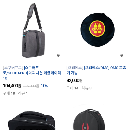
스쿠버프로
[스쿠버프
오엠에스
[오엠에스/OMS] OMS 호흡
로/SCUBAPRO] 데피니션 레귤레이터
기 가방
10
42,000
원
104,400
10
원
116,000
원
%
구매
14
리뷰
3
구매
18
리뷰
1