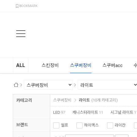
검색
BOOKMARK
ALL
스킨장비
스쿠버장비
스쿠버acc
카테고리
스쿠버장비
라이트
(10개 카테고리)
LED
97
캐니스터라이트
11
시그널 라이트
1
브랜드
엘프
하이맥스
라이칸