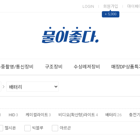
LOGIN
회원가입
마이페
▲
+ 5,000
Next
Previous
수중촬영/통신장비
구조장비
수상레져장비
매장DP상품특
1
HID
3
케미컬라이트
3
비디오(확산형)라이트
4
배터리
26
충전
헬시온
빅블루
아르곤