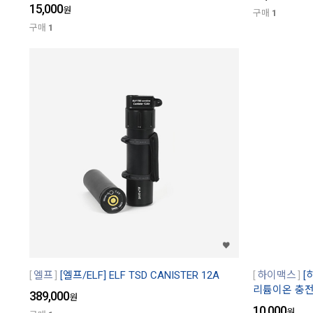
15,000
원
구매
1
구매
1
엘프
[엘프/ELF] ELF TSD CANISTER 12A
하이맥스
[
리튬이온 충전지
389,000
원
10,000
원