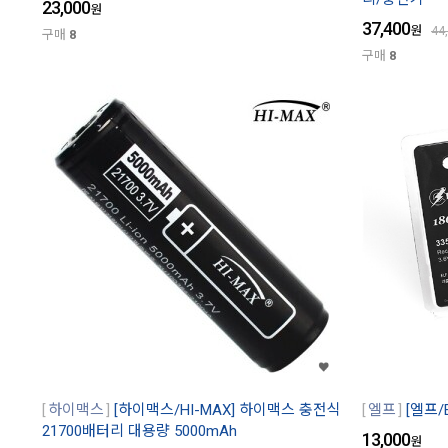
23,000
원
37,400
원
44
구매
8
구매
8
하이맥스
[하이맥스/HI-MAX] 하이맥스 충전식
엘프
[엘프/E
21700배터리 대용량 5000mAh
13,000
원