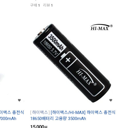
구매
1
리뷰
1
 하이맥스 충전식
하이맥스
[하이맥스/HI-MAX] 하이맥스 충전식
000mAh
18650배터리 고용량 3500mAh
15,000
원