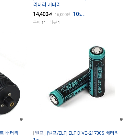
리터리 배터리
14,400
10
원
16,000
원
%
구매
11
리뷰
1
이트 배터리
엘프
[엘프/ELF] ELF DIVE-21700S 배터리
1ea