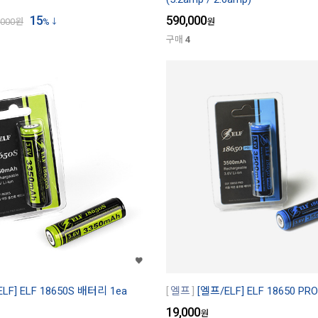
15
590,000
,000
원
%
원
구매
4
LF] ELF 18650S 배터리 1ea
엘프
[엘프/ELF] ELF 18650 P
19,000
원