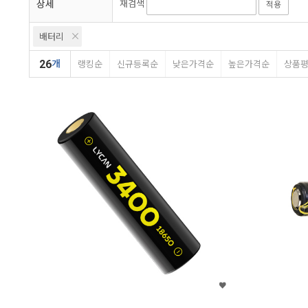
상세
재검색
적용
배터리
26
개
랭킹순
신규등록순
낮은가격순
높은가격순
상품