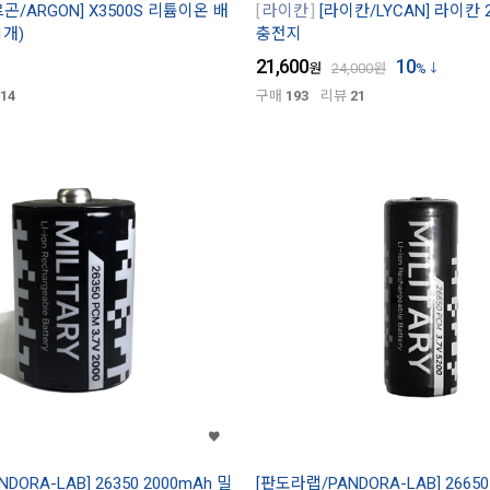
르곤/ARGON] X3500S 리튬이온 배
라이칸
[라이칸/LYCAN] 라이칸 2
1개)
충전지
21,600
10
원
24,000
원
%
14
구매
193
리뷰
21
DORA-LAB] 26350 2000mAh 밀
[판도라랩/PANDORA-LAB] 26650