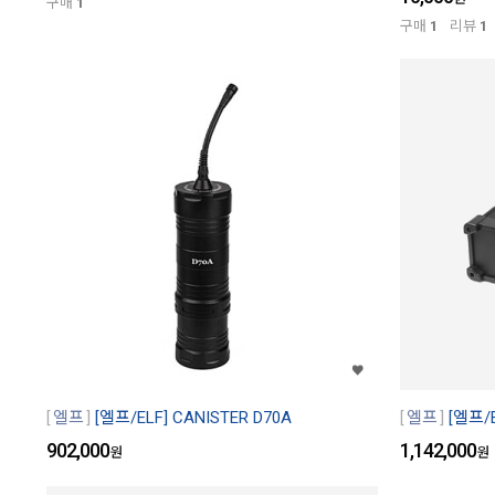
구매
1
구매
1
리뷰
1
엘프
[엘프/ELF] CANISTER D70A
엘프
[엘프/
902,000
1,142,000
원
원