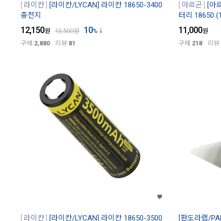
라이칸
[라이칸/LYCAN] 라이칸 18650-3400
아르곤
[아
충전지
터리 18650 (
12,150
10
11,000
원
13,500
원
%
원
구매
2,880
리뷰
81
구매
218
리뷰
라이칸
[라이칸/LYCAN] 라이칸 18650-3500
[판도라랩/PAN