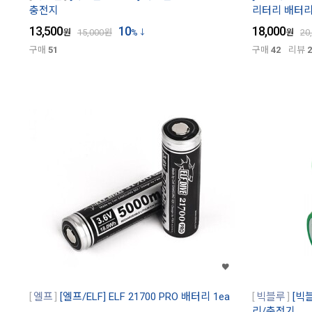
충전지
리터리 배터
13,500
10
18,000
원
15,000
원
%
원
20
구매
51
구매
42
리뷰
2
엘프
[엘프/ELF] ELF 21700 PRO 배터리 1ea
빅블루
[빅
리/충전기