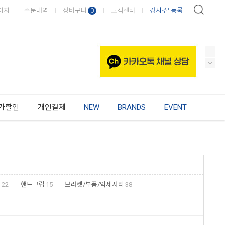
이지
주문내역
장바구니
고객센터
강사·샵 등록
0
가할인
개인결제
NEW
BRANDS
EVENT
기
22
핸드그립
15
브라켓/부품/악세사리
38