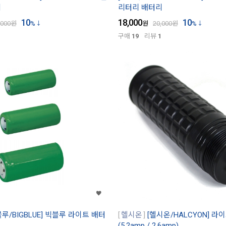
리
리터리 배터리
10
18,000
10
,000
원
%
원
20,000
원
%
구매
19
리뷰
1
블루/BIGBLUE] 빅블루 라이트 배터
헬시온
[헬시온/HALCYON] 라
(5.2amp / 2.6amp)