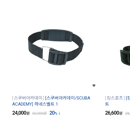
스쿠버아카데미
[스쿠버아카데미/SCUBA
킹스포츠
[
ACADEMY] 하네스벨트 1
트
24,000
20
26,600
원
30,000
원
%
원
28