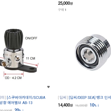
25,000
원
구매
1
데미
[스쿠버아카데미/SCUBA
딥씨
[딥씨/DEEP SEA] 탱크 인
3방향 에어밸브 AB-13
14,400
10
원
16,000
원
%
20
00,000
원
%