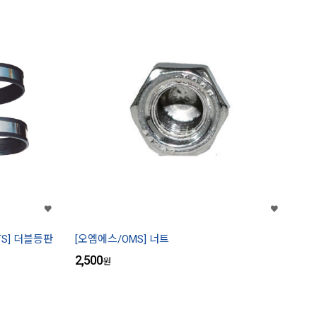
TS] 더블등판
[오엠에스/OMS] 너트
2,500
원