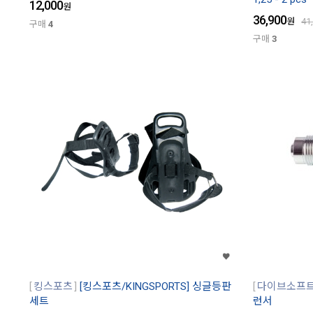
12,000
원
36,900
원
41
구매
4
구매
3
킹스포츠
[킹스포츠/KINGSPORTS] 싱글등판
다이브소프
세트
런서