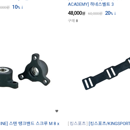
ACADEMY] 하네스벨트 3
10
,000
원
%
48,000
20
원
60,000
원
%
구매
8
INE] 스텐 탱크밴드 스크루 M 8 x
킹스포츠
[킹스포츠/KINGSPOR