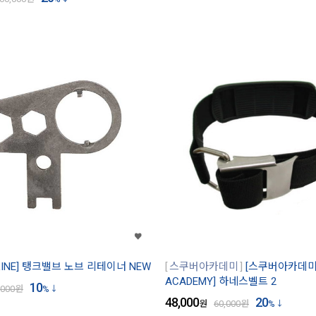
LINE] 탱크밸브 노브 리테이너 NEW
스쿠버아카데미
[스쿠버아카데미/
ACADEMY] 하네스벨트 2
10
,000
원
%
48,000
20
원
60,000
원
%