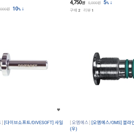
4,750
5
원
5,000
원
%
10
,000
원
%
구매
2
리뷰
1
트
[다이브소프트/DIVESOFT] 사일
오엠에스
[오엠에스/OMS] 블라
(우)