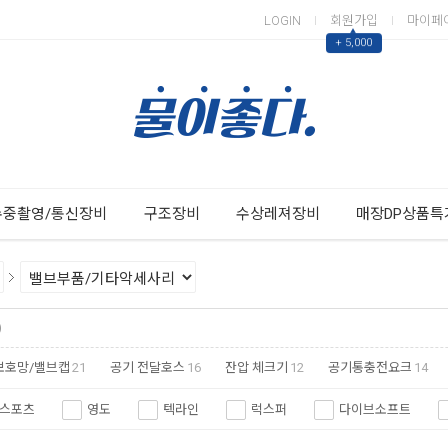
LOGIN
회원가입
마이페
▲
+ 5,000
Next
Previous
수중촬영/통신장비
구조장비
수상레져장비
매장DP상품특
)
보호망/밸브캡
21
공기 전달호스
16
잔압 체크기
12
공기통충전요크
14
스포츠
영도
텍라인
럭스퍼
다이브소프트