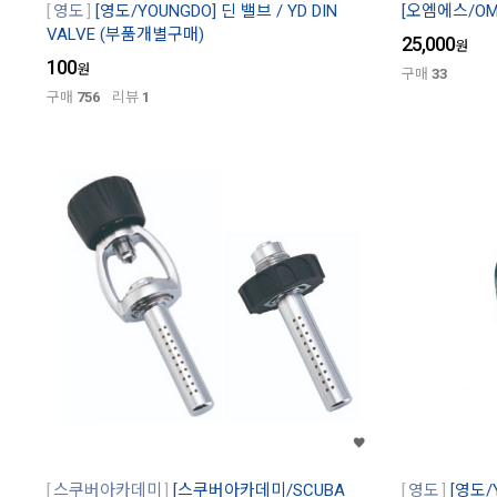
영도
[영도/YOUNGDO] 딘 밸브 / YD DIN
[오엠에스/OM
VALVE (부품개별구매)
25,000
원
100
원
구매
33
구매
756
리뷰
1
스쿠버아카데미
[스쿠버아카데미/SCUBA
영도
[영도/