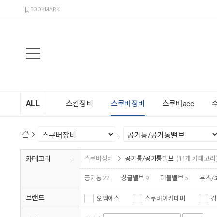
검색
BOOKMARK
ALL
스킨장비
스쿠버장비
스쿠버acc
카테고리
스쿠버장비
공기통/공기통밸브
(11개 카테고리
공기통
22
싱글밸브
9
더블밸브
5
부츠/
밸브부품/기타악세사리
30
브랜드
오엠에스
스쿠버아카데미
킹