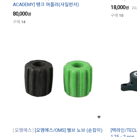
ACADEMY] 탱크 머플러(사일런서)
18,000
원
20
80,000
원
구매
10
구매
14
오엠에스
[오엠에스/OMS] 밸브 노브 (손잡이)
[텍라인/TECL
1,25 - 2 pcs