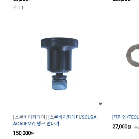
구매
1
스쿠버아카데미
[스쿠버아카데미/SCUBA
[텍라인/TEC
ACADEMY] 탱크 연마기
27,000
원
30
150,000
원