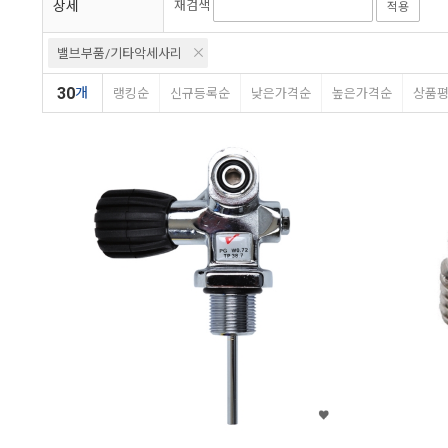
상세
재검색
적용
밸브부품/기타악세사리
30
개
랭킹순
신규등록순
낮은가격순
높은가격순
상품