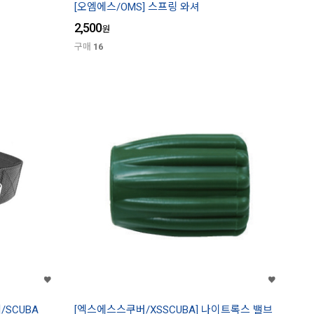
[오엠에스/OMS] 스프링 와셔
2,500
원
구매
16
SCUBA
[엑스에스스쿠버/XSSCUBA] 나이트록스 밸브