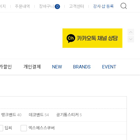
이지
주문내역
장바구니
고객센터
강사·샵 등록
0
가할인
개인결제
NEW
BRANDS
EVENT
탱크밴드
40
데코밴드
54
공기통스티커
5
딥씨
엑스에스스쿠버