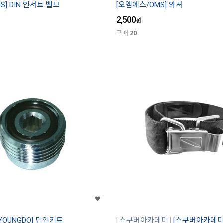
S] DIN 인서트 밸브
[오엠에스/OMS] 와셔
2,500
원
구매
20
YOUNGDO] 딘인키트
스쿠버아카데미
[스쿠버아카데미/