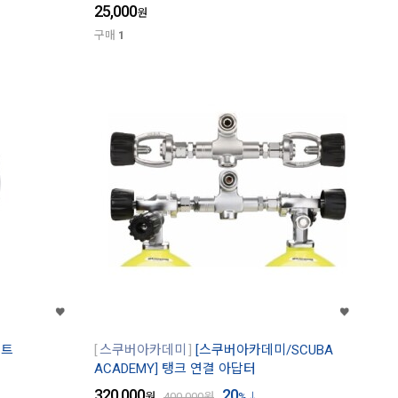
25,000
원
구매
1
서트
스쿠버아카데미
[스쿠버아카데미/SCUBA
ACADEMY] 탱크 연결 아답터
320,000
20
원
400,000
원
%