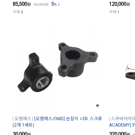
85,500
5
120,000
원
90,000
원
%
원
구매
2
구매
1
오엠에스
[오엠에스/OMS] 손잡이 너트 스크류
스쿠버아카
(2개 1세트)
ACADEMY] 
30,000
320,000
원
원
4