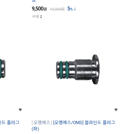
9,500
5
원
10,000
원
%
구매
2
인드 플러그
오엠에스
[오엠에스/OMS] 블라인드 플러그
(좌)