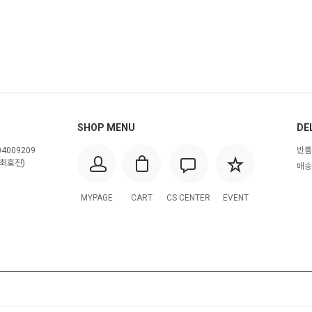
SHOP MENU
DE
4009209
반품
최호진)
배송
MYPAGE
CART
CS CENTER
EVENT