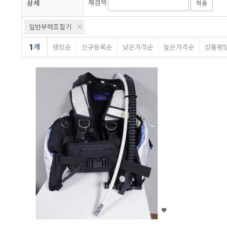
상세
재검색
적용
일반부력조절기
1
개
랭킹순
신규등록순
낮은가격순
높은가격순
상품평