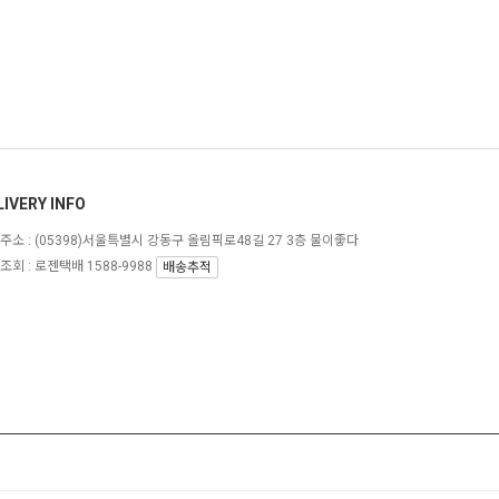
LIVERY INFO
주소 :
(05398)서울특별시 강동구 올림픽로48길 27 3층 물이좋다
조회 : 로젠택배 1588-9988
배송추적