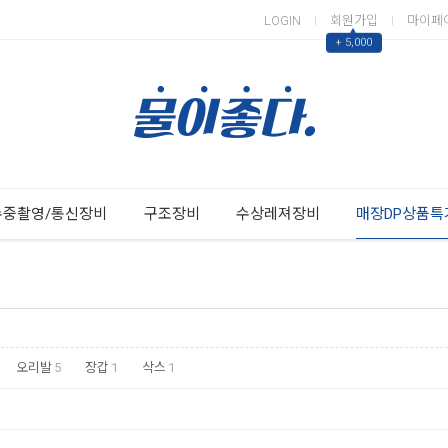
LOGIN
회원가입
마이페
▲
+ 5,000
Next
Previous
수중촬영/통신장비
구조장비
수상레져장비
매장DP상품특
오리발
5
장갑
1
삭스
1