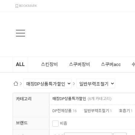
검색
BOOKMARK
ALL
스킨장비
스쿠버장비
스쿠버acc
카테고리
매장DP상품특가할인
(6개 카테고리)
DP전체상품
16
일반부력조절기
1
호흡기
1
브랜드
비즘