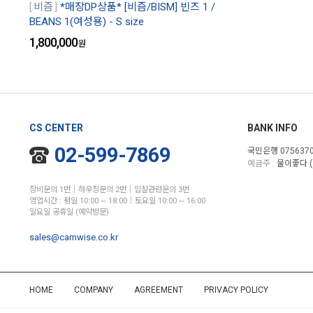
비즘
*매장DP상품* [비즘/BISM] 빈즈 1 /
BEANS 1(여성용) - S size
1,800,000
원
CS CENTER
BANK INFO
02-599-7869
국민은행 0756370
예금주 :
물이좋다 (
장비문의 1번│하우징문의 2번│입찰관련문의 3번
영업시간 : 평일 10:00 ~ 18:00│토요일 10:00 ~ 16:00
일요일 공휴일 (예약방문)
sales@camwise.co.kr
HOME
COMPANY
AGREEMENT
PRIVACY POLICY