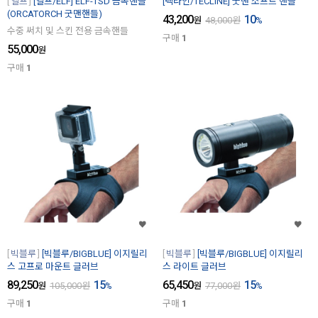
엘프
[엘프/ELF] ELF-TSD 금속핸들
[텍라인/TECLINE] 굿맨 소프트 핸들
(ORCATORCH 굿맨핸들)
43,200
10
원
48,000
원
%
수중 써치 및 스킨 전용 금속핸들
구매
1
55,000
원
구매
1
빅블루
[빅블루/BIGBLUE] 이지릴리
빅블루
[빅블루/BIGBLUE] 이지릴리
스 고프로 마운트 글러브
스 라이트 글러브
89,250
15
65,450
15
원
105,000
원
%
원
77,000
원
%
구매
1
구매
1