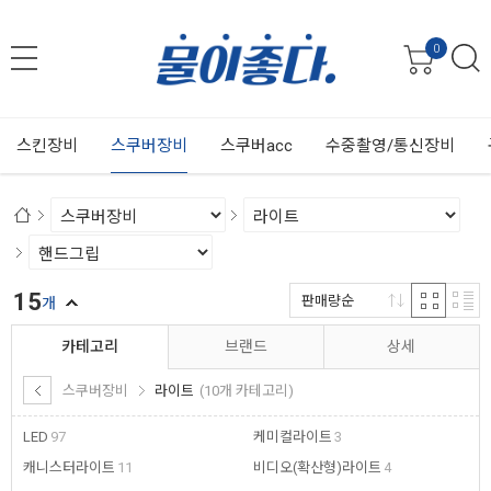
0
스킨장비
스쿠버장비
스쿠버acc
수중촬영/통신장비
15
판매량순
개
카테고리
브랜드
상세
스쿠버장비
라이트
(10개 카테고리)
LED
97
케미컬라이트
3
캐니스터라이트
11
비디오(확산형)라이트
4