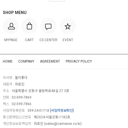
SHOP MENU
MYPAGE
CART
CS CENTER
EVENT
HOME
COMPANY
AGREEMENT
PRIVACY POLICY
회사명 :
물이좋다
대표자 :
최호진
주소 :
서울특별시 강동구 올림픽로48길 27 3층
전화 :
02-599-7869
팩스 :
02-599-7866
사업자등록번호 :
359-24-01718
[사업자정보확인]
통신판매업신고번호 :
제2024-서울강동-1182호
개인정보보호책임자 :
최호진 (
sales@camwise.co.kr
)