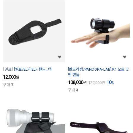
엘프
[엘프/ELF] ELF 핸드그립
[판도라랩/PANDORA-LAB] K1 오토 굿
맨 핸들
12,000
원
108,000
10
원
120,000
원
%
구매
7
구매
4