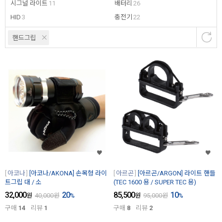
시그널 라이트
11
배터리
26
HID
3
충전기
22
핸드그립
아코나
[아코나/AKONA] 손목형 라이
아르곤
[아르곤/ARGON] 라이트 핸들
트그립 대 / 소
(TEC 1600 용 / SUPER TEC 용)
32,000
20
85,500
10
원
40,000
원
%
원
95,000
원
%
구매
14
리뷰
1
구매
8
리뷰
2