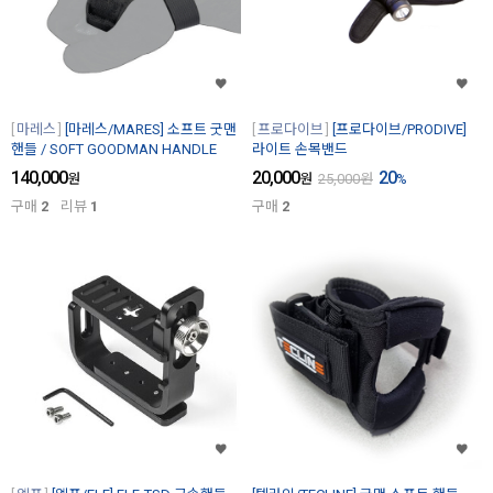
마레스
[마레스/MARES] 소프트 굿맨
프로다이브
[프로다이브/PRODIVE]
핸들 / SOFT GOODMAN HANDLE
라이트 손목밴드
140,000
20,000
20
원
원
25,000
원
%
구매
2
리뷰
1
구매
2