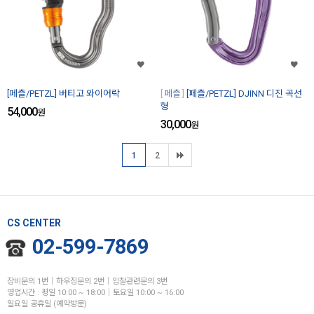
[페츨/PETZL] 버티고 와이어락
페츨
[페츨/PETZL] DJINN 디진 곡선
형
54,000
원
30,000
원
1
2
CS CENTER
02-599-7869
장비문의 1번│하우징문의 2번│입찰관련문의 3번
영업시간 : 평일 10:00 ~ 18:00│토요일 10:00 ~ 16:00
일요일 공휴일 (예약방문)