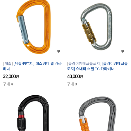
페츨
[페츨/PETZL] 에스앰디 월 카라
클라이밍테크놀로지
[클라이밍테크놀
비너
로지] 스내피 스틸 TG 카라비너
32,000
40,000
원
원
구매
4
구매
3