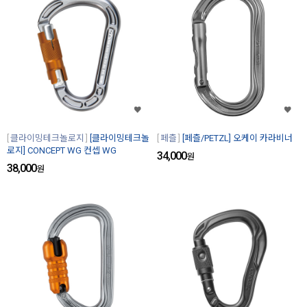
클라이밍테크놀로지
[클라이밍테크놀
페츨
[페츨/PETZL] 오케이 카라비너
로지] CONCEPT WG 컨셉 WG
34,000
원
38,000
원