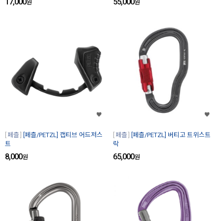
17,000
55,000
원
원
페츨
[페츨/PETZL] 캡티브 어드저스
페츨
[페츨/PETZL] 버티고 트위스트
트
락
8,000
65,000
원
원