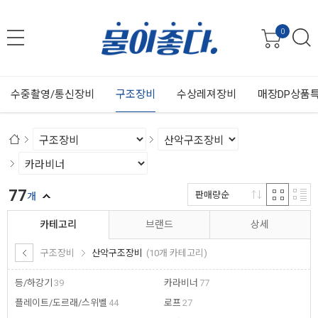
0
수중촬영/통신장비
구조장비
수상레져장비
매장DP상품
77
판매량순
개
카테고리
브랜드
상세
구조장비
산악구조장비
(10개 카테고리)
등/하강기
39
카라비너
77
플레이트/도르래/스위벨
44
로프
27