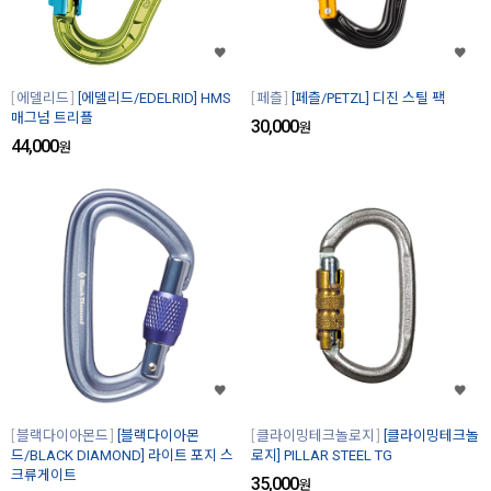
에델리드
[에델리드/EDELRID] HMS
페츨
[페츨/PETZL] 디진 스틸 팩
매그넘 트리플
30,000
원
44,000
원
블랙다이아몬드
[블랙다이아몬
클라이밍테크놀로지
[클라이밍테크놀
드/BLACK DIAMOND] 라이트 포지 스
로지] PILLAR STEEL TG
크류게이트
35,000
원