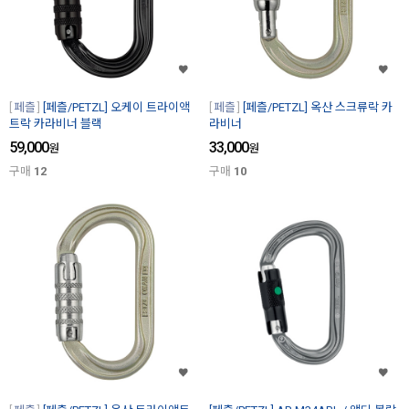
페츨
[페츨/PETZL] 오케이 트라이액
페츨
[페츨/PETZL] 옥산 스크류락 카
트락 카라비너 블랙
라비너
59,000
33,000
원
원
구매
12
구매
10