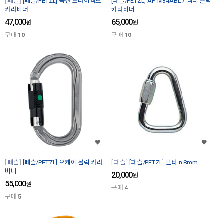
페츨
[페츨/PETZL] 옥산 트라이액트
[페츨/PETZL] AP-M34ABL / 앰디 볼락
카라비너
카라비너
47,000
65,000
원
원
구매
10
구매
10
페츨
[페츨/PETZL] 오케이 볼락 카라
페츨
[페츨/PETZL] 델타 n 8mm
비너
20,000
원
55,000
원
구매
4
구매
5