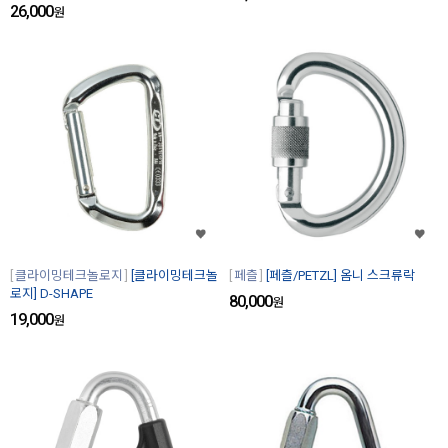
26,000
원
클라이밍테크놀로지
[클라이밍테크놀
페츨
[페츨/PETZL] 옴니 스크류락
로지] D-SHAPE
80,000
원
19,000
원