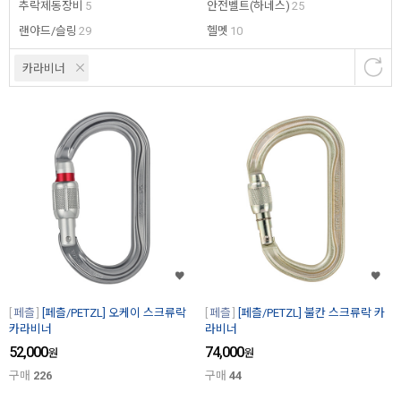
추락제동장비
5
안전벨트(하네스)
25
랜야드/슬링
29
헬멧
10
카라비너
페츨
[페츨/PETZL] 오케이 스크류락
페츨
[페츨/PETZL] 불칸 스크류락 카
카라비너
라비너
52,000
74,000
원
원
구매
226
구매
44