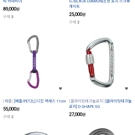
락 카라비너
드/BLACK DIAMOND] 핫 포지 스크류
게이트
89,000
원
25,000
원
구매
3
구매
2
페츨
[페츨/PETZL] 디진 액세스 11cm
클라이밍테크놀로지
[클라이밍테크놀
로지] D-SHAPE SG
55,000
원
27,000
원
구매
2