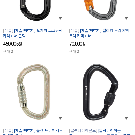
페츨
[페츨/PETZL] 오케이 스크류락
페츨
[페츨/PETZL] 윌리엄 트라이액
카라비너 블랙
트락 카라비너
460,005
70,000
원
원
구매
3
구매
3
페츨
[페츨/PETZL] 불칸 트라이액트
블랙다이아몬드
[블랙다이아몬