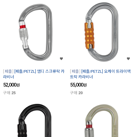
페츨
[페츨/PETZL] 앰디 스크류락 카
페츨
[페츨/PETZL] 오케이 트라이액
라비너
트락 카라비너
52,000
55,000
원
원
구매
25
구매
20