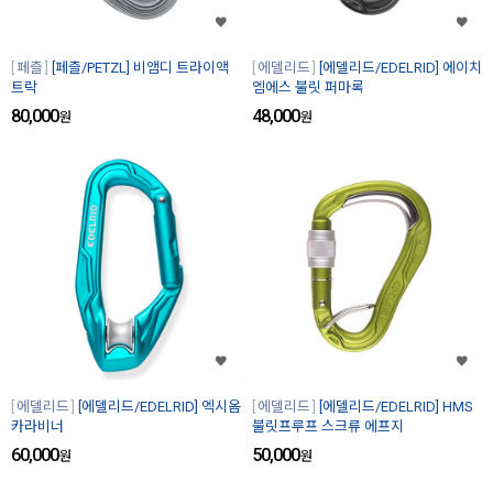
페츨
[페츨/PETZL] 비앰디 트라이액
에델리드
[에델리드/EDELRID] 에이치
트락
엠에스 불릿 퍼마록
80,000
48,000
원
원
에델리드
[에델리드/EDELRID] 엑시옴
에델리드
[에델리드/EDELRID] HMS
카라비너
불릿프루프 스크류 에프지
60,000
50,000
원
원