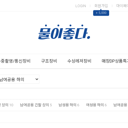
LOGIN
회원가입
마이페
▲
+ 5,000
Next
Previous
수중촬영/통신장비
구조장비
수상레져장비
매장DP상품특
 상의
10
남여공용 긴팔 상의
5
남성용 하의
6
여성용 하의
6
남여공용