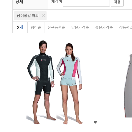
상세
재검색
적용
남여공용 하의
2
개
랭킹순
신규등록순
낮은가격순
높은가격순
상품평