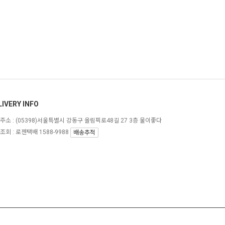
LIVERY INFO
주소 :
(05398)서울특별시 강동구 올림픽로48길 27 3층 물이좋다
조회 : 로젠택배 1588-9988
배송추적