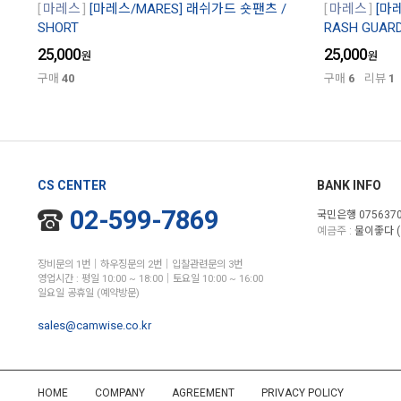
마레스
[마레스/MARES] 래쉬가드 숏팬츠 /
마레스
[마
SHORT
RASH GUAR
25,000
25,000
원
원
구매
40
구매
6
리뷰
1
CS CENTER
BANK INFO
02-599-7869
국민은행 0756370
예금주 :
물이좋다 (
장비문의 1번│하우징문의 2번│입찰관련문의 3번
영업시간 : 평일 10:00 ~ 18:00│토요일 10:00 ~ 16:00
일요일 공휴일 (예약방문)
sales@camwise.co.kr
HOME
COMPANY
AGREEMENT
PRIVACY POLICY