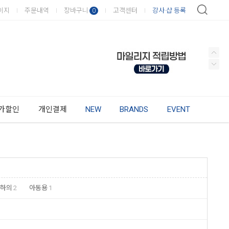
이지
주문내역
장바구니
고객센터
강사·샵 등록
0
가할인
개인결제
NEW
BRANDS
EVENT
 하의
2
아동용
1