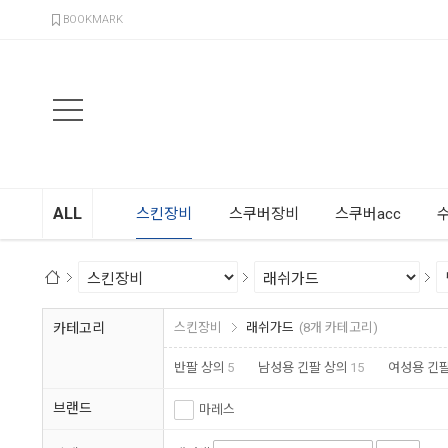
검색
BOOKMARK
ALL
스킨장비
스쿠버장비
스쿠버acc
카테고리
스킨장비
래쉬가드
(8개 카테고리)
반팔 상의
5
남성용 긴팔 상의
15
여성용 긴팔
브랜드
마레스