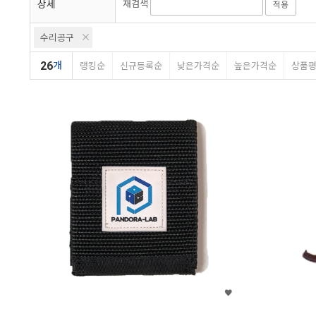
상세
재검색
적용
수리공구
26
개
랭킹순
신규등록순
낮은가격순
높은가격순
상품