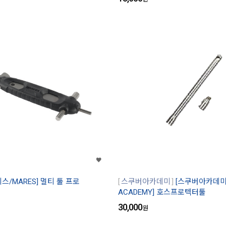
레스/MARES] 멀티 툴 프로
스쿠버아카데미
[스쿠버아카데미/
ACADEMY] 호스프로텍터툴
30,000
원