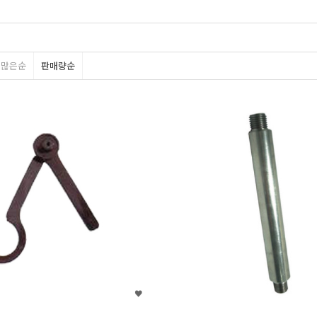
평많은순
판매량순