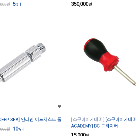
5
350,000
,000
원
%
원
DEEP SEA] 인라인 어드저스트 툴
스쿠버아카데미
[스쿠버아카데미/
ACADEMY] BC 드라이버
10
,000
원
%
15,000
원