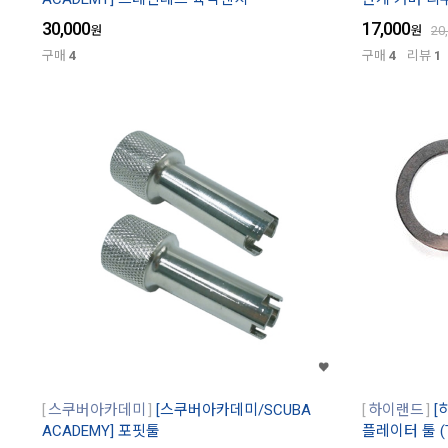
30,000
17,000
원
원
20
구매
4
구매
4
리뷰
1
스쿠버아카데미
[스쿠버아카데미/SCUBA
하이랜드
[
ACADEMY] 포핏툴
플레이터 툴 (T