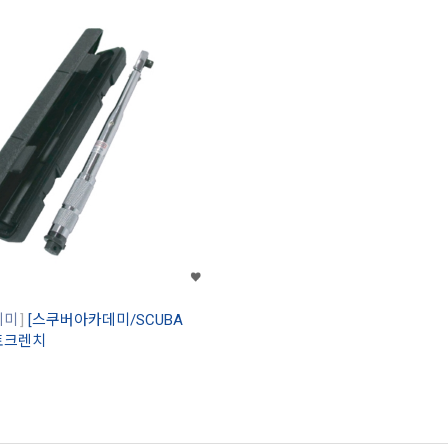
데미
[스쿠버아카데미/SCUBA
 토크렌치