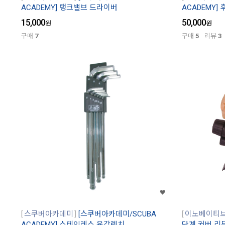
ACADEMY] 탱크밸브 드라이버
ACADEMY]
15,000
50,000
원
원
구매
7
구매
5
리뷰
3
스쿠버아카데미
[스쿠버아카데미/SCUBA
이노베이티
ACADEMY] 스테인레스 육각렌치
단계 커버 리