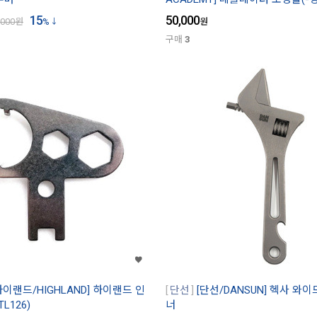
15
50,000
,000
원
%
원
구매
3
하이랜드/HIGHLAND] 하이랜드 인
단선
[단선/DANSUN] 헥사 와
L126)
너