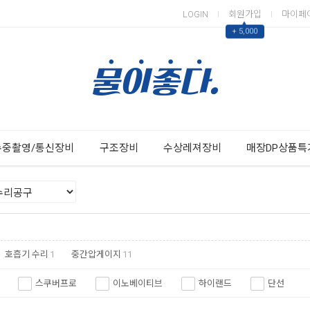
LOGIN
회원가입
마이페
▲
+ 5,000
Next
Previous
수중촬영/통신장비
구조장비
수상레져장비
매장DP상품특
호흡기 수리
1
중간압게이지
11
스쿠버프로
이노베이티브
하이랜드
단선