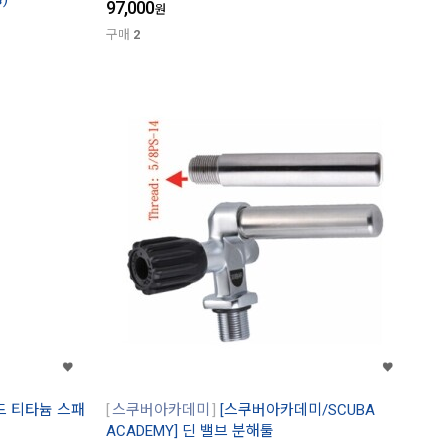
97,000
원
구매
2
이드 티타늄 스패
스쿠버아카데미
[스쿠버아카데미/SCUBA
ACADEMY] 딘 밸브 분해툴