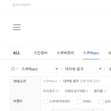
검색
BOOKMARK
ALL
스킨장비
스쿠버장비
스쿠버acc
카테고리
스쿠버acc
다이빙 공구
(5개 카테고리)
수리공구
26
다용도공구세트
8
멀티툴
12
브랜드
스쿠버아카데미
마레스
딥씨