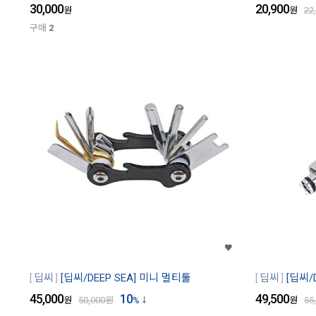
30,000
20,900
원
원
22
구매
2
딥씨
[딥씨/DEEP SEA] 미니 멀티툴
딥씨
[딥씨/
45,000
10
49,500
원
50,000
원
%
원
55