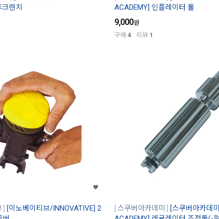
 후크렌치
ACADEMY] 인플레이터 툴
9,000
원
구매
4
리뷰
1
브
[이노베이티브/INNOVATIVE] 2
스쿠버아카데미
[스쿠버아카데미/
무버
ACADEMY] 레귤레이터 조정툴(-형