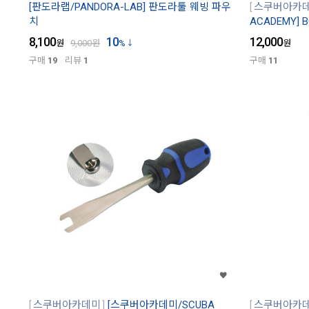
[판도라랩/PANDORA-LAB] 판도라툴 웨빙 파우
스쿠버아카
치
ACADEMY]
8,100
10
12,000
원
9,000
원
%
원
구매
19
리뷰
1
구매
11
스쿠버아카데미
[스쿠버아카데미/SCUBA
스쿠버아카