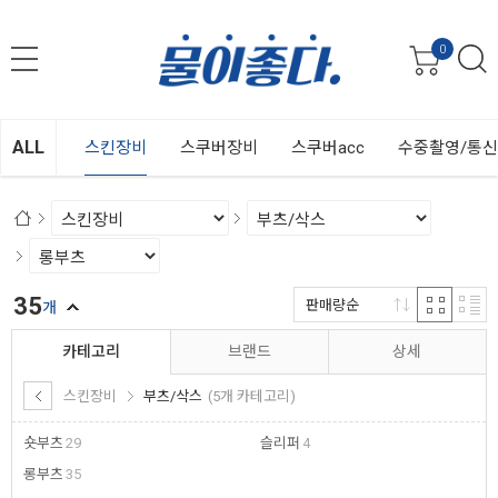
0
ALL
스킨장비
스쿠버장비
스쿠버acc
수중촬영/통
35
판매량순
개
카테고리
브랜드
상세
스킨장비
부츠/삭스
(5개 카테고리)
숏부츠
29
슬리퍼
4
롱부츠
35