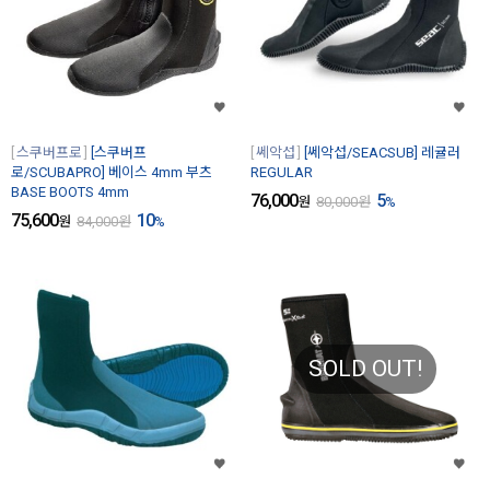
스쿠버프로
[스쿠버프
쎄악섭
[쎄악섭/SEACSUB] 레귤러
로/SCUBAPRO] 베이스 4mm 부츠
REGULAR
BASE BOOTS 4mm
76,000
5
원
80,000
원
%
75,600
10
원
84,000
원
%
SOLD OUT!