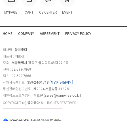
MYPAGE
CART
CS CENTER
EVENT
HOME
COMPANY
AGREEMENT
PRIVACY POLICY
회사명 :
물이좋다
대표자 :
최호진
주소 :
서울특별시 강동구 올림픽로48길 27 3층
전화 :
02-599-7869
팩스 :
02-599-7866
사업자등록번호 :
359-24-01718
[사업자정보확인]
통신판매업신고번호 :
제2024-서울강동-1182호
개인정보보호책임자 :
최호진 (
sales@camwise.co.kr
)
COPYRIGHT (c)
물이좋다
ALL RIGHTS RESERVED.