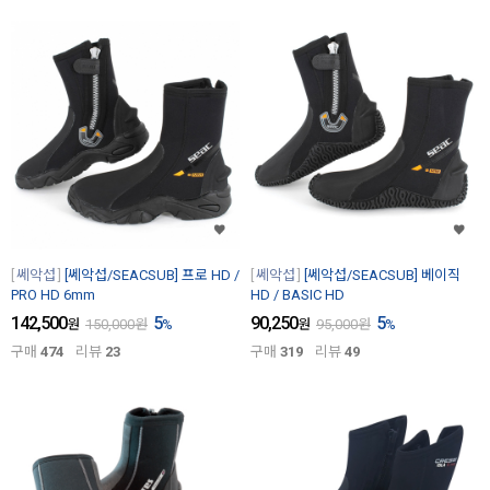
쎄악섭
[쎄악섭/SEACSUB] 프로 HD /
쎄악섭
[쎄악섭/SEACSUB] 베이직
PRO HD 6mm
HD / BASIC HD
142,500
5
90,250
5
원
150,000
원
%
원
95,000
원
%
구매
474
리뷰
23
구매
319
리뷰
49