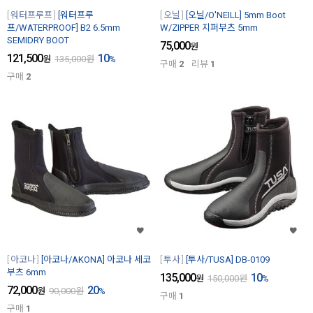
워터프루프
[워터프루
오닐
[오닐/O'NEILL] 5mm Boot
프/WATERPROOF] B2 6.5mm
W/ZIPPER 지퍼부츠 5mm
SEMIDRY BOOT
75,000
원
121,500
10
원
135,000
원
%
구매
2
리뷰
1
구매
2
아코나
[아코나/AKONA] 아코나 세코
투사
[투사/TUSA] DB-0109
부츠 6mm
135,000
10
원
150,000
원
%
72,000
20
원
90,000
원
%
구매
1
구매
1