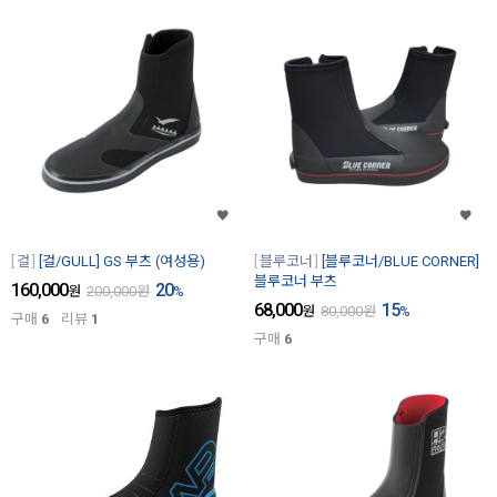
걸
[걸/GULL] GS 부츠 (여성용)
블루코너
[블루코너/BLUE CORNER]
블루코너 부츠
160,000
20
원
200,000
원
%
68,000
15
원
80,000
원
%
구매
6
리뷰
1
구매
6