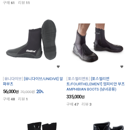
구매
61
리뷰
11
유니다이브
[유니다이브/UNIDIVE] 알
포스엘리먼트
[포스엘리먼
파부츠
트/FOURTHELEMENT] 엠피비안 부츠
AMPHIBIAN BOOTS (남녀공용)
56,000
20
원
70,000
원
%
335,000
원
구매
48
리뷰
1
구매
47
리뷰
3