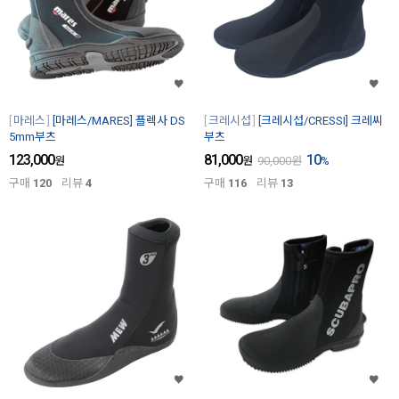
마레스
[마레스/MARES] 플렉사 DS
크레시섭
[크레시섭/CRESSI] 크레씨
5mm부츠
부츠
123,000
81,000
10
원
원
90,000
원
%
구매
120
리뷰
4
구매
116
리뷰
13