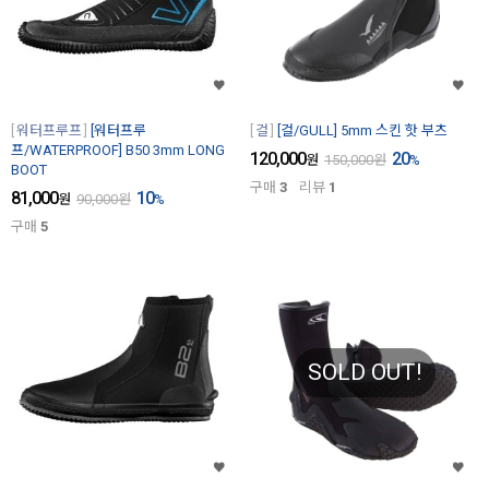
워터프루프
[워터프루
걸
[걸/GULL] 5mm 스킨 핫 부츠
프/WATERPROOF] B50 3mm LONG
120,000
20
원
150,000
원
%
BOOT
구매
3
리뷰
1
81,000
10
원
90,000
원
%
구매
5
SOLD OUT!