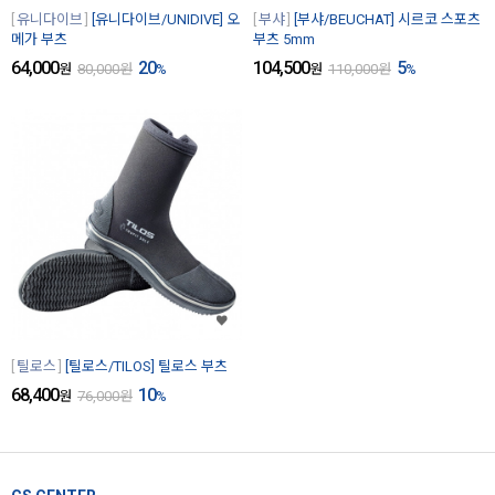
유니다이브
[유니다이브/UNIDIVE] 오
부샤
[부샤/BEUCHAT] 시르코 스포츠
메가 부츠
부츠 5mm
64,000
20
104,500
5
원
80,000
원
%
원
110,000
원
%
틸로스
[틸로스/TILOS] 틸로스 부츠
68,400
10
원
76,000
원
%