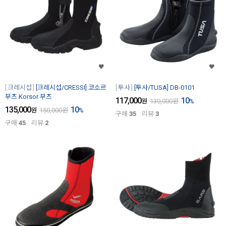
크레시섭
[크레시섭/CRESSI] 코소르
투사
[투사/TUSA] DB-0101
부츠 Korsor 부츠
117,000
10
원
130,000
원
%
135,000
10
원
150,000
원
%
구매
35
리뷰
3
구매
45
리뷰
2