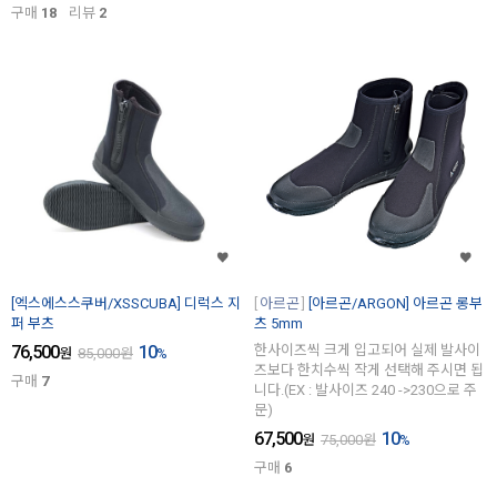
구매
18
리뷰
2
[엑스에스스쿠버/XSSCUBA] 디럭스 지
아르곤
[아르곤/ARGON] 아르곤 롱부
퍼 부츠
츠 5mm
76,500
10
한사이즈씩 크게 입고되어 실제 발사이
원
85,000
원
%
즈보다 한치수씩 작게 선택해 주시면 됩
구매
7
니다.(EX : 발사이즈 240 ->230으로 주
문)
67,500
10
원
75,000
원
%
구매
6