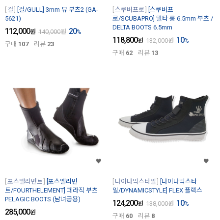
걸
[걸/GULL] 3mm 뮤 부츠2 (GA-
스쿠버프로
[스쿠버프
5621)
로/SCUBAPRO] 델타 롱 6.5mm 부츠 /
DELTA BOOTS 6.5mm
112,000
20
원
140,000
원
%
118,800
10
원
132,000
원
%
구매
107
리뷰
23
구매
62
리뷰
13
포스엘리먼트
[포스엘리먼
다이나믹스타일
[다이나믹스타
트/FOURTHELEMENT] 페라직 부츠
일/DYNAMICSTYLE] FLEX 플랙스
PELAGIC BOOTS (남녀공용)
124,200
10
원
138,000
원
%
285,000
원
구매
60
리뷰
8