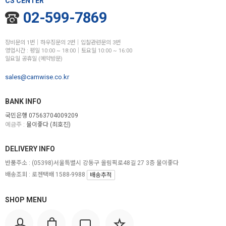
CS CENTER
02-599-7869
장비문의 1번│하우징문의 2번│입찰관련문의 3번
영업시간 : 평일 10:00 ~ 18:00│토요일 10:00 ~ 16:00
일요일 공휴일 (예약방문)
sales@camwise.co.kr
BANK INFO
국민은행 07563704009209
예금주 :
물이좋다 (최호진)
DELIVERY INFO
반품주소 :
(05398)서울특별시 강동구 올림픽로48길 27 3층 물이좋다
배송조회 : 로젠택배 1588-9988
배송추적
SHOP MENU