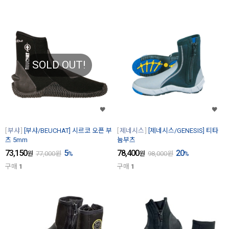
SOLD OUT!
부샤
[부샤/BEUCHAT] 시르코 오픈 부
제네시스
[제네시스/GENESIS] 티타
츠 5mm
늄부츠
73,150
5
78,400
20
원
77,000
원
%
원
98,000
원
%
구매
1
구매
1