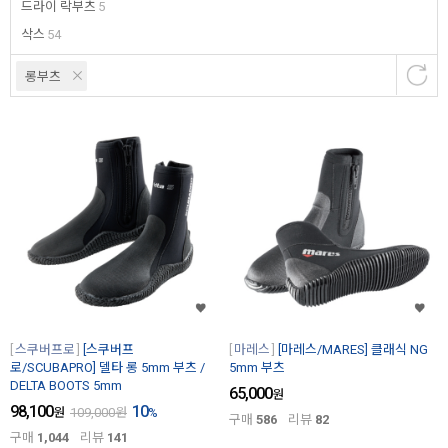
드라이 락부츠
5
삭스
54
롱부츠
스쿠버프로
[스쿠버프
마레스
[마레스/MARES] 클래식 NG
로/SCUBAPRO] 델타 롱 5mm 부츠 /
5mm 부츠
DELTA BOOTS 5mm
65,000
원
98,100
10
원
109,000
원
%
구매
586
리뷰
82
구매
1,044
리뷰
141