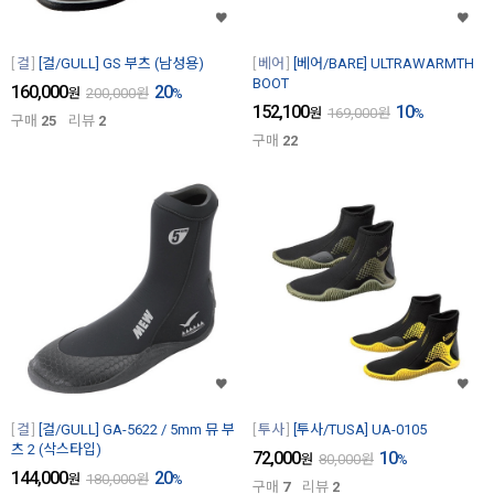
걸
[걸/GULL] GS 부츠 (남성용)
베어
[베어/BARE] ULTRAWARMTH
BOOT
160,000
20
원
200,000
원
%
152,100
10
원
169,000
원
%
구매
25
리뷰
2
구매
22
걸
[걸/GULL] GA-5622 / 5mm 뮤 부
투사
[투사/TUSA] UA-0105
츠 2 (삭스타입)
72,000
10
원
80,000
원
%
144,000
20
원
180,000
원
%
구매
7
리뷰
2