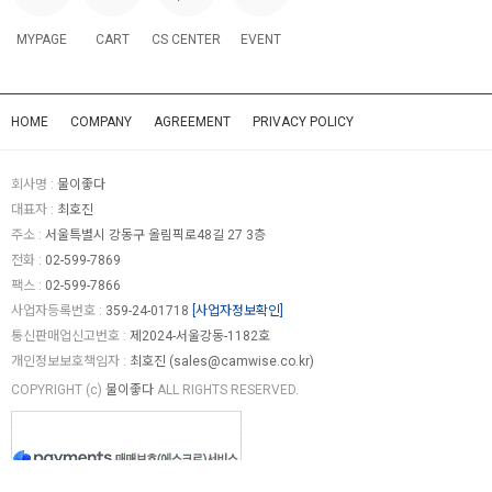
MYPAGE
CART
CS CENTER
EVENT
HOME
COMPANY
AGREEMENT
PRIVACY POLICY
회사명 :
물이좋다
대표자 :
최호진
주소 :
서울특별시 강동구 올림픽로48길 27 3층
전화 :
02-599-7869
팩스 :
02-599-7866
사업자등록번호 :
359-24-01718
[사업자정보확인]
통신판매업신고번호 :
제2024-서울강동-1182호
개인정보보호책임자 :
최호진 (
sales@camwise.co.kr
)
COPYRIGHT (c)
물이좋다
ALL RIGHTS RESERVED.