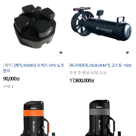
케믹
[케믹/KEMIC] 수엑스 DPV 노즈
[씨크레프트/SEACRAFT] 고스트 1500
렌치
주문 후 평균 60일 소요
90,000
원
17,800,000
원
구매
1