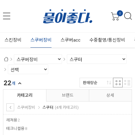
0
스킨장비
스쿠버장비
스쿠버acc
수중촬영/통신장비
22
판매량순
개
카테고리
브랜드
상세
스쿠버장비
스쿠터
(4개 카테고리)
레져용
2
테크니컬용
8