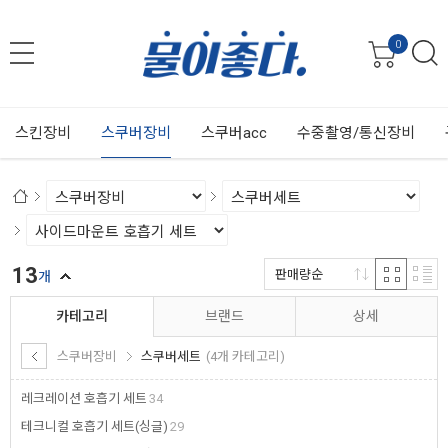
0
스킨장비
스쿠버장비
스쿠버acc
수중촬영/통신장비
13
판매량순
개
카테고리
브랜드
상세
스쿠버장비
스쿠버세트
(4개 카테고리)
레크레이션 호흡기 세트
34
테크니컬 호흡기 세트(싱글)
29