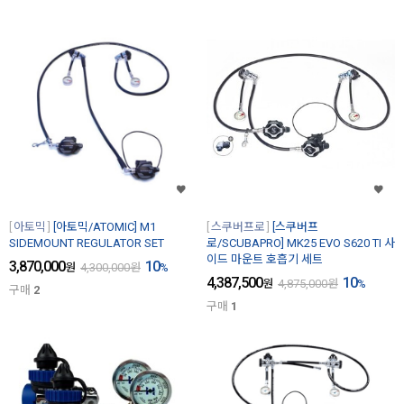
아토믹
[아토믹/ATOMIC] M1
스쿠버프로
[스쿠버프
SIDEMOUNT REGULATOR SET
로/SCUBAPRO] MK25 EVO S620 TI 사
이드 마운트 호흡기 세트
3,870,000
10
원
4,300,000
원
%
4,387,500
10
원
4,875,000
원
%
구매
2
구매
1