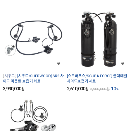
셔우드
[셔우드/SHERWOOD] SR2 사
[스쿠버포스/SCUBA FORCE] 블랙데빌
이드 마운트 호흡기 세트
사이드호흡기 세트
3,990,000
2,610,000
10
원
원
2,900,000
원
%