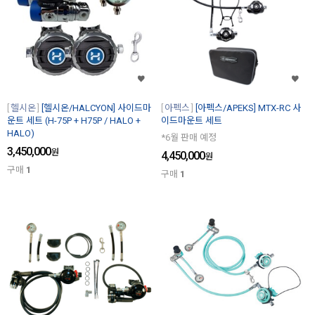
헬시온
[헬시온/HALCYON] 사이드마
아펙스
[아펙스/APEKS] MTX-RC 사
운트 세트 (H-75P + H75P / HALO +
이드마운트 세트
HALO)
*6월 판매 예정
3,450,000
원
4,450,000
원
구매
1
구매
1