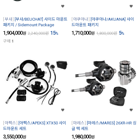
부샤
[부샤/BEUCHAT] 사이드 마운트
아쿠아나
[아쿠아나/AKUANA] 사이
패키지 / Sidemount Package
드마운트 패키지
1,904,000
15
1,710,000
5
원
2,240,000
원
%
원
1,800,000
원
%
구매
1
아펙스
[아펙스/APEKS] XTX50 사이
마레스
[마레스/MARES] 26XR-HR 싱
드마운트 세트
글 텍 세트
3,550,000
1,980,000
원
원