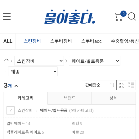
0
ALL
스킨장비
스쿠버장비
스쿠버acc
수중촬영/통
3
판매량순
개
카테고리
브랜드
상세
스킨장비
웨이트/벨트용품
(9개 카테고리)
일반웨이트
14
웨빙
3
백플레이트용 웨이트
5
버클
23