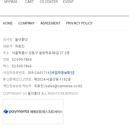
MYPAGE
CART
CS CENTER
EVENT
HOME
COMPANY
AGREEMENT
PRIVACY POLICY
회사명 :
물이좋다
대표자 :
최호진
주소 :
서울특별시 강동구 올림픽로48길 27 3층
전화 :
02-599-7869
팩스 :
02-599-7866
사업자등록번호 :
359-24-01718
[사업자정보확인]
통신판매업신고번호 :
제2024-서울강동-1182호
개인정보보호책임자 :
최호진 (
sales@camwise.co.kr
)
COPYRIGHT (c)
물이좋다
ALL RIGHTS RESERVED.