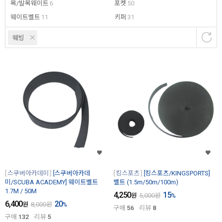
목/발목웨이트
6
포켓
50
웨이트벨트
11
키퍼
31
웨빙
스쿠버아카데미
[스쿠버아카데
킹스포츠
[킹스포츠/KINGSPORTS]
미/SCUBA ACADEMY] 웨이트벨트
벨트 (1.5m/50m/100m)
1.7M / 50M
4,250
15
원
5,000
원
%
6,400
20
원
8,000
원
%
구매
56
리뷰
8
구매
132
리뷰
5