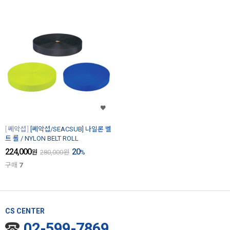
쎄악섭
[쎄악섭/SEACSUB] 나일론 벨
트 롤 / NYLON BELT ROLL
224,000
20
원
280,000
원
%
구매
7
CS CENTER
02-599-7869