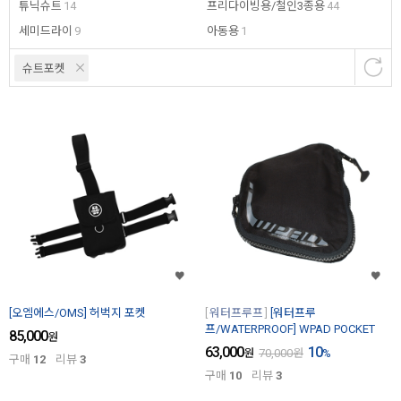
튜닉슈트
14
프리다이빙용/철인3종용
44
세미드라이
9
아동용
1
슈트포켓
[오엠에스/OMS] 허벅지 포켓
워터프루프
[워터프루
프/WATERPROOF] WPAD POCKET
85,000
원
63,000
10
원
70,000
원
%
구매
12
리뷰
3
구매
10
리뷰
3