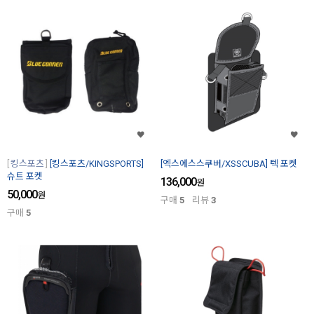
킹스포츠
[킹스포츠/KINGSPORTS]
[엑스에스스쿠버/XSSCUBA] 텍 포켓
슈트 포켓
136,000
원
50,000
원
구매
5
리뷰
3
구매
5