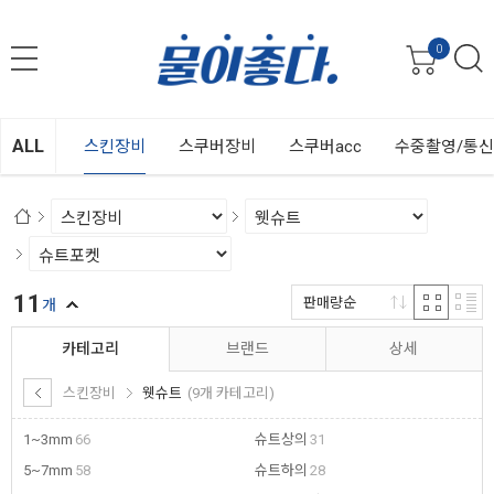
0
ALL
스킨장비
스쿠버장비
스쿠버acc
수중촬영/통
11
판매량순
개
카테고리
브랜드
상세
스킨장비
웻슈트
(9개 카테고리)
1~3mm
66
슈트상의
31
5~7mm
58
슈트하의
28