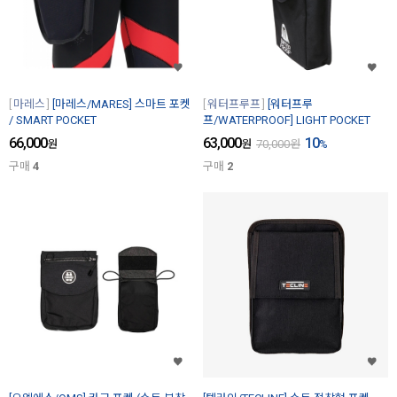
마레스
[마레스/MARES] 스마트 포켓
워터프루프
[워터프루
/ SMART POCKET
프/WATERPROOF] LIGHT POCKET
66,000
63,000
10
원
원
70,000
원
%
구매
4
구매
2