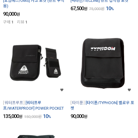
[오엠에스/OMS] 카고 포켓 (슈트 부착
[텍라인/TECLINE] 슈트 접착형 포켓
용)
67,500
10
원
75,000
원
%
90,000
원
구매
1
리뷰
1
워터프루프
[워터프루
타이푼
[타이푼/TYPHOON] 벨로우 포
프/WATERPROOF] POWER POCKET
켓
135,000
10
90,000
원
150,000
원
%
원