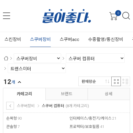
0
스킨장비
스쿠버장비
스쿠버acc
수중촬영/통신장비
12
판매량순
개
카테고리
브랜드
상세
스쿠버장비
스쿠버 컴퓨터
(8개 카테고리)
손목형
90
인터페이스/충전기/케이스
21
콘솔형
7
프로텍터/보호필름
41