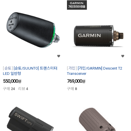
순토
[순토/SUUNTO] 트랜스미터
가민
[가민/GARMIN] Descent T2
LED 일반형
Transceiver
550,000
769,000
원
원
구매
24
리뷰
4
구매
8