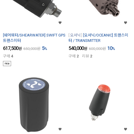
[쉐어워터/SHEARWATER] SWIFT GPS
오셔닉
[오셔닉/OCEANIC] 트랜스미
트랜스미터
터 / TRANSMITTER
617,500
5
540,000
10
원
650,000
원
%
원
600,000
원
%
구매
4
구매
2
리뷰
2