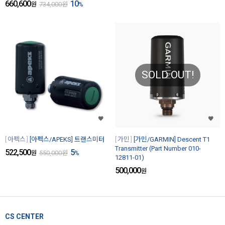
660,600
10
원
734,000
원
%
SOLD OUT!
아펙스
[아펙스/APEKS] 트랜스미터
가민
[가민/GARMIN] Descent T1
Transmitter (Part Number 010-
522,500
5
원
550,000
원
%
12811-01)
500,000
원
CS CENTER