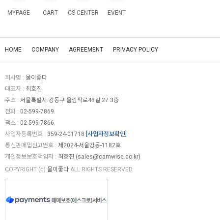
MYPAGE
CART
CS CENTER
EVENT
HOME
COMPANY
AGREEMENT
PRIVACY POLICY
회사명 :
물이좋다
대표자 :
최호진
주소 :
서울특별시 강동구 올림픽로48길 27 3층
전화 :
02-599-7869
팩스 :
02-599-7866
사업자등록번호 :
359-24-01718
[사업자정보확인]
통신판매업신고번호 :
제2024-서울강동-1182호
개인정보보호책임자 :
최호진 (
sales@camwise.co.kr
)
COPYRIGHT (c)
물이좋다
ALL RIGHTS RESERVED.