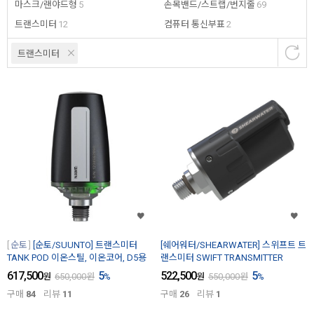
마스크/랜야드형
5
손목밴드/스트랩/번지줄
69
트랜스미터
12
컴퓨터 통신부표
2
트랜스미터
순토
[순토/SUUNTO] 트랜스미터
[쉐어워터/SHEARWATER] 스위프트 트
TANK POD 이온스틸, 이온코어, D5용
랜스미터 SWIFT TRANSMITTER
617,500
5
522,500
5
원
650,000
원
%
원
550,000
원
%
구매
84
리뷰
11
구매
26
리뷰
1