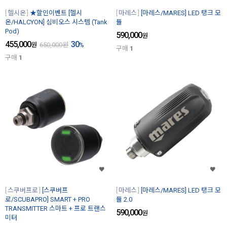
헬시온
★할인이벤트 [헬시
마레스
[마레스/MARES] LED 탱크 모
온/HALCYON] 심비오스 시스템 (Tank
듈
Pod)
590,000
원
455,000
30
원
650,000
원
%
구매
1
구매
1
스쿠버프로
[스쿠버프
마레스
[마레스/MARES] LED 탱크 모
로/SCUBAPRO] SMART + PRO
듈 2.0
TRANSMITTER 스마트 + 프로 트랜스
590,000
원
미터