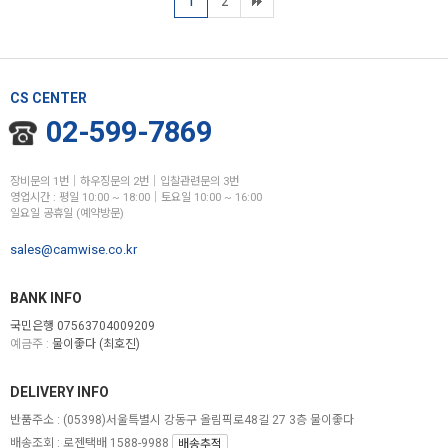
1
2
CS CENTER
02-599-7869
장비문의 1번│하우징문의 2번│입찰관련문의 3번
영업시간 : 평일 10:00 ~ 18:00│토요일 10:00 ~ 16:00
일요일 공휴일 (예약방문)
sales@camwise.co.kr
BANK INFO
국민은행 07563704009209
예금주 :
물이좋다 (최호진)
DELIVERY INFO
반품주소 :
(05398)서울특별시 강동구 올림픽로48길 27 3층 물이좋다
배송조회 : 로젠택배 1588-9988
배송추적