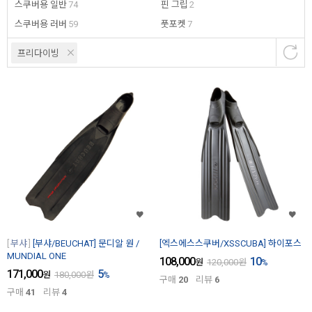
스쿠버용 일반
74
핀 그립
2
스쿠버용 러버
59
풋포켓
7
프리다이빙
부샤
[부샤/BEUCHAT] 문디알 원 /
[엑스에스스쿠버/XSSCUBA] 하이포스
MUNDIAL ONE
108,000
10
원
120,000
원
%
171,000
5
원
180,000
원
%
구매
20
리뷰
6
구매
41
리뷰
4