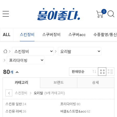
0
ALL
스킨장비
스쿠버장비
스쿠버acc
수중촬영/통
80
판매량순
개
카테고리
브랜드
상세
스킨장비
오리발
(9개 카테고리)
스킨용 일반
24
프리다이빙
80
스킨용 러버
26
버클&스트랩&acc
62