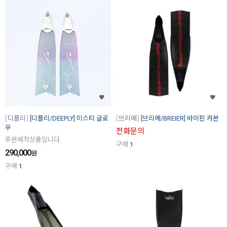
디플리
[디플리/DEEPLY] 미스티 글로
브리에
[브리에/BREIER] 바이핀 카본
우
전화문의
주문제작상품입니다.
구매
1
290,000
원
구매
1