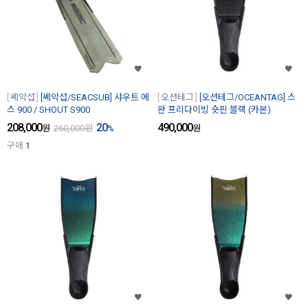
쎄악섭
[쎄악섭/SEACSUB] 샤우트 에
오션테그
[오션테그/OCEANTAG] 스
스 900 / SHOUT S900
완 프리다이빙 숏핀 블랙 (카본)
208,000
20
490,000
원
260,000
원
%
원
구매
1