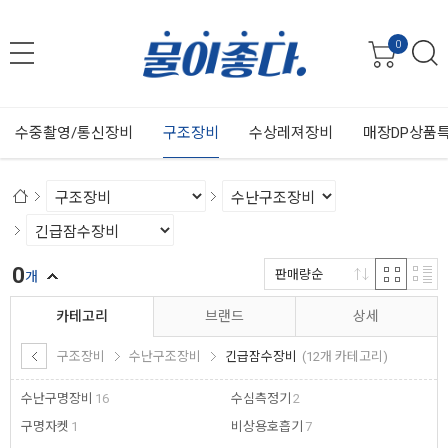
0
수중촬영/통신장비
구조장비
수상레져장비
매장DP상품
0
판매량순
개
카테고리
브랜드
상세
구조장비
수난구조장비
긴급잠수장비
(12개 카테고리)
수난구명장비
16
수심측정기
2
구명자켓
1
비상용호흡기
7