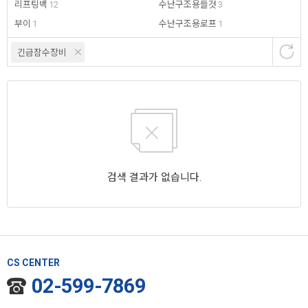
리프팅백
12
수난구조용들것
3
부이
1
수난구조용로프
1
긴급잠수장비
검색 결과가 없습니다.
CS CENTER
02-599-7869