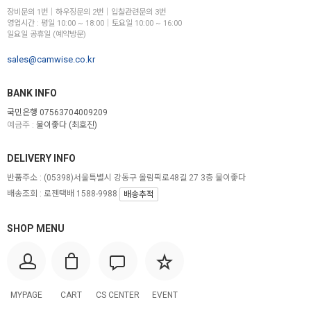
장비문의 1번│하우징문의 2번│입찰관련문의 3번
영업시간 : 평일 10:00 ~ 18:00│토요일 10:00 ~ 16:00
일요일 공휴일 (예약방문)
sales@camwise.co.kr
BANK INFO
국민은행 07563704009209
예금주 :
물이좋다 (최호진)
DELIVERY INFO
반품주소 :
(05398)서울특별시 강동구 올림픽로48길 27 3층 물이좋다
배송조회 : 로젠택배 1588-9988
배송추적
SHOP MENU
MYPAGE
CART
CS CENTER
EVENT