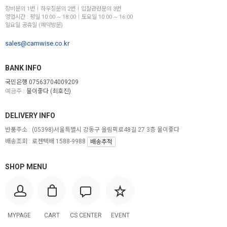
장비문의 1번│하우징문의 2번│입찰관련문의 3번
영업시간 : 평일 10:00 ~ 18:00│토요일 10:00 ~ 16:00
일요일 공휴일 (예약방문)
sales@camwise.co.kr
BANK INFO
국민은행 07563704009209
예금주 :
물이좋다 (최호진)
DELIVERY INFO
반품주소 :
(05398)서울특별시 강동구 올림픽로48길 27 3층 물이좋다
배송조회 : 로젠택배 1588-9988
배송추적
SHOP MENU
MYPAGE
CART
CS CENTER
EVENT