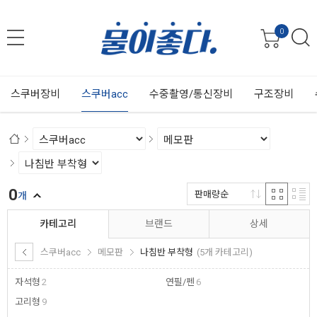
0
스쿠버장비
스쿠버acc
수중촬영/통신장비
구조장비
0
판매량순
개
카테고리
브랜드
상세
스쿠버acc
메모판
나침반 부착형
(5개 카테고리)
자석형
2
연필/펜
6
고리형
9