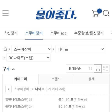
0
스킨장비
스쿠버장비
스쿠버acc
수중촬영/통신장비
7
판매량순
개
카테고리
브랜드
상세
스쿠버장비
나이프
(8개 카테고리)
일반나이프(스텐)
33
폴더나이프(티타늄)
6
폴더나이프(스텐)
24
BC나이프(티타늄)
3