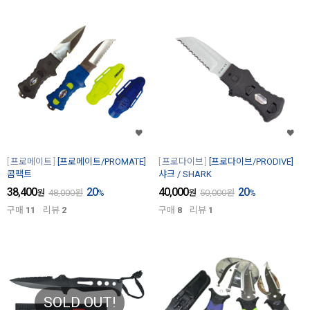
프로메이트
[프로메이트/PROMATE]
프로다이브
[프로다이브/PRODIVE]
콤팩트
샤크 / SHARK
38,400
20
40,000
20
원
48,000
원
%
원
50,000
원
%
구매
11
리뷰
2
구매
8
리뷰
1
SOLD OUT!