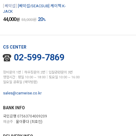
쎄악섭
[쎄악섭/SEACSUB] 케이젝 K-
JACK
44,000
20
원
55,000
원
%
CS CENTER
02-599-7869
장비문의 1번│하우징문의 2번│입찰관련문의 3번
영업시간 : 평일 10:00 ~ 18:00│토요일 10:00 ~ 16:00
일요일 공휴일 (예약방문)
sales@camwise.co.kr
BANK INFO
국민은행 07563704009209
예금주 :
물이좋다 (최호진)