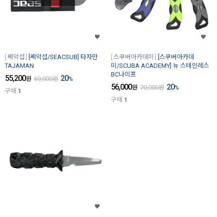
쎄악섭
[쎄악섭/SEACSUB] 타자만
스쿠버아카데미
[스쿠버아카데
TAJAMAN
미/SCUBA ACADEMY] 뉴 스테인레스
BC나이프
55,200
20
원
69,000
원
%
56,000
20
원
70,000
원
%
구매
1
구매
1