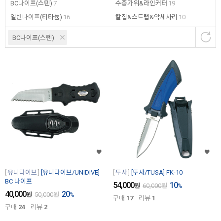
BC나이프(스텐)
7
수중가위&라인커터
19
일반나이프(티타늄)
16
칼집&스트랩&악세사리
10
BC나이프(스텐)
유니다이브
[유니다이브/UNIDIVE]
투사
[투사/TUSA] FK-10
BC 나이프
54,000
10
원
60,000
원
%
40,000
20
원
50,000
원
%
구매
17
리뷰
1
구매
24
리뷰
2