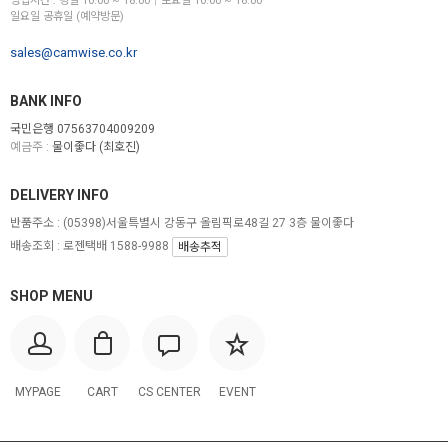
영업시간 : 평일 10:00 ~ 18:00│토요일 10:00 ~ 16:00
일요일 공휴일 (예약방문)
sales@camwise.co.kr
BANK INFO
국민은행 07563704009209
예금주 :
물이좋다 (최호진)
DELIVERY INFO
반품주소 :
(05398)서울특별시 강동구 올림픽로48길 27 3층 물이좋다
배송조회 : 로젠택배 1588-9988
배송추적
SHOP MENU
MYPAGE
CART
CS CENTER
EVENT