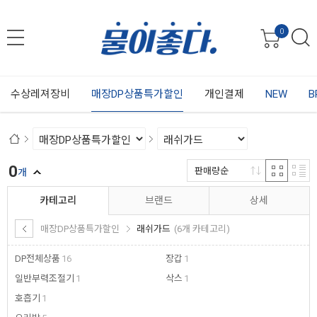
0
수상레져장비
매장DP상품특가할인
개인결제
NEW
B
0
판매량순
개
카테고리
브랜드
상세
매장DP상품특가할인
래쉬가드
(6개 카테고리)
DP전체상품
16
장갑
1
일반부력조절기
1
삭스
1
호흡기
1