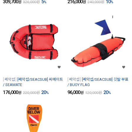
309,700
5
216,000
10
원
326,000
원
%
원
240,000
원
%
쎄악섭
[쎄악섭/SEACSUB] 씨메이트
쎄악섭
[쎄악섭/SEACSUB] 깃발 부표
/ SEAMATE
/ BUOY FLAG
176,000
20
96,000
20
원
220,000
원
%
원
120,000
원
%