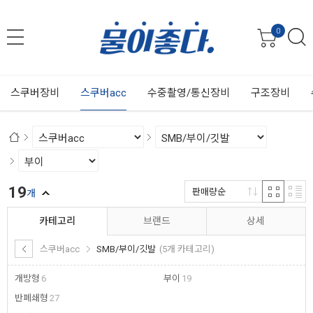
0
스쿠버장비
스쿠버acc
수중촬영/통신장비
구조장비
19
판매량순
개
카테고리
브랜드
상세
스쿠버acc
SMB/부이/깃발
(5개 카테고리)
개방형
6
부이
19
반폐쇄형
27