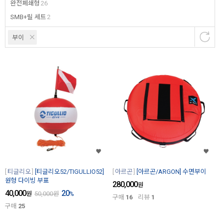
완전폐쇄형
26
SMB+릴 세트
2
부이
티글리오
[티글리오52/TIGULLIO52]
아르곤
[아르곤/ARGON] 수면부이
원형 다이빙 부표
280,000
원
40,000
20
원
50,000
원
%
구매
16
리뷰
1
구매
25