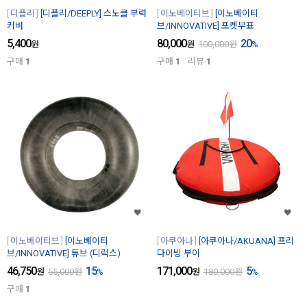
디플리
[디플리/DEEPLY] 스노클 부력
이노베이티브
[이노베이티
커버
브/INNOVATIVE] 포켓부표
5,400
80,000
20
원
원
100,000
원
%
구매
1
구매
1
리뷰
1
이노베이티브
[이노베이티
아쿠아나
[아쿠아나/AKUANA] 프리
브/INNOVATIVE] 튜브 (디럭스)
다이빙 부이
46,750
15
171,000
5
원
55,000
원
%
원
180,000
원
%
구매
1