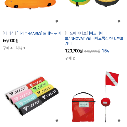
마레스
[마레스/MARES] 토패드 부이
이노베이티브
[이노베이티
브/INNOVATIVE] 나이트록스/일반튜브
66,000
원
커버
구매
4
리뷰
1
120,700
15
원
142,000
원
%
구매
2