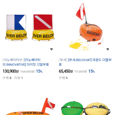
이노베이티브
[이노베이티
부샤
[부샤/BEUCHAT] 라운드 더블부
브/INNOVATIVE] 다이빙 깃발부표
표
130,900
15
65,450
15
원
154,000
원
%
원
77,000
원
%
구매
8
리뷰
1
구매
5