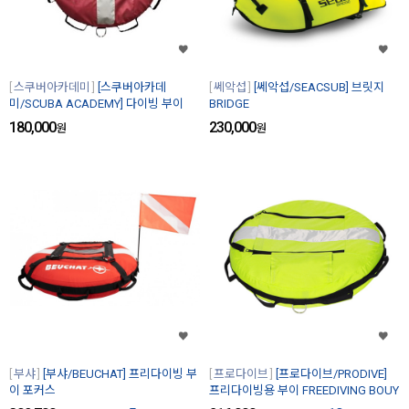
스쿠버아카데미
[스쿠버아카데
쎄악섭
[쎄악섭/SEACSUB] 브릿지
미/SCUBA ACADEMY] 다이빙 부이
BRIDGE
180,000
230,000
원
원
부샤
[부샤/BEUCHAT] 프리다이빙 부
프로다이브
[프로다이브/PRODIVE]
이 포커스
프리다이빙용 부이 FREEDIVING BOUY