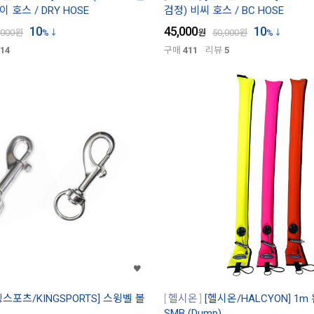
 호스 / DRY HOSE
검정) 비씨 호스 / BC HOSE
10
45,000
10
,000
원
%
원
50,000
원
%
14
구매
411
리뷰
5
킹스포츠/KINGSPORTS] 스윙벨 볼
헬시온
[헬시온/HALCYON] 1
SMB (Dump)