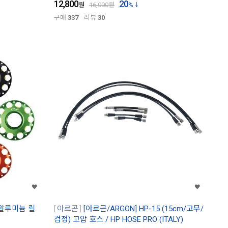
12,800
20
원
16,000
원
%
구매
337
리뷰
30
 알루미늄 릴
아르곤
[아르곤/ARGON] HP-15 (15cm/고무/
검정) 고압 호스 / HP HOSE PRO (ITALY)