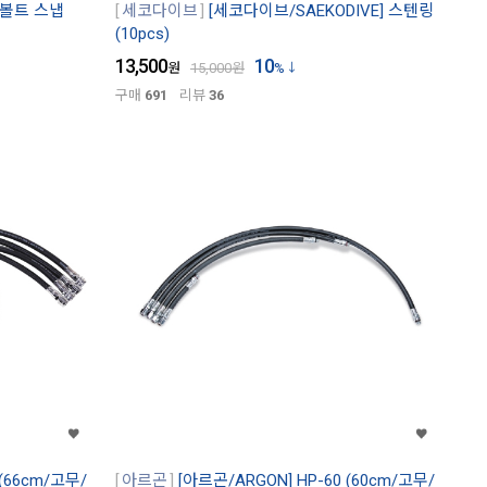
 볼트 스냅
세코다이브
[세코다이브/SAEKODIVE] 스텐링
(10pcs)
13,500
10
원
15,000
원
%
구매
691
리뷰
36
 (66cm/고무/
아르곤
[아르곤/ARGON] HP-60 (60cm/고무/