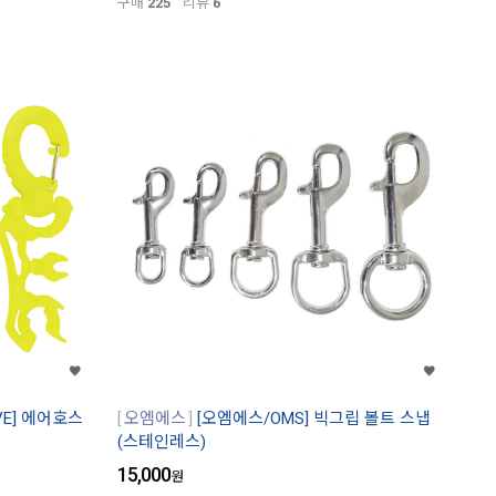
구매
225
리뷰
6
VE] 에어호스
오엠에스
[오엠에스/OMS] 빅그립 볼트 스냅
(스테인레스)
15,000
원