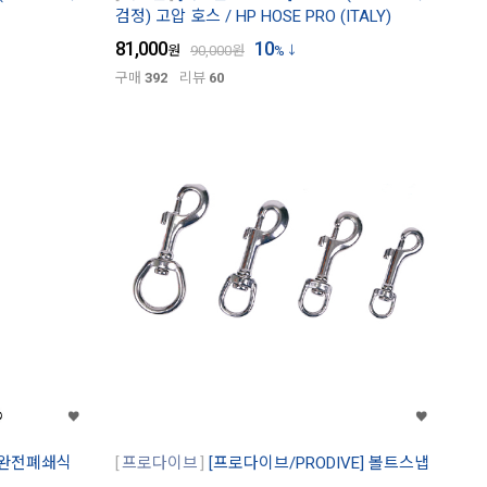
검정) 고압 호스 / HP HOSE PRO (ITALY)
81,000
10
원
90,000
원
%
구매
392
리뷰
60
m 완전폐쇄식
프로다이브
[프로다이브/PRODIVE] 볼트스냅