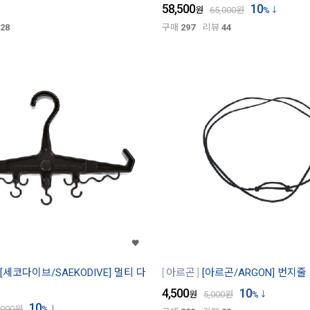
58,500
10
원
65,000
원
%
28
구매
297
리뷰
44
[세코다이브/SAEKODIVE] 멀티 다
아르곤
[아르곤/ARGON] 번지줄
4,500
10
원
5,000
원
%
10
,000
원
%