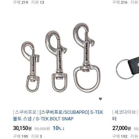
구매
219
리뷰
13
구매
216
리뷰
스쿠버프로
[스쿠버프로/SCUBAPRO] S-TEK
세코다이브
볼트 스냅 / S-TEK BOLT SNAP
터
30,150
10
27,000
원
33,500
원
%
원
30
구매
195
리뷰
3
구매
192
리뷰