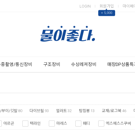
LOGIN
회원가입
마이페
▲
+ 5,000
Next
Previous
수중촬영/통신장비
구조장비
수상레져장비
매장DP상품특
B/부이/깃발
80
다이브릴
93
얼러트
32
탐침봉
13
교재/로그북
46
기념품
40
바디케어
1
기타악세사리
4
아르곤
텍라인
마레스
패디
엑스에스스쿠버
세코다이브
킹스포츠
딥씨
캠와이즈
아