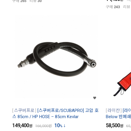
구매
265
리뷰
30
구매
243
리뷰
스쿠버프로
[스쿠버프로/SCUBAPRO] 고압 호
라이칸
[라이
스 85cm / HP HOSE – 85cm Kevlar
Below 반폐
149,400
10
58,500
원
166,000
원
%
원
65