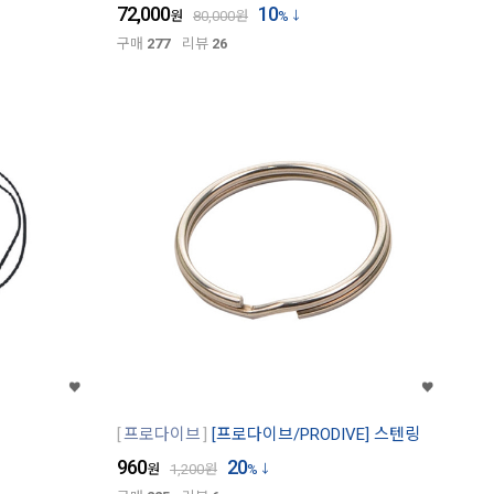
72,000
10
원
80,000
원
%
구매
277
리뷰
26
프로다이브
[프로다이브/PRODIVE] 스텐링
960
20
원
1,200
원
%