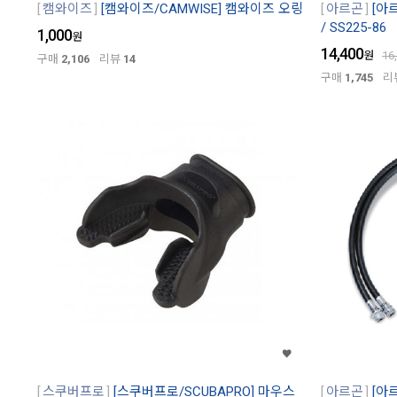
캠와이즈
[캠와이즈/CAMWISE] 캠와이즈 오링
아르곤
[아
/ SS225-86
1,000
원
14,400
원
16
구매
2,106
리뷰
14
구매
1,745
리
스쿠버프로
[스쿠버프로/SCUBAPRO] 마우스
아르곤
[아르