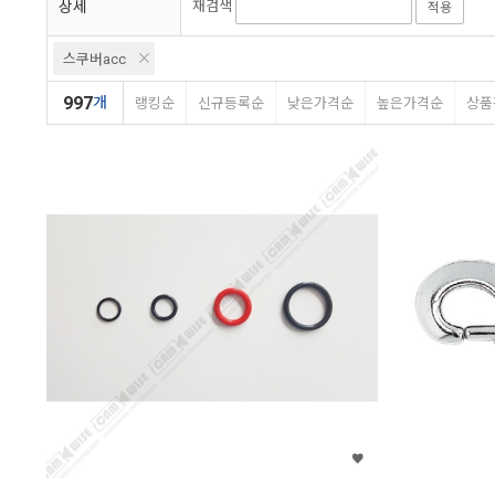
상세
재검색
적용
홀리스
스트림트레일
엑스트
스쿠버acc
엘프
비즘
오션테그
딥큐브
다이브타임
디플리
997
개
랭킹순
신규등록순
낮은가격순
높은가격순
상품
히져
케믹
유케이