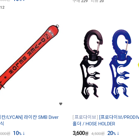
구매
229
리뷰
20
12
칸/LYCAN] 라이칸 SMB Diver
프로다이브
[프로다이브/PRODI
쇄식
홀더 / HOSE HOLDER
10
3,600
20
,000
원
%
원
4,500
원
%