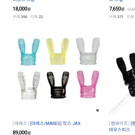
18,000
7,650
원
원
9,00
구매
390
리뷰
22
구매
371
리뷰
마레스
[마레스/MARES] 작스 JAX
캠와이즈
[
마우스피스
89,000
원