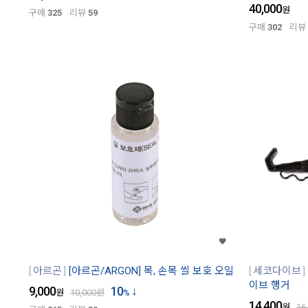
40,000
원
구매
325
리뷰
59
구매
302
리뷰
아르곤
[아르곤/ARGON] 목, 손목 씰 보호 오일
세코다이브
이브 행거
9,000
10
원
10,000
원
%
14,400
원
16