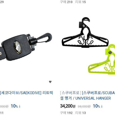
29
구매
210
리뷰
15
[세코다이브/SAEKODIVE] 리트렉
스쿠버프로
[스쿠버프로/SCUBA
셜 행거 / UNIVERSAL HANGER
10
34,200
10
,000
원
%
원
38,000
원
%
11
구매
192
리뷰
13