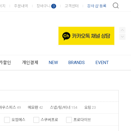
이지
주문내역
장바구니
고객센터
강사·샵 등록
0
가할인
개인결제
NEW
BRANDS
EVENT
마우스피스
49
메모판
42
스냅/링/비너
154
오링
23
오엠에스
스쿠버프로
프로다이브
코나
에스텍
스쿠버포스
아쿠아나