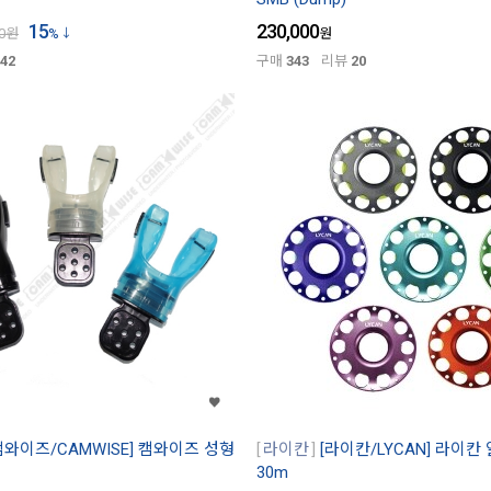
15
230,000
0
원
%
원
42
구매
343
리뷰
20
캠와이즈/CAMWISE] 캠와이즈 성형
라이칸
[라이칸/LYCAN] 라이칸
30m