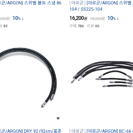
르곤/ARGON] 스위벨 볼트 스냅 86
아르곤
[아르곤/ARGON] 스위벨
104 / SS225-104
10
16,200
10
,000
원
%
원
18,000
원
%
뷰
83
구매
784
리뷰
60
곤/ARGON] DRY 92 (92cm/표준
아르곤
[아르곤/ARGON] BC-66