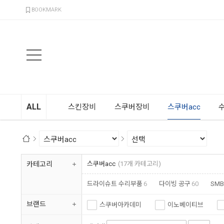
검색
BOOKMARK
ALL
스킨장비
스쿠버장비
스쿠버acc
카테고리
스쿠버acc
(17개 카테고리)
드라이슈트 수리부품
6
다이빙 공구
60
SM
장비관리용품
46
장비 걸이
190
호스
121
브랜드
스쿠버아카데미
이노베이티브
쎄악섭
헬시온
오셔나리움