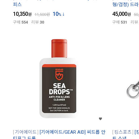
피스
형/검정) 드라이
10,350
10
45,000
원
11,500
원
%
원
50
구매
554
리뷰
30
구매
531
리뷰
기어에이드
[기어에이드/GEAR AID] 씨드롭 안
킹스포츠
[
티포그 드롭
트 스냅