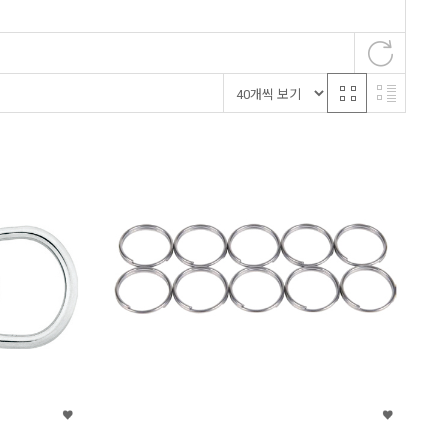
스컬피쉬
디티디
오션웨이
부샤
걸
워터프루프
투사
마이플렉스
거
헬리오스
순토
크레시섭
스쿠버랩
쿠비
제로너스
샤르