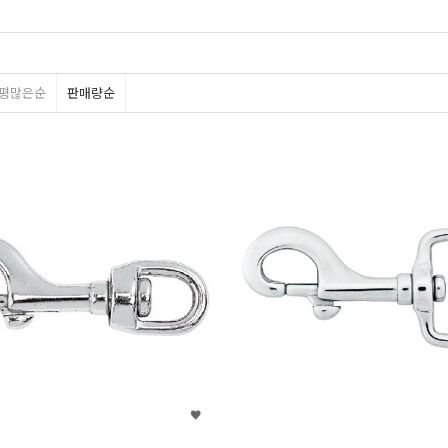
림
아펙스
기어에이드
하이랜드
아쿠아텍
유니다이브
엑스딥
라이칸
단선
티글리오
유알슈트
트라이온
맥
라이트몽키
드레
평많은순
판매량순
포스엘리먼트
씨몬스타
소프라스텍
씨큐어
바펠