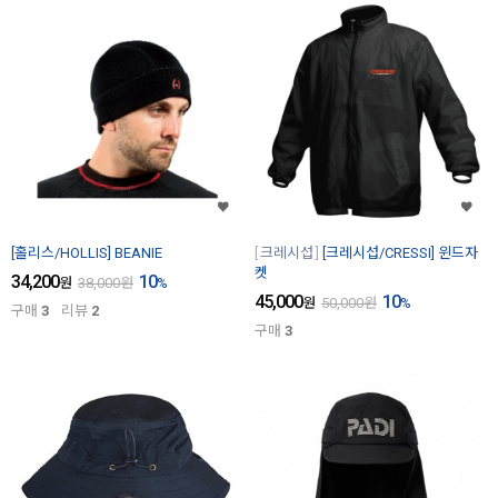
[홀리스/HOLLIS] BEANIE
크레시섭
[크레시섭/CRESSI] 윈드자
켓
34,200
10
원
38,000
원
%
45,000
10
원
50,000
원
%
구매
3
리뷰
2
구매
3