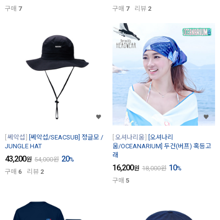
구매
7
구매
7
리뷰
2
쎄악섭
[쎄악섭/SEACSUB] 정글모 /
오셔나리움
[오셔나리
JUNGLE HAT
움/OCEANARIUM] 두건(버프) 혹등고
래
43,200
20
원
54,000
원
%
16,200
10
원
18,000
원
%
구매
6
리뷰
2
구매
5