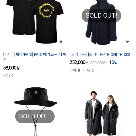
SOLD OUT!
패디
[패디/PADI] PADI 메가로돈 티셔
트라이온
[트라이온/TRION] TH-002
츠
252,000
10
원
280,000
원
%
58,000
원
구매
8
리뷰
6
구매
9
SOLD OUT!