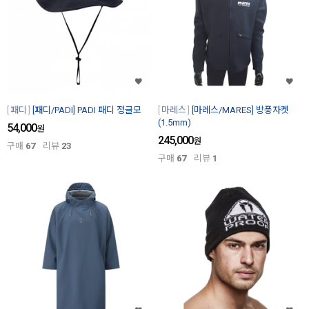
패디
[패디/PADI] PADI 패디 정글모
마레스
[마레스/MARES] 방풍자켓
(1.5mm)
54,000
원
245,000
원
구매
67
리뷰
23
구매
67
리뷰
1