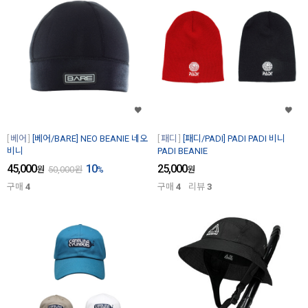
베어
[베어/BARE] NEO BEANIE 네오
패디
[패디/PADI] PADI PADI 비니
비니
PADI BEANIE
45,000
10
25,000
원
50,000
원
%
원
구매
4
구매
4
리뷰
3