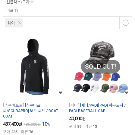
선글라스/모자
38
버프
13
웨어
SOLD OUT!
스쿠버프로
[스쿠버프
패디
[패디/PADI] PADI 야구모자 /
로/SCUBAPRO] 보트 코트 / BOAT
PADI BASEBALL CAP
COAT
40,000
원
437,400
10
원
486,000
원
%
구매
89
리뷰
13
구매
235
리뷰
78