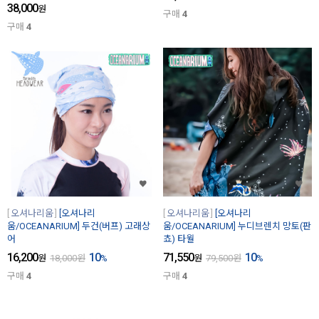
38,000
원
구매
4
구매
4
오셔나리움
[오셔나리
오셔나리움
[오셔나리
움/OCEANARIUM] 두건(버프) 고래상
움/OCEANARIUM] 누디브렌치 망토(판
어
쵸) 타월
16,200
10
71,550
10
원
18,000
원
%
원
79,500
원
%
구매
4
구매
4