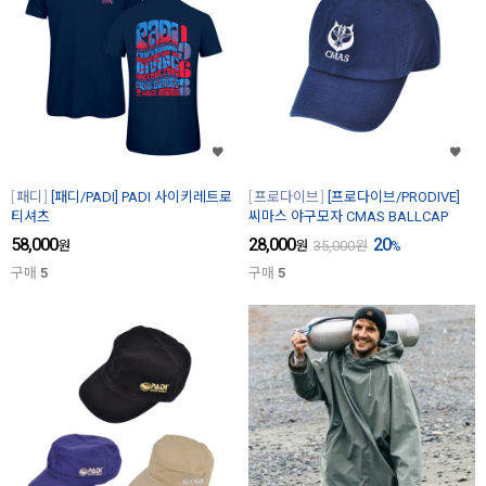
패디
[패디/PADI] PADI 사이키레트로
프로다이브
[프로다이브/PRODIVE]
티셔츠
씨마스 야구모자 CMAS BALLCAP
58,000
28,000
20
원
원
35,000
원
%
구매
5
구매
5