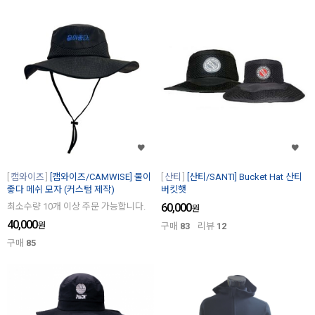
캠와이즈
[캠와이즈/CAMWISE] 물이
산티
[산티/SANTI] Bucket Hat 산티
좋다 메쉬 모자 (커스텀 제작)
버킷햇
최소수량 10개 이상 주문 가능합니다.
60,000
원
40,000
원
구매
83
리뷰
12
구매
85