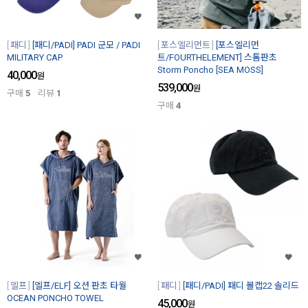
패디
[패디/PADI] PADI 군모 / PADI
포스엘리먼트
[포스엘리먼
MILITARY CAP
트/FOURTHELEMENT] 스톰판초
Storm Poncho [SEA MOSS]
40,000
원
539,000
원
구매
5
리뷰
1
구매
4
엘프
[엘프/ELF] 오션 판초 타월
패디
[패디/PADI] 패디 볼캡22 솔리드
OCEAN PONCHO TOWEL
45,000
원