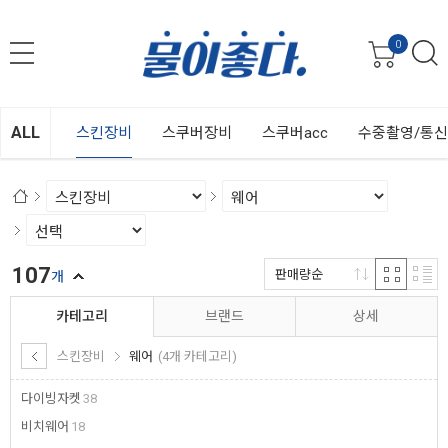
0
ALL
스킨장비
스쿠버장비
스쿠버acc
수중촬영/통
107
판매량순
개
카테고리
브랜드
상세
스킨장비
웨어
(4개 카테고리)
다이빙자켓
38
비치웨어
18