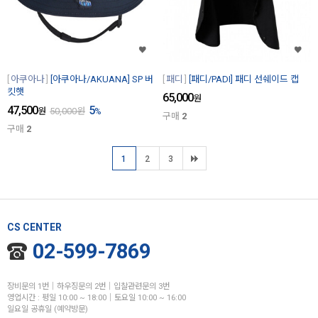
아쿠아나
[아쿠아나/AKUANA] SP 버
패디
[패디/PADI] 패디 선쉐이드 캡
킷햇
65,000
원
47,500
5
원
50,000
원
%
구매
2
구매
2
1
2
3
CS CENTER
02-599-7869
장비문의 1번│하우징문의 2번│입찰관련문의 3번
영업시간 : 평일 10:00 ~ 18:00│토요일 10:00 ~ 16:00
일요일 공휴일 (예약방문)