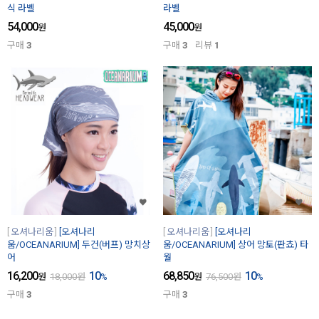
식 라벨
라벨
54,000
45,000
원
원
구매
3
구매
3
리뷰
1
오셔나리움
[오셔나리
오셔나리움
[오셔나리
움/OCEANARIUM] 두건(버프) 망치상
움/OCEANARIUM] 상어 망토(판쵸) 타
어
월
16,200
10
68,850
10
원
18,000
원
%
원
76,500
원
%
구매
3
구매
3