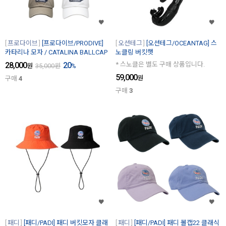
프로다이브
[프로다이브/PRODIVE]
오션테그
[오션테그/OCEANTAG] 스
카타리나 모자 / CATALINA BALLCAP
노클링 버킷햇
28,000
20
* 스노클은 별도 구매 상품입니다.
원
35,000
원
%
59,000
원
구매
4
구매
3
패디
[패디/PADI] 패디 버킷모자 클래
패디
[패디/PADI] 패디 볼캡22 클래식