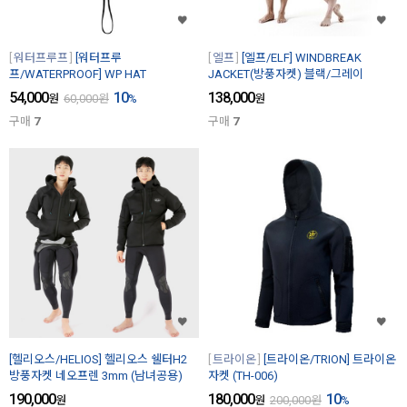
워터프루프
[워터프루
엘프
[엘프/ELF] WINDBREAK
프/WATERPROOF] WP HAT
JACKET(방풍자켓) 블랙/그레이
54,000
10
138,000
원
60,000
원
%
원
구매
7
구매
7
[헬리오스/HELIOS] 헬리오스 쉘터H2
트라이온
[트라이온/TRION] 트라이온
방풍자켓 네오프렌 3mm (남녀공용)
자켓 (TH-006)
190,000
180,000
10
원
원
200,000
원
%