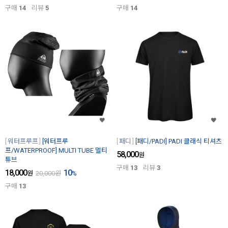
구매
14
리뷰
5
구매
14
워터프루프
[워터프루
패디
[패디/PADI] PADI 클래식 티셔츠
프/WATERPROOF] MULTI TUBE 멀티
58,000
원
튜브
구매
13
리뷰
3
18,000
10
원
20,000
원
%
구매
13