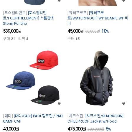
포스엘리먼트
[포스엘리먼
워터프루프
[워터프루
트/FOURTHELEMENT] 스톰판초
프/WATERPROOF] WP BEANIE WP 비
Storm Poncho
니
539,000
45,000
10
원
원
50,000
원
%
구매
21
리뷰
4
구매
15
패디
[패디/PADI] PADI 캠프캡 / PADI
샤크스킨
[샤크스킨/SHARKSKIN]
CAMP CAP
CHILLPROOF Jacket w/Hood
40,000
475,000
5
원
원
500,000
원
%