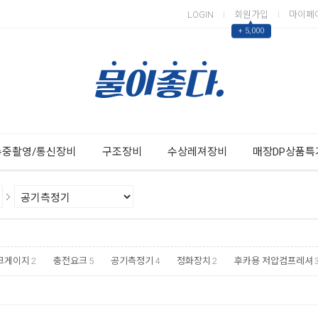
LOGIN
회원가입
마이페
▲
+ 5,000
Next
Previous
수중촬영/통신장비
구조장비
수상레져장비
매장DP상품특
크게이지
2
충전요크
5
공기측정기
4
정화장치
2
후카용 저압컴프레셔