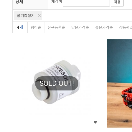
상세
재검색
적용
공기측정기
4
개
랭킹순
신규등록순
낮은가격순
높은가격순
상품평
SOLD OUT!