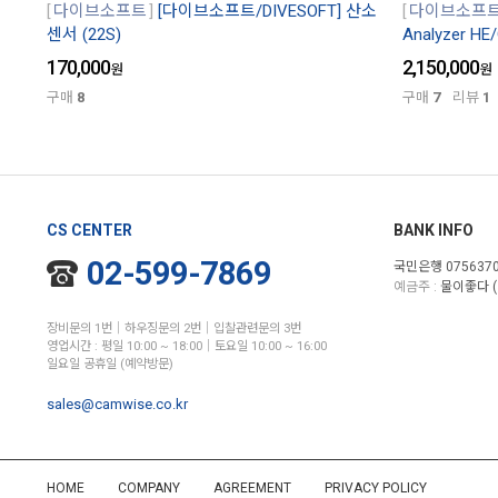
다이브소프트
[다이브소프트/DIVESOFT] 산소
다이브소프
센서 (22S)
Analyzer 
170,000
2,150,000
원
원
구매
8
구매
7
리뷰
1
CS CENTER
BANK INFO
02-599-7869
국민은행 0756370
예금주 :
물이좋다 (
장비문의 1번│하우징문의 2번│입찰관련문의 3번
영업시간 : 평일 10:00 ~ 18:00│토요일 10:00 ~ 16:00
일요일 공휴일 (예약방문)
sales@camwise.co.kr
HOME
COMPANY
AGREEMENT
PRIVACY POLICY