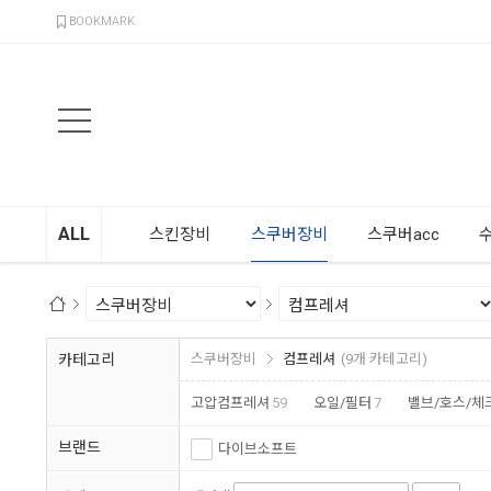
검색
BOOKMARK
ALL
스킨장비
스쿠버장비
스쿠버acc
카테고리
스쿠버장비
컴프레셔
(9개 카테고리)
고압컴프레셔
59
오일/필터
7
밸브/호스/체
브랜드
다이브소프트