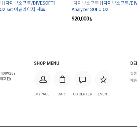
트
[다이브소프트/DIVESOFT]
다이브소프트
[다이브소프트/DIV
HE/O2 set 아날라이저 세트
Analyzer SOLO O2
920,000
원
SHOP MENU
DE
4009209
반품
최호진)
배송
MYPAGE
CART
CS CENTER
EVENT