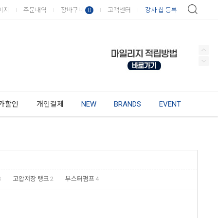
이지
주문내역
장바구니
고객센터
강사·샵 등록
0
가할인
개인결제
NEW
BRANDS
EVENT
3
고압저장 탱크
2
부스터펌프
4