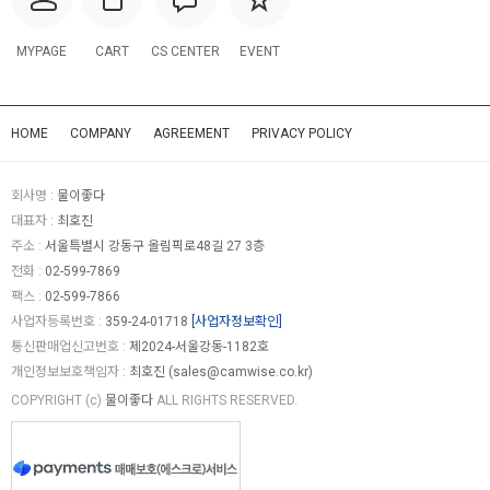
MYPAGE
CART
CS CENTER
EVENT
HOME
COMPANY
AGREEMENT
PRIVACY POLICY
회사명 :
물이좋다
대표자 :
최호진
주소 :
서울특별시 강동구 올림픽로48길 27 3층
전화 :
02-599-7869
팩스 :
02-599-7866
사업자등록번호 :
359-24-01718
[사업자정보확인]
통신판매업신고번호 :
제2024-서울강동-1182호
개인정보보호책임자 :
최호진 (
sales@camwise.co.kr
)
COPYRIGHT (c)
물이좋다
ALL RIGHTS RESERVED.