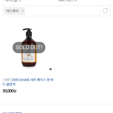
다이브릴
93
마우스피스
49
바디케어
SOLD OUT!
샤르
[샤르/SHAR] 샤르 페이스 앤 바
디 클렌저
30,000
원