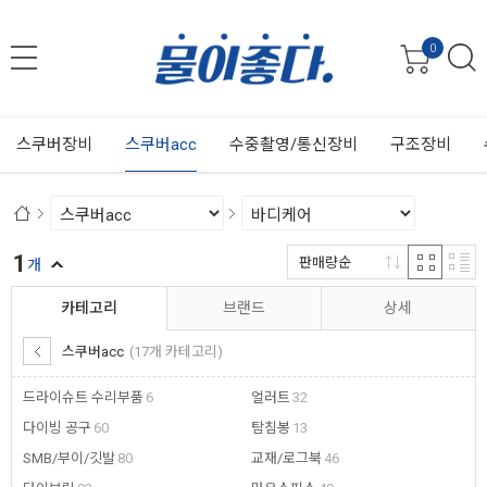
0
스쿠버장비
스쿠버acc
수중촬영/통신장비
구조장비
1
판매량순
개
카테고리
브랜드
상세
스쿠버acc
(17개 카테고리)
드라이슈트 수리부품
6
얼러트
32
다이빙 공구
60
탐침봉
13
SMB/부이/깃발
80
교재/로그북
46